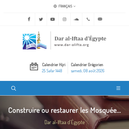
FRANÇAIS
Facebook
Twitter
Youtube
Instagram
Soundcloud
+20 2 25970400
ask@dar-alifta.o
Calendrier Hijri
Calendrier Grégorien
25 Safar 1448
samedi, 08 août 2026
Construire ou restaurer les Mosquée...
Dar al-Iftaa d'Égypte