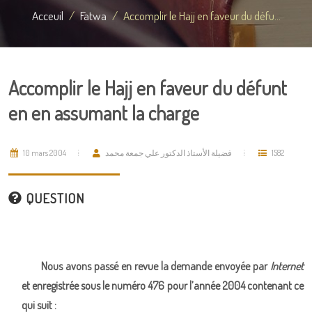
Acceuil
Fatwa
Accomplir le Hajj en faveur du défu...
Accomplir le Hajj en faveur du défunt
en en assumant la charge
10 mars 2004
فضيلة الأستاذ الدكتور علي جمعة محمد
1582
QUESTION
Nous avons passé en revue la demande envoyée par
Internet
et enregistrée sous le numéro 476 pour l’année 2004 contenant ce
qui suit :