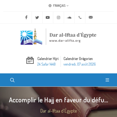
FRANÇAIS
Facebook
Twitter
Youtube
Instagram
Soundcloud
+20 2 25970400
ask@dar-alifta.o
Calendrier Hijri
Calendrier Grégorien
24 Safar 1448
vendredi, 07 août 2026
Accomplir le Hajj en faveur du défu...
Dar al-Iftaa d'Égypte