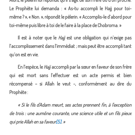
Le Prophète lui demanda : « As-tu accompli le Hajj pour toi-
même ? », « Non. », répondit le pèlerin. « Accomplis-le d’abord pour
toi-même puis libre à toi de le faire à la place de Chobroma. »
Il est à noter que le
Hajj
est une obligation qui n’exige pas
l’accomplissement dans l’immédiat ; mais peut être accompli tant
qu’on est en vie.
En l’espèce, le
Hajj
accompli par la sœur en faveur de son frère
qui est mort sans l’effectuer est un acte permis et bien
récompensé – si Allah le veut -, conformément au dire du
Prophète :
« Si le fils d'Adam meurt, ses actes prennent fin, à l'exception
de trois : une aumône courante, une science utile et un fils pieux
qui prie Allah en sa faveur
[5]
. »