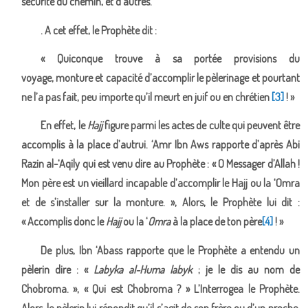
sécurité du chemin, et d’autres.
. A cet effet, le Prophète dit :
« Quiconque trouve à sa portée provisions du
voyage, monture et capacité d’accomplir le pèlerinage et pourtant
ne l’a pas fait, peu importe qu’il meurt en juif ou en chrétien
[3]
! »
En effet, le
Hajj
figure parmi les actes de culte qui peuvent être
accomplis à la place d’autrui. ‘Amr Ibn Aws rapporte d’après Abi
Razin al-‘Aqily qui est venu dire au Prophète : « O Messager d’Allah !
Mon père est un vieillard incapable d’accomplir le Hajj ou la ‘Omra
et de s’installer sur la monture. », Alors, le Prophète lui dit :
« Accomplis donc le
Hajj
ou la ‘
Omra
à la place de ton père
[4]
! »
De plus, Ibn ‘Abass rapporte que le Prophète a entendu un
pèlerin dire : «
Labyka al-Huma labyk
; je le dis au nom de
Chobroma. », « Qui est Chobroma ? » L’Interrogea le Prophète.
Alors, le pèlerin lui répondit qu’il s’agit de son frère ou d’un proche.