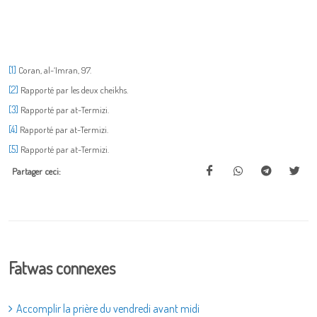
[1]
Coran, al-‘Imran, 97.
[2]
Rapporté par les deux cheikhs.
[3]
Rapporté par at-Termizi.
[4]
Rapporté par at-Termizi.
[5]
Rapporté par at-Termizi.
Partager ceci:
Fatwas connexes
Accomplir la prière du vendredi avant midi