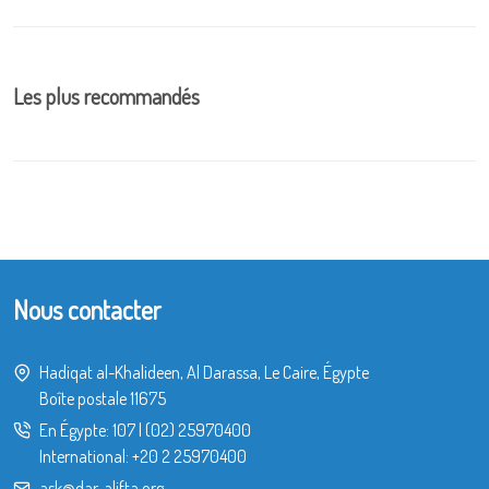
Les plus recommandés
Nous contacter
Hadiqat al-Khalideen, Al Darassa, Le Caire, Égypte
Boîte postale 11675
En Égypte:
107
|
(02) 25970400
International:
+20 2 25970400
ask@dar-alifta.org