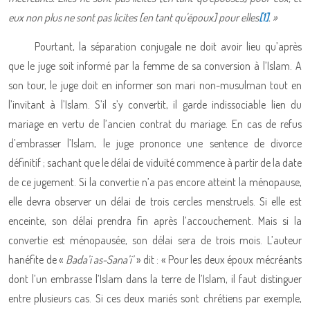
eux non plus ne sont pas licites [en tant qu'époux] pour elles
[1]
. »
Pourtant, la séparation conjugale ne doit avoir lieu qu’après
que le juge soit informé par la femme de sa conversion à l’Islam. A
son tour, le juge doit en informer son mari non-musulman tout en
l’invitant à l’Islam. S’il s’y convertit, il garde indissociable lien du
mariage en vertu de l’ancien contrat du mariage. En cas de refus
d’embrasser l’Islam, le juge prononce une sentence de divorce
définitif ; sachant que le délai de viduité commence à partir de la date
de ce jugement. Si la convertie n’a pas encore atteint la ménopause,
elle devra observer un délai de trois cercles menstruels. Si elle est
enceinte, son délai prendra fin après l’accouchement. Mais si la
convertie est ménopausée, son délai sera de trois mois. L’auteur
hanéfite de «
Bada’i as-Sana’i’
» dit : « Pour les deux époux mécréants
dont l’un embrasse l’Islam dans la terre de l’Islam, il faut distinguer
entre plusieurs cas. Si ces deux mariés sont chrétiens par exemple,