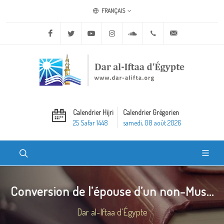
FRANÇAIS
Facebook
Twitter
Youtube
Instagram
Soundcloud
+20 2 25970400
ask@dar-alifta.o
Calendrier Hijri
Calendrier Grégorien
25 Safar 1448
samedi, 08 août 2026
Conversion de l’épouse d’un non-Mus...
Dar al-Iftaa d'Égypte