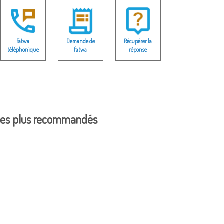
Fatwa
Demande de
Récupérer la
téléphonique
fatwa
réponse
es plus recommandés