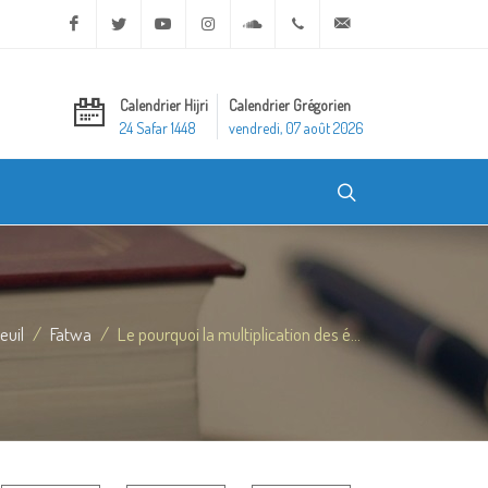
Facebook
Twitter
Youtube
Instagram
Soundcloud
+20 2 25970400
ask@dar-alifta.org
Calendrier Hijri
Calendrier Grégorien
24 Safar 1448
vendredi, 07 août 2026
euil
Fatwa
Le pourquoi la multiplication des é...