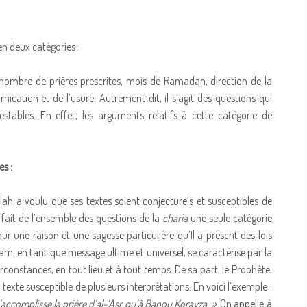
en deux catégories :
nombre de prières prescrites, mois de Ramadan, direction de la
ornication et de l’usure. Autrement dit, il s’agit des questions qui
estables. En effet, les arguments relatifs à cette catégorie de
es :
llah a voulu que ses textes soient conjecturels et susceptibles de
ait fait de l’ensemble des questions de la
charia
une seule catégorie
ur une raison et une sagesse particulière qu’Il a prescrit des lois
Islam, en tant que message ultime et universel, se caractérise par la
 circonstances, en tout lieu et à tout temps. De sa part, le Prophète,
exte susceptible de plusieurs interprétations. En voici l’exemple :
’accomplisse la prière d’al-‘Asr qu’à Banou Korayza. »
. On appelle à