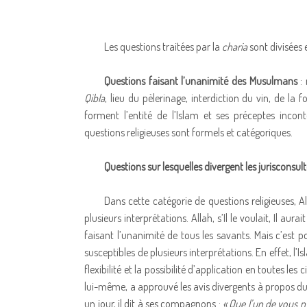
Les questions traitées par la
charia
sont divisées 
Questions faisant l’unanimité des Musulmans
: 
Qibla
, lieu du pèlerinage, interdiction du vin, de la f
forment l’entité de l’Islam et ses préceptes incont
questions religieuses sont formels et catégoriques.
Questions sur lesquelles divergent les jurisconsult
Dans cette catégorie de questions religieuses, A
plusieurs interprétations. Allah, s’Il le voulait, Il aur
faisant l’unanimité de tous les savants. Mais c’est po
susceptibles de plusieurs interprétations. En effet, l’
flexibilité et la possibilité d’application en toutes les
lui-même, a approuvé les avis divergents à propos du t
un jour, il dit à ses compagnons :
« Que l’un de vous n