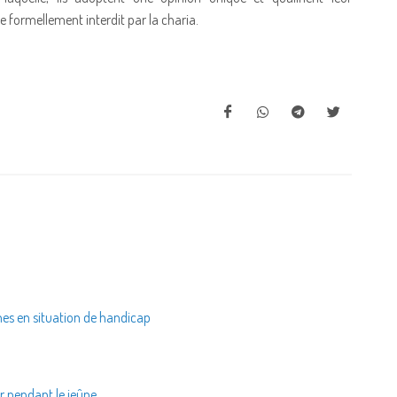
e formellement interdit par la charia.
nes en situation de handicap
r pendant le jeûne.