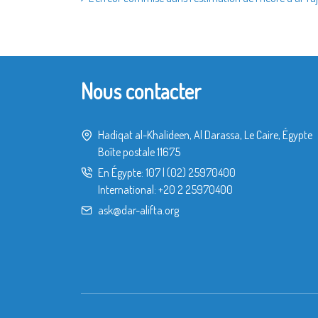
Nous contacter
Hadiqat al-Khalideen, Al Darassa, Le Caire, Égypte
Boîte postale 11675
En Égypte:
107
|
(02) 25970400
International:
+20 2 25970400
ask@dar-alifta.org