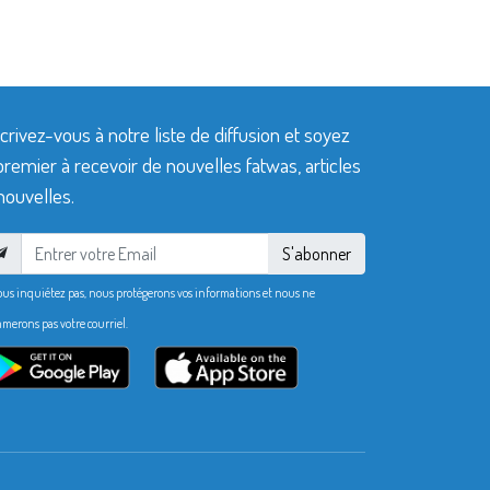
crivez-vous à notre liste de diffusion et soyez
premier à recevoir de nouvelles fatwas, articles
nouvelles.
S'abonner
ous inquiétez pas, nous protégerons vos informations et nous ne
merons pas votre courriel.