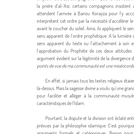
la prière d’al-‘Asr, certains compagnons insistent 
attendent l’arrivée à Banou Korayza pour l’y acco
interprètent cet ordre par la nécessité d’accélérer l
avant le coucher du soleil
.
Ainsi, ils appliquent le sen
sens apparent de l’ordre prophétique. A la lumièr
sens apparent du texte ou l’attachement à son es
l’approbation du Prophète de ces deux attitudes 
argument évident sur la légitimité de la divergence d’
points de vue de ma communauté est une miséricorde
En effet, si jamais tous les textes religieux étai
là-dessus. Mais la sagesse divine a voulu qu’une grand
pour faciliter et alléger à la communauté musulma
caractéristiques de l’Islam.
Pourtant, la dispute et la division ont éclaté 
prévues par la philosophie islamique. C’est pourquo
arguments formels et catégoriques. Raison pour l