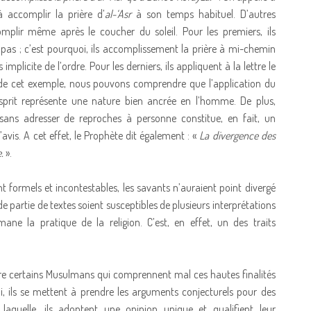
à accomplir la prière d’
al-‘Asr
à son temps habituel. D’autres
mplir même après le coucher du soleil. Pour les premiers, ils
e pas ; c’est pourquoi, ils accomplissement la prière à mi-chemin
s implicite de l’ordre. Pour les derniers, ils appliquent à la lettre le
e de cet exemple, nous pouvons comprendre que l’application du
prit représente une nature bien ancrée en l’homme. De plus,
sans adresser de reproches à personne constitue, en fait, un
avis. A cet effet, le Prophète dit également : «
La divergence des
.
».
ent formels et incontestables, les savants n’auraient point divergé
e partie de textes soient susceptibles de plusieurs interprétations
ne la pratique de la religion. C’est, en effet, un des traits
entre certains Musulmans qui comprennent mal ces hautes finalités
i, ils se mettent à prendre les arguments conjecturels pour des
aquelle, ils adoptent une opinion unique et qualifient leur