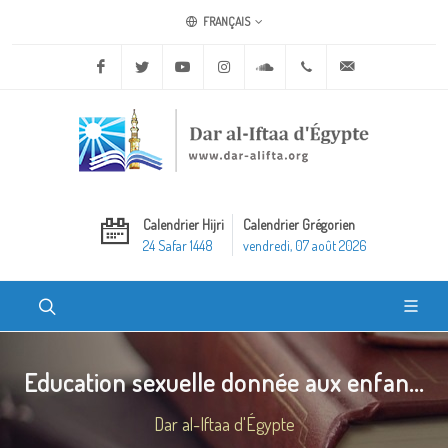
FRANÇAIS
Facebook
Twitter
Youtube
Instagram
Soundcloud
+20 2 25970400
ask@dar-alifta.o
Calendrier Hijri
Calendrier Grégorien
24 Safar 1448
vendredi, 07 août 2026
Education sexuelle donnée aux enfan...
Dar al-Iftaa d'Égypte