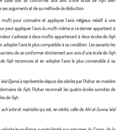
de base doit se conformer aux avis d’une école de
fiqh
bien
 de ses arguments et de sa méthode de déduction.
ufti pour connaitre et appliquer l’avis religieux relatif à une
r peut appliquer l’avis du mufti même si ce dernier appartient à
mandeur s’adresse à deux muftis appartenant à deux écoles de
fiqh
n adopter l’avis le plus compatible à sa condition. Les savants les
as tenu de se conformer strictement aux avis d’une école de
fiqh
s de
fiqh
reconnues et en adopter l’avis le plus convenable à sa
 Wal Djama’a
représentée depuis des siècles par l’Azhar en matière
le domaine de
fiqh
, l’Azhar reconna
î
t les quatre écoles sunnites de
oles de
fiqh
.
e
ach’arite
et
matridite
qui est, en vérité, celle de
Ahl el-Sunna Wal
r
adopte le soufisme
sunnite
limité aux principes du Coran, de la