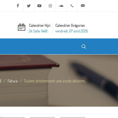
Facebook
Twitter
Youtube
Instagram
Soundcloud
+20 2 25970400
ask@dar-alifta.org
Calendrier Hijri
Calendrier Grégorien
24 Safar 1448
vendredi, 07 août 2026
l
Fatwa
Suivre strictement une école déterm...