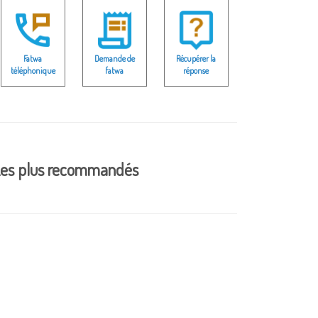
Fatwa
Demande de
Récupérer la
téléphonique
fatwa
réponse
es plus recommandés