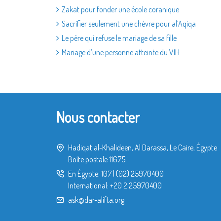
Zakat pour fonder une école coranique
Sacrifier seulement une chèvre pour al’Aqiqa
Le père qui refuse le mariage de sa fille
Mariage d’une personne atteinte du VIH
Nous contacter
Hadiqat al-Khalideen, Al Darassa, Le Caire, Égypte
Boîte postale 11675
En Égypte:
107
|
(02) 25970400
International:
+20 2 25970400
ask@dar-alifta.org