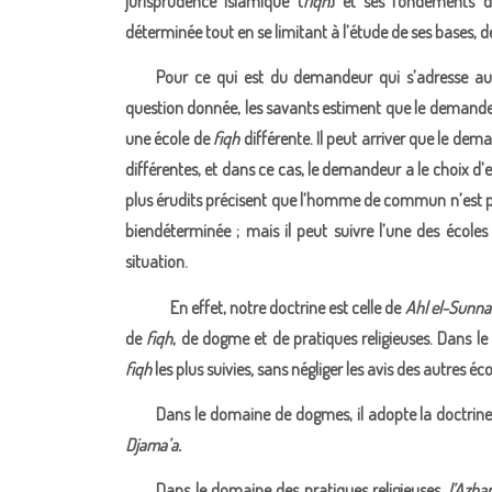
jurisprudence islamique (
fiqh
) et ses fondements 
déterminée tout en se limitant à l’étude de ses bases,
Pour ce qui est du demandeur qui s’adresse au m
question donnée, les savants estiment que le demandeu
une école de
fiqh
différente. Il peut arriver que le de
différentes, et dans ce cas, le demandeur a le choix d’e
plus érudits précisent que l’homme de commun n’est p
biendéterminée ; mais il peut suivre l’une des école
situation.
En effet, notre doctrine est celle de
Ahl el-Sunna
de
fiqh
, de dogme et de pratiques religieuses. Dans 
fiqh
les plus suivies
,
sans négliger les avis des autres éc
Dans le domaine de dogmes, il adopte la doctrin
Djama’a.
Dans le domaine des pratiques religieuses,
l’Azha