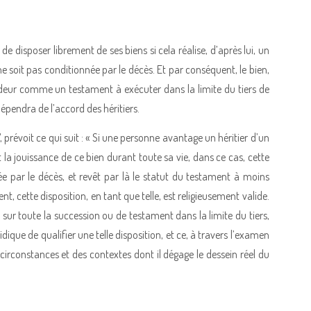
e disposer librement de ses biens si cela réalise, d’après lui, un
ne soit pas conditionnée par le décès. Et par conséquent, le bien,
ndeur comme un testament à exécuter dans la limite du tiers de
 dépendra de l’accord des héritiers.
7, prévoit ce qui suit : « Si une personne avantage un héritier d’un
la jouissance de ce bien durant toute sa vie, dans ce cas, cette
 par le décès, et revêt par là le statut du testament à moins
, cette disposition, en tant que telle, est religieusement valide.
 sur toute la succession ou de testament dans la limite du tiers,
ridique de qualifier une telle disposition, et ce, à travers l’examen
circonstances et des contextes dont il dégage le dessein réel du