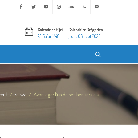
Facebook
Twitter
Youtube
Instagram
Soundcloud
+20 2 25970400
ask@dar-alifta.org
Calendrier Hijri
Calendrier Grégorien
23 Safar 1448
jeudi, 06 août 2026
euil
Fatwa
Avantager l’un de ses héritiers d’u...