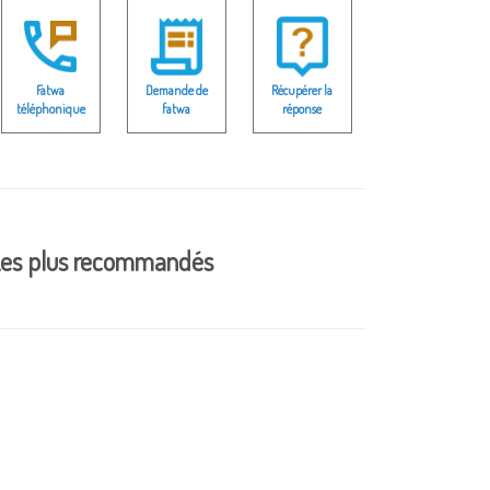
Fatwa
Demande de
Récupérer la
téléphonique
fatwa
réponse
es plus recommandés