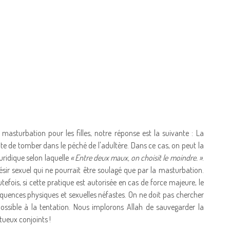
masturbation pour les filles, notre réponse est la suivante : La
te de tomber dans le péché de l'adultère. Dans ce cas, on peut la
juridique selon laquelle
« Entre deux maux, on choisit le moindre. »
.
ir sexuel qui ne pourrait être soulagé que par la masturbation.
outefois, si cette pratique est autorisée en cas de force majeure, le
uences physiques et sexuelles néfastes. On ne doit pas chercher
possible à la tentation. Nous implorons Allah de sauvegarder la
tueux conjoints !