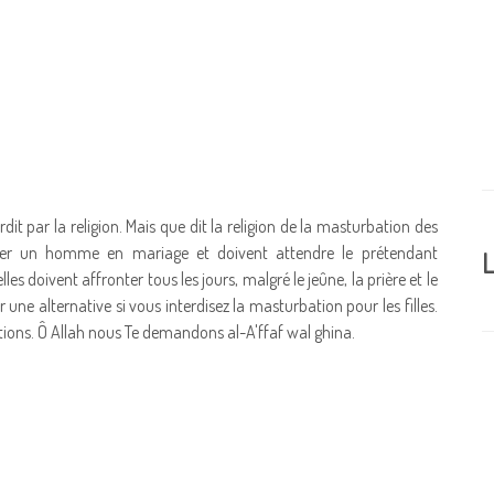
dit par la religion. Mais que dit la religion de la masturbation des
ander un homme en mariage et doivent attendre le prétendant
L
es doivent affronter tous les jours, malgré le jeûne, la prière et le
r une alternative si vous interdisez la masturbation pour les filles.
tions. Ô Allah nous Te demandons al-A'ffaf wal ghina.