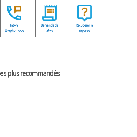
Fatwa
Demande de
Récupérer la
téléphonique
fatwa
réponse
es plus recommandés