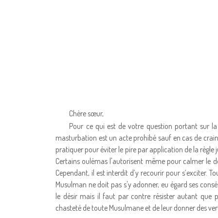
Chère sœur,
Pour ce qui est de votre question portant sur la 
masturbation est un acte prohibé sauf en cas de crain
pratiquer pour éviter le pire par application de la règle 
Certains oulémas l'autorisent même pour calmer le dés
Cependant, il est interdit d’y recourir pour s’exciter. T
Musulman ne doit pas s'y adonner, eu égard ses conséq
le désir mais il faut par contre résister autant que 
chasteté de toute Musulmane et de leur donner des ver