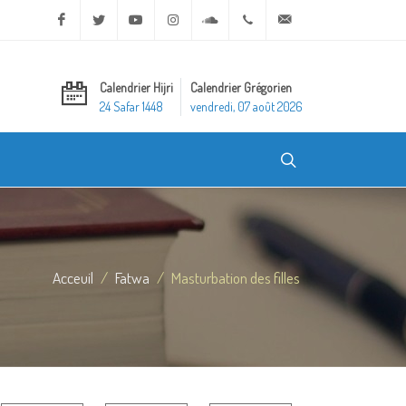
Facebook
Twitter
Youtube
Instagram
Soundcloud
+20 2 25970400
ask@dar-alifta.org
Calendrier Hijri
Calendrier Grégorien
24 Safar 1448
vendredi, 07 août 2026
Acceuil
Fatwa
Masturbation des filles