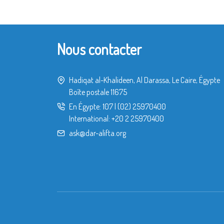
Nous contacter
Hadiqat al-Khalideen, Al Darassa, Le Caire, Égypte
Boîte postale 11675
En Égypte:
107
|
(02) 25970400
International:
+20 2 25970400
ask@dar-alifta.org