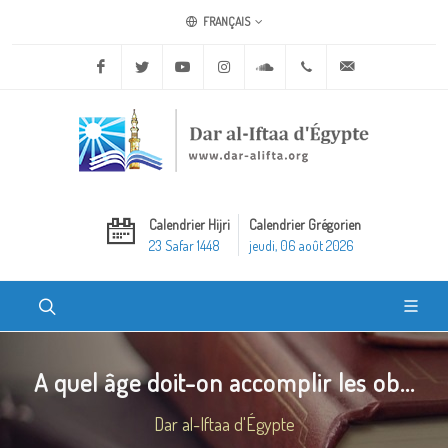
FRANÇAIS
Facebook
Twitter
Youtube
Instagram
Soundcloud
+20 2 25970400
ask@dar-alifta.o
Calendrier Hijri
Calendrier Grégorien
23 Safar 1448
jeudi, 06 août 2026
A quel âge doit-on accomplir les ob...
Dar al-Iftaa d'Égypte