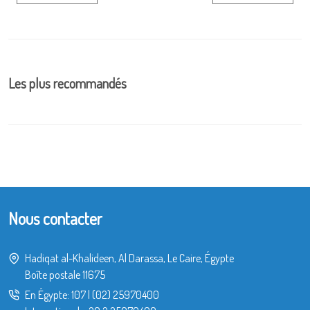
Les plus recommandés
Nous contacter
Hadiqat al-Khalideen, Al Darassa, Le Caire, Égypte
Boîte postale 11675
En Égypte:
107
|
(02) 25970400