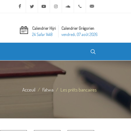
Facebook
Twitter
Youtube
Instagram
Soundcloud
+20 2 25970400
ask@dar-alifta.org
Calendrier Hijri
Calendrier Grégorien
24 Safar 1448
vendredi, 07 août 2026
Acceuil
Fatwa
Les prêts bancaires