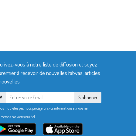
crivez-vous à notre liste de diffusion et soyez
premier à recevoir de nouvelles fatwas, articles
nouvelles.
S'abonner
ous inquiétez pas, nous protégerons vos informations et nous ne
merons pas votre courriel.