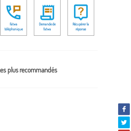
Fatwa
Demande de
Récupérer la
téléphonique
fatwa
réponse
es plus recommandés