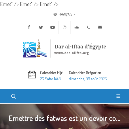
Emet" />
Emet" />
Emet" />
FRANÇAIS
Facebook
Twitter
Youtube
Instagram
Soundcloud
+20 2 25970400
ask@dar-alifta.o
Calendrier Hijri
Calendrier Grégorien
26 Safar 1448
dimanche, 09 août 2026
Emettre des fatwas est un devoir co...