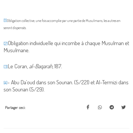
[1]
Obligation collective, une fois accomplie par une partie de Musulmans, les autres en
seront dispensés.
Obligation individuelle qui incombe à chaque Musulman et
[2]
Musulmane.
Le Coran,
al-Baqarah
, 187.
[3]
- Abu Da'oud dans son Sounan. (5/221) et Al-Termizi dans
[4]
son Sounan (5/29).
Partager ceci: