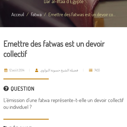
Dar al-Iftaa d'Égypte
Acceuil
Fatwa
Emettre des fatwas est un devoir co...
Emettre des fatwas est un devoir
collectif
12 août 2014
فضيلة الشيخ حسونة النواوي
7455
QUESTION
L’émission d’une fatwa représente-t-elle un devoir collectif
ou individuel ?