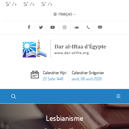
Si" />
Si" />
Si" />
FRANÇAIS
Facebook
Twitter
Youtube
Instagram
Soundcloud
+20 2 25970400
ask@dar-alifta.o
Calendrier Hijri
Calendrier Grégorien
23 Safar 1448
jeudi, 06 août 2026
Lesbianisme