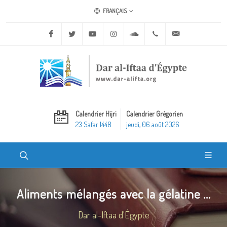
FRANÇAIS
Facebook
Twitter
Youtube
Instagram
Soundcloud
+20 2 25970400
ask@dar-alifta.o
Calendrier Hijri
Calendrier Grégorien
23 Safar 1448
jeudi, 06 août 2026
Aliments mélangés avec la gélatine ...
Dar al-Iftaa d'Égypte