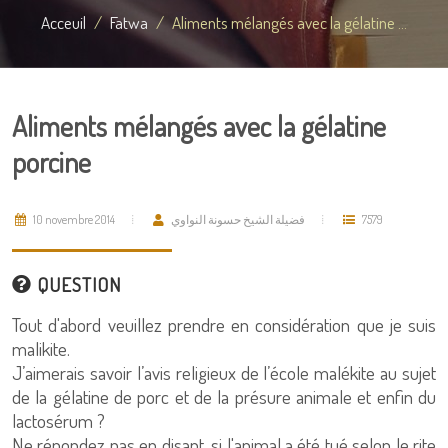
Acceuil
Fatwa
Aliments mélangés avec la gélatine ...
Aliments mélangés avec la gélatine
porcine
10 novembre 2014
فضيلة الشيخ حسونة النواوي
7579
QUESTION
Tout d'abord veuillez prendre en considération que je suis
malikite.
J’aimerais savoir l’avis religieux de l’école malékite au sujet
de la gélatine de porc et de la présure animale et enfin du
lactosérum ?
Ne répondez pas en disant, si l'animal a été tué selon le rite