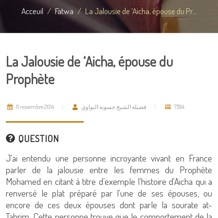
Acceuil
Fatwa
La Jalousie de ‘Aicha, épouse du Pr...
La Jalousie de ‘Aicha, épouse du
Prophète
11 novembre 2014
فضيلة الشيخ حسونة النواوي
7594
QUESTION
J'ai entendu une personne incroyante vivant en France
parler de la jalousie entre les femmes du Prophète
Mohamed en citant à titre d’exemple l'histoire d'Aicha qui a
renversé le plat préparé par l'une de ses épouses, ou
encore de ces deux épouses dont parle la sourate at-
Tahrim. Cette personne trouve que le comportement de la