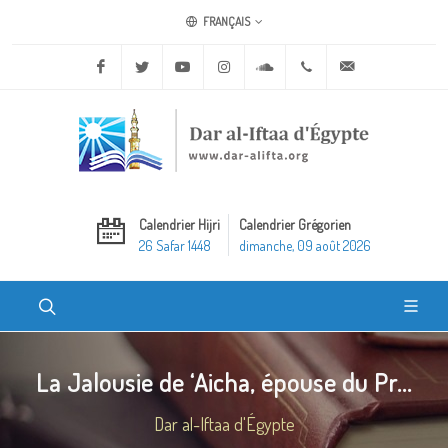
FRANÇAIS
Facebook
Twitter
Youtube
Instagram
Soundcloud
+20 2 25970400
ask@dar-alifta.o
Calendrier Hijri
Calendrier Grégorien
26 Safar 1448
dimanche, 09 août 2026
La Jalousie de ‘Aicha, épouse du Pr...
Dar al-Iftaa d'Égypte