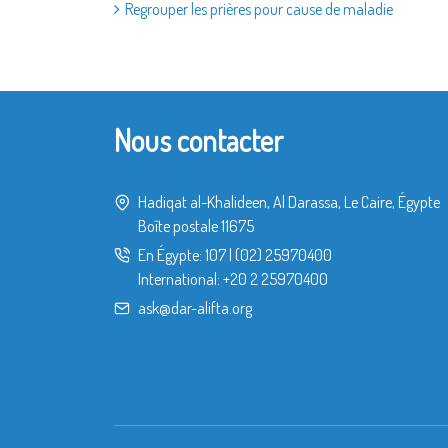
Regrouper les prières pour cause de maladie
Nous contacter
Hadiqat al-Khalideen, Al Darassa, Le Caire, Égypte
Boîte postale 11675
En Égypte:
107
|
(02) 25970400
International:
+20 2 25970400
ask@dar-alifta.org