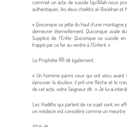
commet un acte de suicide (qu'Allah nous prot
« Quiconque se jette du haut d'une montagne pou
demeurer éternellement. Quiconque avale du 
Supplice de l'Enfer. Quiconque se suicide e
frappé par ce fer au ventre à l'Enfer4. »
Le Prophète ﷺ dit également :
« Un homme parmi ceux qui ont vécu avant vo
éprouver la douleur, il prit une flèche et le c
de cet acte, votre Seigneur dit : « Je lui ai inte
Les Hadiths qui parlent de ce sujet sont, en e
un médecin est considéré comme un meurtre 
Allah dit :