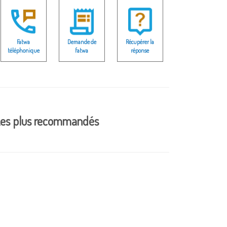
Fatwa
Demande de
Récupérer la
téléphonique
fatwa
réponse
es plus recommandés