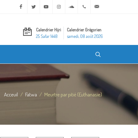
Facebook
Twitter
Youtube
Instagram
Soundcloud
+20 2 25970400
ask@dar-alifta.org
Calendrier Hijri
Calendrier Grégorien
25 Safar 1448
samedi, 08 août 2026
Acceuil
Fatwa
Meurtre par pitié (Euthanasie)