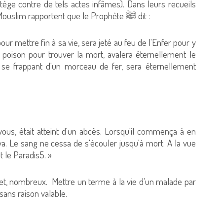
ège contre de tels actes infâmes). Dans leurs recueils
authentiques, les deux cheikhs al-Boukhari et Mouslim rapportent que le Prophète ﷺ dit :
r mettre fin à sa vie, sera jeté au feu de l'Enfer pour y
poison pour trouver la mort, avalera éternellement le
n se frappant d'un morceau de fer, sera éternellement
us, était atteint d'un abcès. Lorsqu'il commença à en
reva. Le sang ne cessa de s'écouler jusqu'à mort. A la vue
rdit le Paradis5. »
ffet, nombreux. Mettre un terme à la vie d'un malade par
sans raison valable.