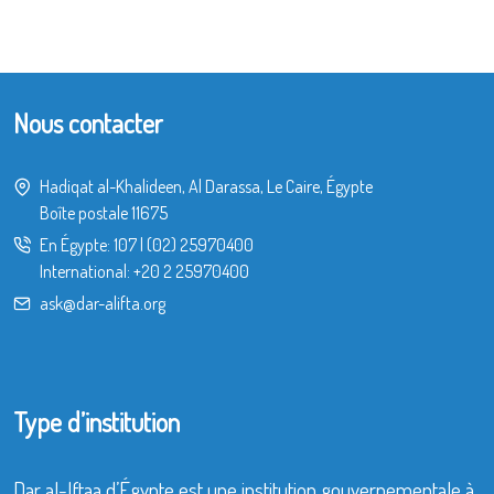
Nous contacter
Hadiqat al-Khalideen, Al Darassa, Le Caire, Égypte
Boîte postale 11675
En Égypte:
107
|
(02) 25970400
International:
+20 2 25970400
ask@dar-alifta.org
Type d’institution
Dar al-Iftaa d’Égypte est une institution gouvernementale à