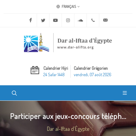
FRANÇAIS
Facebook
Twitter
Youtube
Instagram
Soundcloud
+20 2 25970400
ask@dar-alifta.o
Calendrier Hijri
Calendrier Grégorien
24 Safar 1448
vendredi, 07 août 2026
Participer aux jeux-concours téléph...
Dar al-Iftaa d'Égypte