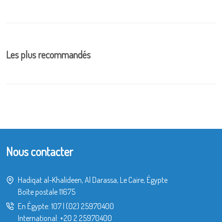
Les plus recommandés
Nous contacter
Hadiqat al-Khalideen, Al Darassa, Le Caire, Égypte
Boîte postale 11675
En Égypte:
107
|
(02) 25970400
International:
+20 2 25970400