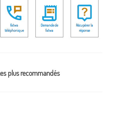
Fatwa
Demande de
Récupérer la
téléphonique
fatwa
réponse
es plus recommandés