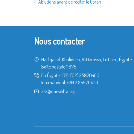
Ablutions avant de réciter le Coran
Nous contacter
Hadiqat al-Khalideen, Al Darassa, Le Caire, Égypte
Boîte postale 11675
En Égypte:
107
|
(02) 25970400
International:
+20 2 25970400
ask@dar-alifta.org