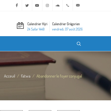
Facebook
Twitter
Youtube
Instagram
Soundcloud
+20 2 25970400
ask@dar-alifta.org
Calendrier Hijri
Calendrier Grégorien
24 Safar 1448
vendredi, 07 août 2026
Acceuil
Fatwa
Abandonner le foyer conjugal