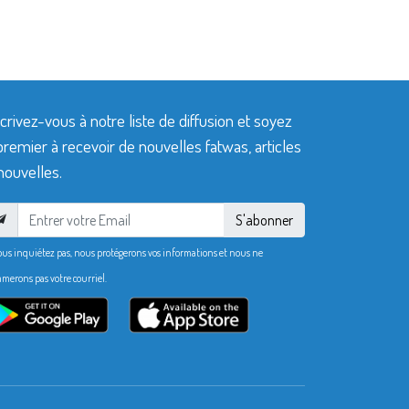
crivez-vous à notre liste de diffusion et soyez
premier à recevoir de nouvelles fatwas, articles
nouvelles.
S'abonner
ous inquiétez pas, nous protégerons vos informations et nous ne
merons pas votre courriel.