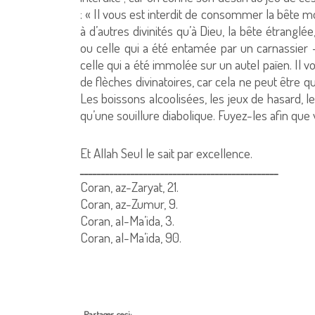
: « Il vous est interdit de consommer la bête m
à d’autres divinités qu’à Dieu, la bête étrang
ou celle qui a été entamée par un carnassier –
celle qui a été immolée sur un autel païen. Il 
de flèches divinatoires, car cela ne peut être qu
Les boissons alcoolisées, les jeux de hasard, l
qu’une souillure diabolique. Fuyez-les afin que v
Et Allah Seul le sait par excellence.
ـــــــــــــــــــــــــــــــــــــــــــــــ
Coran, az-Zaryat, 21.
Coran, az-Zumur, 9.
Coran, al-Ma’ida, 3.
Coran, al-Ma’ida, 90.
Partager ceci: