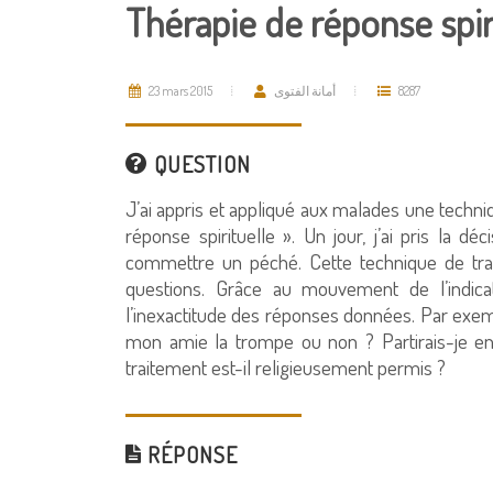
Thérapie de réponse spir
23 mars 2015
أمانة الفتوى
8287
QUESTION
J’ai appris et appliqué aux malades une techn
réponse spirituelle ». Un jour, j’ai pris la 
commettre un péché. Cette technique de trai
questions. Grâce au mouvement de l’indicat
l’inexactitude des réponses données. Par exemp
mon amie la trompe ou non ? Partirais-je e
traitement est-il religieusement permis ?
RÉPONSE