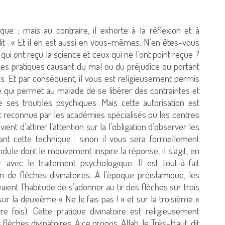
que ; mais au contraire, il exhorte à la réflexion et à
, dit : « Et il en est aussi en vous-mêmes. N’en êtes-vous
qui ont reçu la science et ceux qui ne l’ont point reçue ?
 les pratiques causant du mal ou du préjudice ou portant
es. Et par conséquent, il vous est religieusement permis
e qui permet au malade de se libérer des contraintes et
e ses troubles psychiques. Mais cette autorisation est
it reconnue par les académies spécialisés ou les centres
ent d’attirer l’attention sur la l’obligation d’observer les
ant cette technique ; sinon il vous sera formellement
endule dont le mouvement inspire la réponse, il s’agit, en
ir avec le traitement psychologique. Il est tout-à-fait
 de flèches divinatoires. A l’époque préislamique, les
aient l’habitude de s’adonner au tir des flèches sur trois
, sur la deuxième « Ne le fais pas ! » et sur la troisième «
re fois). Cette pratique divinatoire est religieusement
 flèches divinatoires. A ce propos, Allah, le Très-Haut, dit