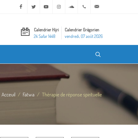
Facebook
Twitter
Youtube
Instagram
Soundcloud
+20 2 25970400
ask@dar-alifta.org
Calendrier Hijri
Calendrier Grégorien
24 Safar 1448
vendredi, 07 août 2026
Acceuil
Fatwa
Thérapie de réponse spirituelle