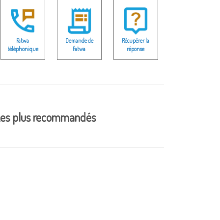
Fatwa
Demande de
Récupérer la
téléphonique
fatwa
réponse
es plus recommandés