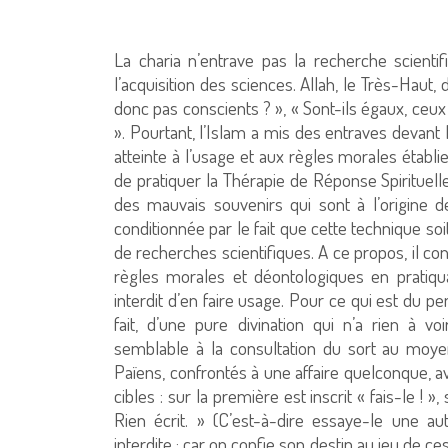
La charia n’entrave pas la recherche scientifi
l’acquisition des sciences. Allah, le Très-Haut
donc pas conscients ? », « Sont-ils égaux, ceux 
». Pourtant, l’Islam a mis des entraves devant
atteinte à l’usage et aux règles morales établi
de pratiquer la Thérapie de Réponse Spirituell
des mauvais souvenirs qui sont à l’origine d
conditionnée par le fait que cette technique so
de recherches scientifiques. A ce propos, il convi
règles morales et déontologiques en pratiqu
interdit d’en faire usage. Pour ce qui est du p
fait, d’une pure divination qui n’a rien à vo
semblable à la consultation du sort au moyen
Païens, confrontés à une affaire quelconque, av
cibles : sur la première est inscrit « fais-le ! »
Rien écrit. » (C’est-à-dire essaye-le une aut
interdite ; car on confie son destin au jeu de ces