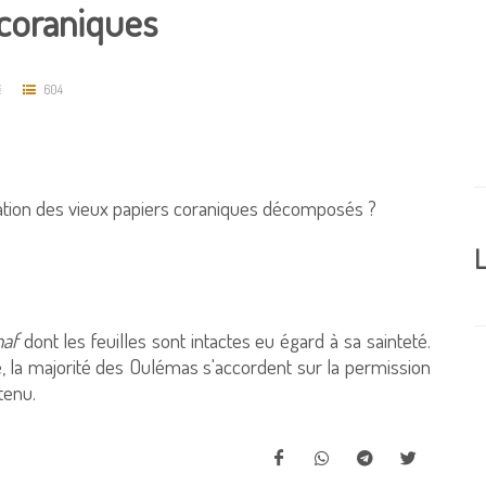
 coraniques
604
nération des vieux papiers coraniques décomposés ?
L
af
dont les feuilles sont intactes eu égard à sa sainteté.
ure, la majorité des Oulémas s'accordent sur la permission
tenu.