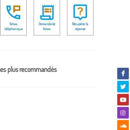
Fatwa
Demande de
Récupérer la
téléphonique
fatwa
réponse
es plus recommandés