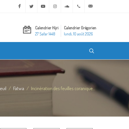
Facebook
Twitter
Youtube
Instagram
Soundcloud
+20 2 25970400
ask@dar-alifta.org
Calendrier Hijri
Calendrier Grégorien
27 Safar 1448
lundi, 10 août 2026
euil
Fatwa
Incinération des feuilles coranique...