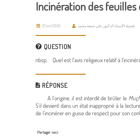
Incinération des feuilles
27 avril 2005
فضيلة الأستاذ الدكتور علي جمعة محمد
QUESTION
nbsp; Quel est l'avis religieux relatif à l'inci
RÉPONSE
A l'origine, il est interdit de brûler le
Muçh
S'il devient dans un état inapproprié à la lect
de l’incinérer en guise de respect pour son con
Partager ceci: