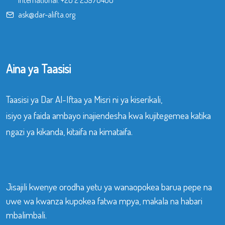
International:
+20 2 25970400
ask@dar-alifta.org
Aina ya Taasisi
Taasisi ya Dar Al-Iftaa ya Misri ni ya kiserikali,
isiyo ya faida ambayo inajiendesha kwa kujitegemea katika
ngazi ya kikanda, kitaifa na kimataifa.
Jisajili kwenye orodha yetu ya wanaopokea barua pepe na
uwe wa kwanza kupokea fatwa mpya, makala na habari
mbalimbali.