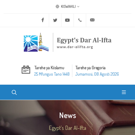
KISWAHILI
Facebook
Twitter
Youtube
+20 2 25970400
ask@dar-alifta.org
Tarehe ya Kiislamu
Tarehe ya Gregoria
25 Mfunguo Tano 1448
Jumamosi, 08 Agosti 2026
News
Egypt's Dar Al-Ifta