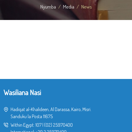
Nyumba
Media
News
Wasiliana Nasi
Hadiqat al-Khalideen, Al Darassa, Kairo, Misri.
Sanduku la Posta 11675
Within Egypt:
107
|
(02) 25970400