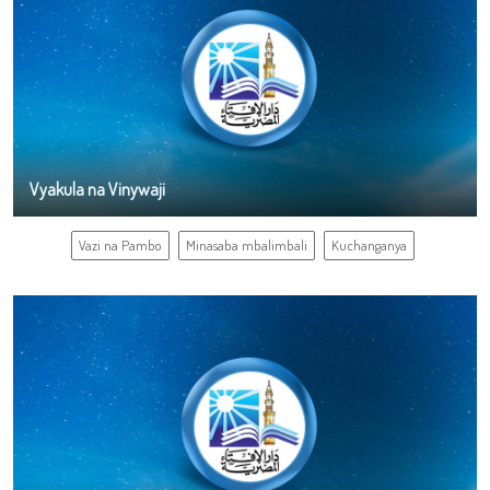
Vyakula na Vinywaji
Vazi na Pambo
Minasaba mbalimbali
Kuchanganya