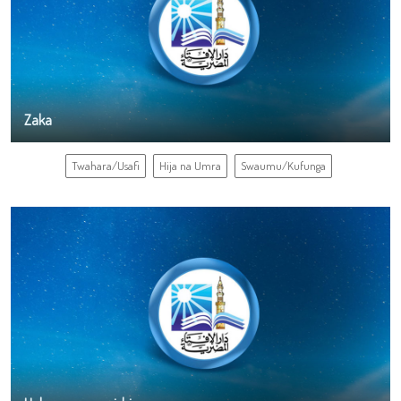
Zaka
Twahara/Usafi
Hija na Umra
Swaumu/Kufunga