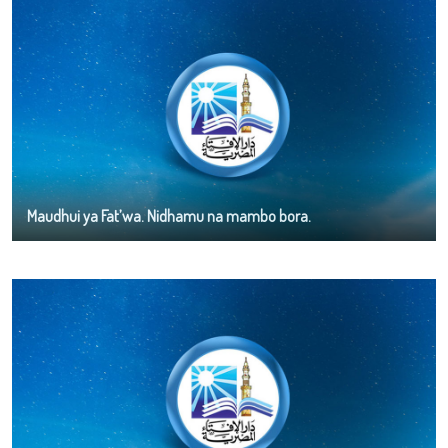
Maudhui ya Fat’wa. Nidhamu na mambo bora.