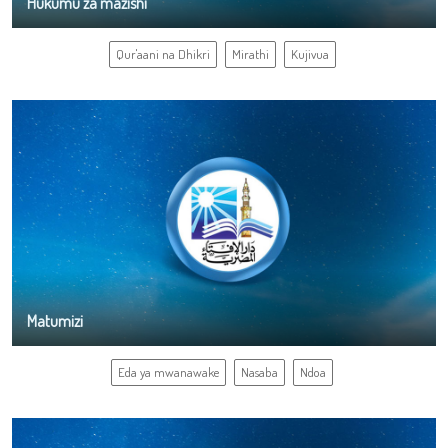
Hukumu za mazishi
Qur'aani na Dhikri
Mirathi
Kujivua
Matumizi
Eda ya mwanawake
Nasaba
Ndoa