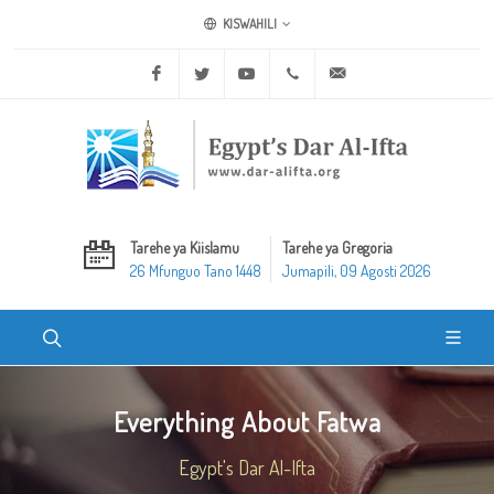
KISWAHILI
Facebook
Twitter
Youtube
+20 2 25970400
ask@dar-alifta.org
Tarehe ya Kiislamu
Tarehe ya Gregoria
26 Mfunguo Tano 1448
Jumapili, 09 Agosti 2026
Everything About Fatwa
Egypt's Dar Al-Ifta