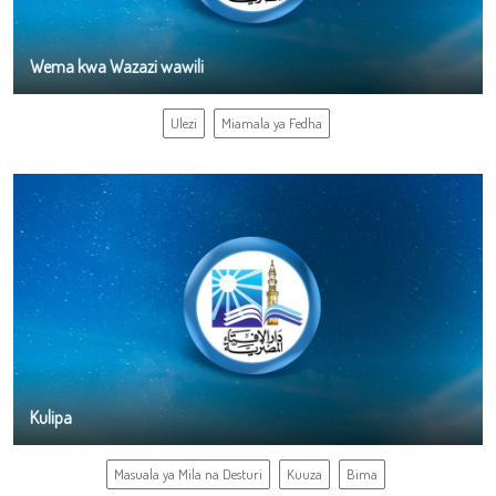
Wema kwa Wazazi wawili
Ulezi
Miamala ya Fedha
Kulipa
Masuala ya Mila na Desturi
Kuuza
Bima