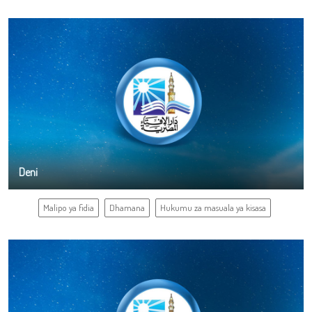
Deni
Malipo ya fidia
Dhamana
Hukumu za masuala ya kisasa