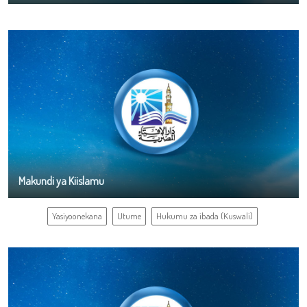
Makundi ya Kiislamu
Yasiyoonekana
Utume
Hukumu za ibada (Kuswali)