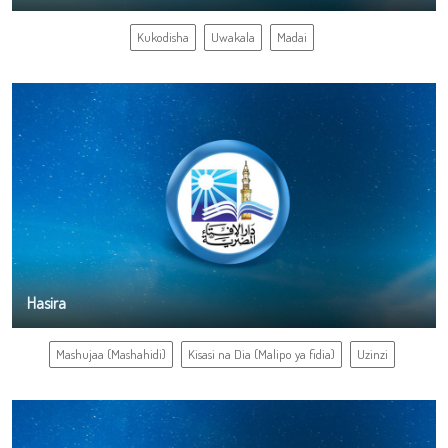
Kukodisha
Uwakala
Madai
Hasira
Mashujaa (Mashahidi)
Kisasi na Dia (Malipo ya fidia)
Uzinzi