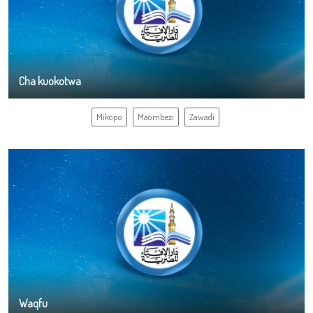
Cha kuokotwa
Mikopo
Maombezi
Zawadi
Waqfu