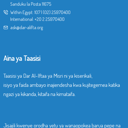
Sanduku la Posta 11675
Within Egypt:
107
|
(02) 25970400
International:
+20 2 25970400
ask@dar-alifta.org
Aina ya Taasisi
Taasisi ya Dar Al-Iftaa ya Misri ni ya kiserikali,
isiyo ya faida ambayo inajiendesha kwa kujitegemea katika
ngazi ya kikanda, kitaifa na kimataifa.
Jisajili kwenye orodha yetu ya wanaopokea barua pepe na