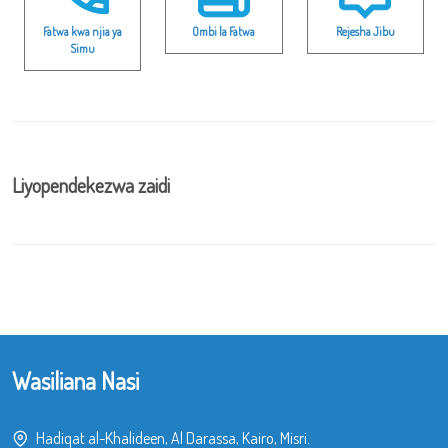
Fatwa kwa njia ya
Ombi la Fatwa
Rejesha Jibu
Simu
Liyopendekezwa zaidi
Wasiliana Nasi
Hadiqat al-Khalideen, Al Darassa, Kairo, Misri.