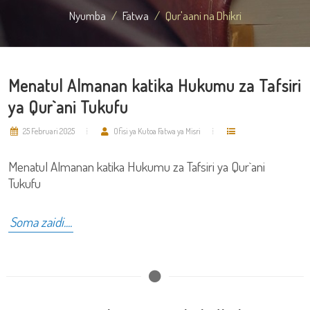
Nyumba
Fatwa
Qur'aani na Dhikri
Menatul Almanan katika Hukumu za Tafsiri
ya Qur`ani Tukufu
25 Februari 2025
Ofisi ya Kutoa Fatwa ya Misri
Menatul Almanan katika Hukumu za Tafsiri ya Qur`ani
Tukufu
Soma zaidi....