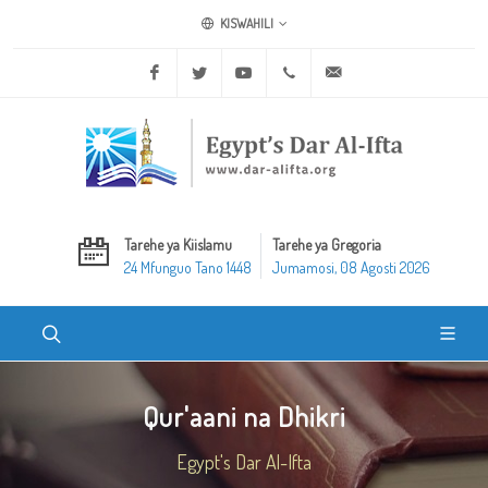
KISWAHILI
Facebook
Twitter
Youtube
+20 2 25970400
ask@dar-alifta.org
Tarehe ya Kiislamu
Tarehe ya Gregoria
24 Mfunguo Tano 1448
Jumamosi, 08 Agosti 2026
Qur'aani na Dhikri
Egypt's Dar Al-Ifta