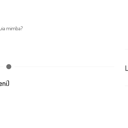
uzuia mimba?
L
eni)