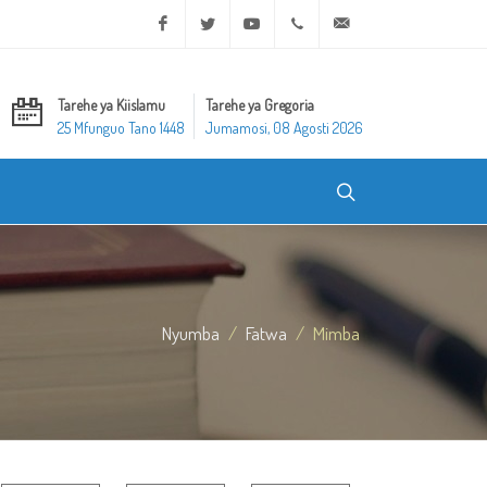
Facebook
Twitter
Youtube
+20 2 25970400
ask@dar-alifta.org
Tarehe ya Kiislamu
Tarehe ya Gregoria
25 Mfunguo Tano 1448
Jumamosi, 08 Agosti 2026
Nyumba
Fatwa
Mimba