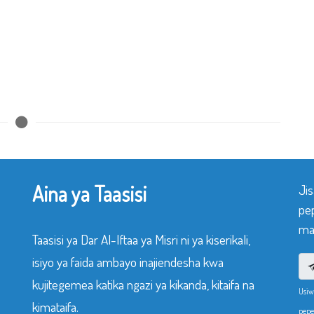
Aina ya Taasisi
Ji
pe
mak
Taasisi ya Dar Al-Iftaa ya Misri ni ya kiserikali,
isiyo ya faida ambayo inajiendesha kwa
kujitegemea katika ngazi ya kikanda, kitaifa na
Usiw
kimataifa.
pepe