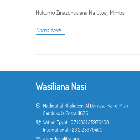
Hukumu Zinazohusiana Na Utoaji Mimba
Soma zaidi....
Wasiliana Nasi
Hadiqat al-Khalideen, Al Darassa, Kairo, Misri.
Sanduku la Posta 11675
Within Egypt:
107
|
(02) 25970400
International:
+20 2 25970400
ask@dar-alifta.org