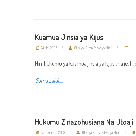
Kuamua Jinsia ya Kijusi
24 Mei 2026
Ofisi ya Kutoa Fatwa ya Misri
Nini hukumu ya kuamua jinsia ya kijusi, na je, 
Soma zaidi....
Hukumu Zinazohusiana Na Utoaji
25 Desemba 2023
Ofisi ya Kutoa Fatwa ya Misri