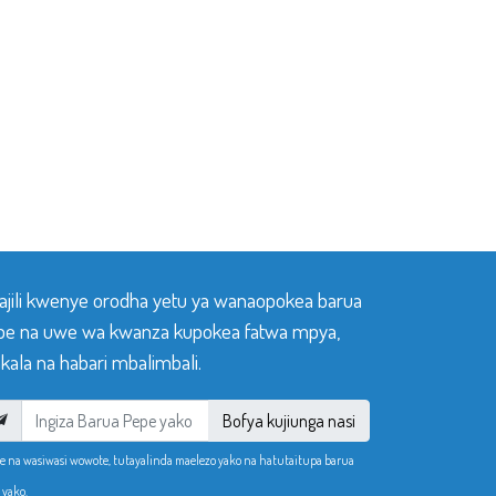
sajili kwenye orodha yetu ya wanaopokea barua
pe na uwe wa kwanza kupokea fatwa mpya,
ala na habari mbalimbali.
Bofya kujiunga nasi
e na wasiwasi wowote, tutayalinda maelezo yako na hatutaitupa barua
 yako.