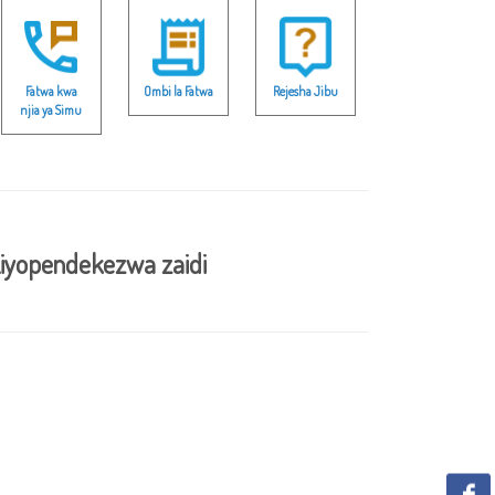
Fatwa kwa
Ombi la Fatwa
Rejesha Jibu
njia ya Simu
iyopendekezwa zaidi