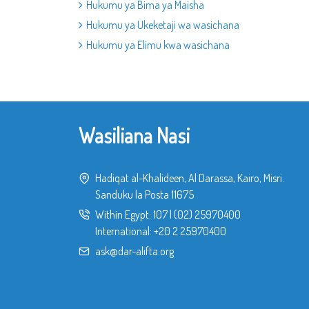
Hukumu ya Bima ya Maisha
Hukumu ya Ukeketaji wa wasichana
Hukumu ya Elimu kwa wasichana
Wasiliana Nasi
Hadiqat al-Khalideen, Al Darassa, Kairo, Misri.
Sanduku la Posta 11675
Within Egypt:
107
|
(02) 25970400
International:
+20 2 25970400
ask@dar-alifta.org