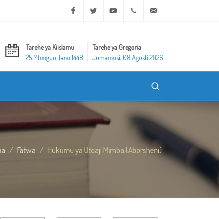
Facebook
Twitter
Youtube
+20 2 25970400
ask@dar-alifta.org
Tarehe ya Kiislamu
Tarehe ya Gregoria
25 Mfunguo Tano 1448
Jumamosi, 08 Agosti 2026
ba
Fatwa
Hukumu ya Utoaji Mimba (Aborsheni)