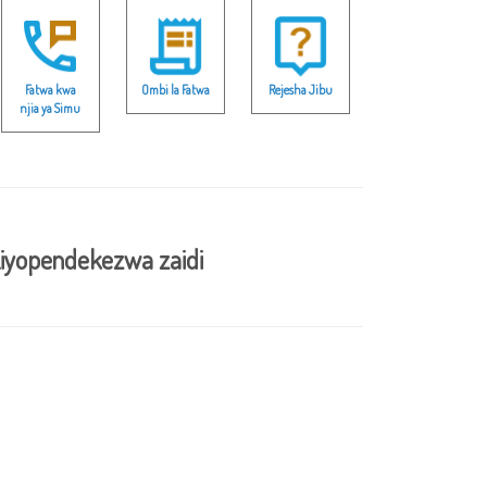
Fatwa kwa
Ombi la Fatwa
Rejesha Jibu
njia ya Simu
iyopendekezwa zaidi