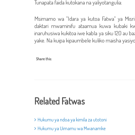
Tunapata faida kutokana na yaliyotangulia:
Msimamo wa "Idara ya kutoa Fatwa" ya Misri
daktari mwaminifu ataamua kuwa kubaki kw
inaruhusiwa kukitoa iwe kabla ya siku 120 au ba
yake. Na kuipa kipaumbele kuliko maisha yasiyotu
Share this:
Related Fatwas
Hukumu ya ndoa ya kimila za utotoni
Hukumu ya Uimamu wa Mwanamke