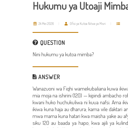
Hukumu ya Utoaji Mimba
24 Mei 2026
Ofisi ya Kutoa Fatwa ya Misri
QUESTION
Nini hukumu ya kutoa mimba?
ANSWER
Wanazuoni wa Fiqhi wamekubaliana kuwa ikiw
mia moja na ishirini (120) — kipindi ambacho r
kwani huko huchukuliwa ni kuua nafsi. Ama ikiw
ikiwa kuna haja au dharura; kama vile daktari
mwa mama kuna hatari kwa maisha yake au afya y
siku 120 au baada ya hapo; kwa ajili ya kulin