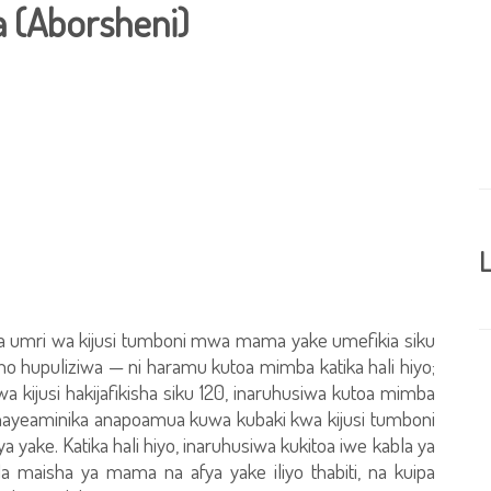
 (Aborsheni)
L
a umri wa kijusi tumboni mwa mama yake umefikia siku
oho hupuliziwa — ni haramu kutoa mimba katika hali hiyo;
a kijusi hakijafikisha siku 120, inaruhusiwa kutoa mimba
 anayeaminika anapoamua kuwa kubaki kwa kijusi tumboni
ake. Katika hali hiyo, inaruhusiwa kukitoa iwe kabla ya
da maisha ya mama na afya yake iliyo thabiti, na kuipa