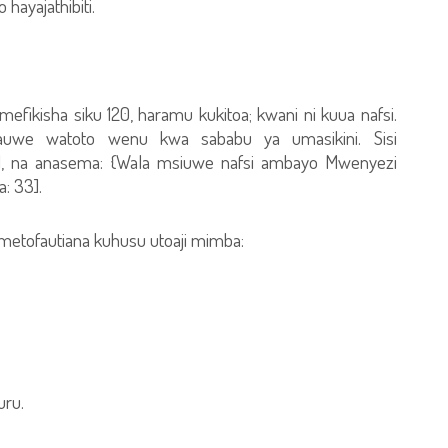
hayajathibiti.
efikisha siku 120, haramu kukitoa; kwani ni kuua nafsi.
we watoto wenu kwa sababu ya umasikini. Sisi
51], na anasema: {Wala msiuwe nafsi ambayo Mwenyezi
: 33].
wametofautiana kuhusu utoaji mimba:
uru.