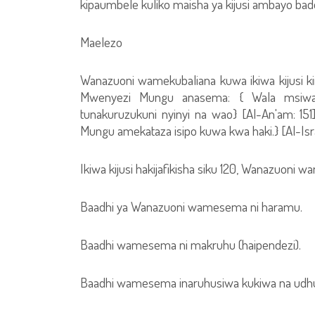
kipaumbele kuliko maisha ya kijusi ambayo bado 
Maelezo
Wanazuoni wamekubaliana kuwa ikiwa kijusi kim
Mwenyezi Mungu anasema: { Wala msiwau
tunakuruzukuni nyinyi na wao} [Al-An'am: 1
Mungu amekataza isipo kuwa kwa haki.} [Al-Isra
Ikiwa kijusi hakijafikisha siku 120, Wanazuoni 
Baadhi ya Wanazuoni wamesema ni haramu.
Baadhi wamesema ni makruhu (haipendezi).
Baadhi wamesema inaruhusiwa kukiwa na udh