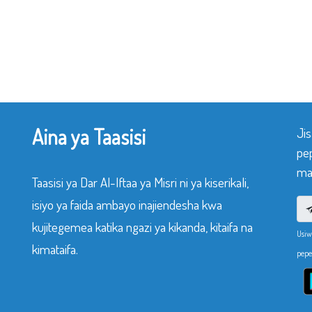
Aina ya Taasisi
Ji
pe
mak
Taasisi ya Dar Al-Iftaa ya Misri ni ya kiserikali,
isiyo ya faida ambayo inajiendesha kwa
kujitegemea katika ngazi ya kikanda, kitaifa na
Usiw
kimataifa.
pepe