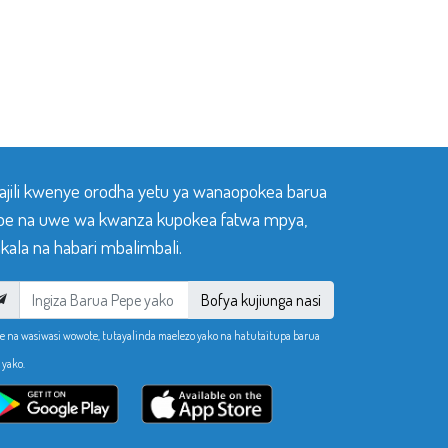
sajili kwenye orodha yetu ya wanaopokea barua
pe na uwe wa kwanza kupokea fatwa mpya,
ala na habari mbalimbali.
Bofya kujiunga nasi
e na wasiwasi wowote, tutayalinda maelezo yako na hatutaitupa barua
 yako.