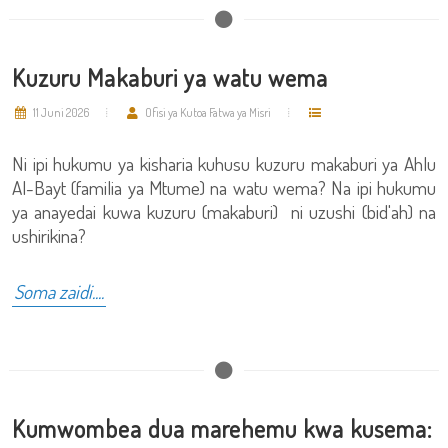
Kuzuru Makaburi ya watu wema
11 Juni 2026
Ofisi ya Kutoa Fatwa ya Misri
Ni ipi hukumu ya kisharia kuhusu kuzuru makaburi ya Ahlu
Al-Bayt (familia ya Mtume) na watu wema? Na ipi hukumu
ya anayedai kuwa kuzuru (makaburi) ni uzushi (bid'ah) na
ushirikina?
Soma zaidi....
Kumwombea dua marehemu kwa kusema: