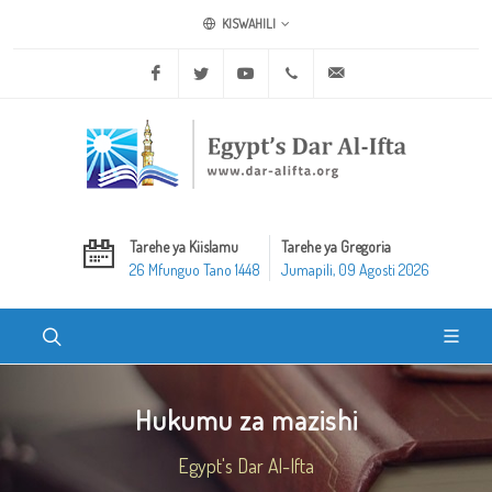
KISWAHILI
Facebook
Twitter
Youtube
+20 2 25970400
ask@dar-alifta.org
Tarehe ya Kiislamu
Tarehe ya Gregoria
26 Mfunguo Tano 1448
Jumapili, 09 Agosti 2026
Hukumu za mazishi
Egypt's Dar Al-Ifta