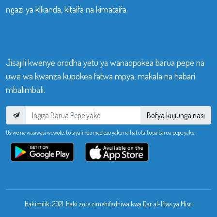
ngazi ya kikanda, kitaifa na kimataifa.
Jisajili kwenye orodha yetu ya wanaopokea barua pepe na
uwe wa kwanza kupokea fatwa mpya, makala na habari
mbalimbali.
Bofya kujiunga nasi
Usiwe na wasiwasi wowote, tutayalinda maelezo yako na hatutaitupa barua pepe yako.
Hakimiliki 2021. Haki zote zimehifadhiwa kwa Dar al-Iftaa ya Misri