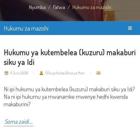
Nyumba
Fatwa
Hukumu za mazishi
Hukumu za mazishi
Hukumu ya kutembelea (kuzuru) makaburi
siku ya Idi
11 Juni 2026
Ofisi ya Kutoa Fatwa ya Misri
Ni ipi hukumu ya kutembelea (kuzuru) makaburi siku ya Idi?
Na ni ipi hukumu ya mwanamke mwenye hedhi kwenda
makaburini?
Soma zaidi....