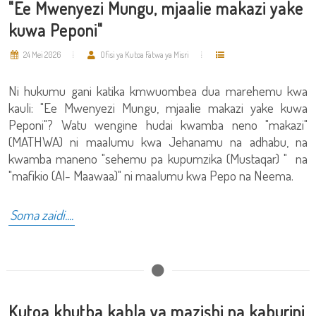
"Ee Mwenyezi Mungu, mjaalie makazi yake
kuwa Peponi"
24 Mei 2026
Ofisi ya Kutoa Fatwa ya Misri
Ni hukumu gani katika kmwuombea dua marehemu kwa
kauli: "Ee Mwenyezi Mungu, mjaalie makazi yake kuwa
Peponi"? Watu wengine hudai kwamba neno "makazi"
(MATHWA) ni maalumu kwa Jehanamu na adhabu, na
kwamba maneno "sehemu pa kupumzika (Mustaqar) " na
"mafikio (Al- Maawaa)" ni maalumu kwa Pepo na Neema.
Soma zaidi....
Kutoa khutba kabla ya mazishi na kaburini