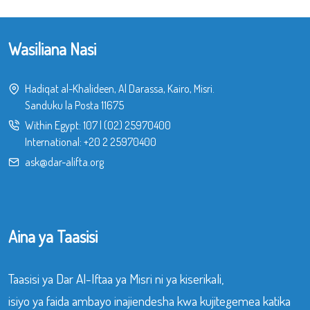
Wasiliana Nasi
Hadiqat al-Khalideen, Al Darassa, Kairo, Misri.
Sanduku la Posta 11675
Within Egypt:
107
|
(02) 25970400
International:
+20 2 25970400
ask@dar-alifta.org
Aina ya Taasisi
Taasisi ya Dar Al-Iftaa ya Misri ni ya kiserikali,
isiyo ya faida ambayo inajiendesha kwa kujitegemea katika