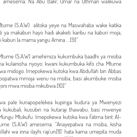
a.” amesema: Na Abu Bakr, Umar na Uthman walikuwa
tume (S.A.W) alitoka yeye na Maswahaba wake katika
ti ya makaburi hayo hadi akaketi karibu na kaburi moja,
 ni kaburi la mama yangu Amina …[9]”
ali Mtume (S.A.W) amehimiza kukumbuka baadhi ya misiba
 na kulainisha nyoyo; kwani kukumbuka kifo cha Mtume
uwa midogo. Imepokewa kutoka kwa Abdullah bin Abbas
popatwa mmoja wenu na msiba, basi akumbuke msiba
goni mwa misiba mikubwa.[10]”
iwa pale kunapopelekea kupinga kudura ya Mwenyezi
ukubali, kusubiri na kutaraji thawabu, basi mwenye
Mungu Mtukufu. Imepokewa kutoka kwa Fatima bint Al-
ume (S.A.W) amesema: “Anayepatwa na msiba, kisha
ahi wa inna ilayhi raji‘un[11]’ hata kama umepita muda