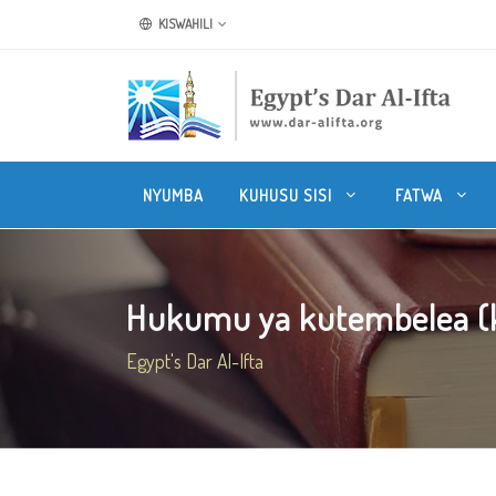
KISWAHILI
NYUMBA
KUHUSU SISI
FATWA
Hukumu ya kutembelea (k
Egypt's Dar Al-Ifta