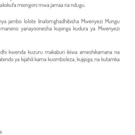
iokufa miongoni mwa jamaa na ndugu.
ya jambo lolote linalomghadhibisha Mwenyezi Mungu
 maneno yanayoonesha kupinga kudura ya Mwenyezi
dhi kwenda kuzuru makaburi ikiwa ameshikamana na
matendo ya kijahili kama kuomboleza, kujipiga, na kutamka
a.