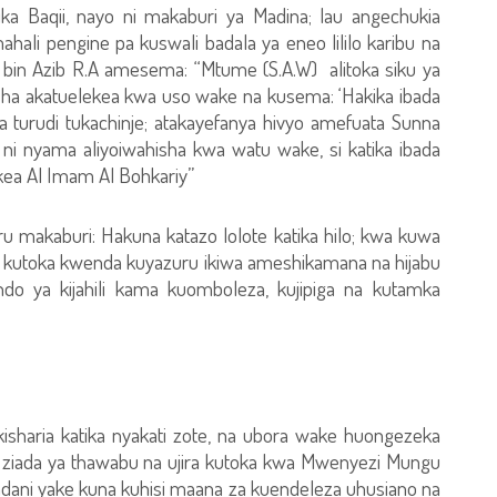
tika Baqii, nayo ni makaburi ya Madina; lau angechukia
hali pengine pa kuswali badala ya eneo lililo karibu na
bin Azib R.A amesema: “Mtume (S.A.W) alitoka siku ya
kisha akatuelekea kwa uso wake na kusema: ‘Hakika ibada
a turudi tukachinje; atakayefanya hivyo amefuata Sunna
o ni nyama aliyoiwahisha kwa watu wake, si katika ibada
kea Al Imam Al Bohkariy”
kaburi: Hakuna katazo lolote katika hilo; kwa kuwa
ake kutoka kwenda kuyazuru ikiwa ameshikamana na hijabu
endo ya kijahili kama kuomboleza, kujipiga na kutamka
isharia katika nyakati zote, na ubora wake huongezeka
a ziada ya thawabu na ujira kutoka kwa Mwenyezi Mungu
 ndani yake kuna kuhisi maana za kuendeleza uhusiano na