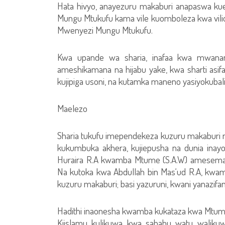
Hata hivyo, anayezuru makaburi anapaswa ku
Mungu Mtukufu kama vile kuomboleza kwa vil
Mwenyezi Mungu Mtukufu.
Kwa upande wa sharia, inafaa kwa mwan
ameshikamana na hijabu yake, kwa sharti asifa
kujipiga usoni, na kutamka maneno yasiyokubali
Maelezo
Sharia tukufu imependekeza kuzuru makaburi n
kukumbuka akhera, kujiepusha na dunia inay
Huraira R.A kwamba Mtume (S.A.W) amesema: 
Na kutoka kwa Abdullah bin Mas‘ud R.A, kw
kuzuru makaburi; basi yazuruni, kwani yanazifa
Hadithi inaonesha kwamba kukataza kwa Mtum
Kiislamu kulikuwa kwa sababu watu waliku