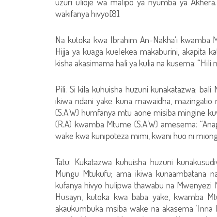
uzuri ulioje wa malipo ya nyumba ya Akher
wakifanya hivyo[8].
Na kutoka kwa Ibrahim An-Nakha‘i kwamba M
Hijja ya kuaga kuelekea makaburini, akapita ka
kisha akasimama hali ya kulia na kusema: “Hili
Pili: Si kila kuhuisha huzuni kunakatazwa; b
ikiwa ndani yake kuna mawaidha, mazingatio
(S.A.W) humfanya mtu aone misiba mingine k
(R.A) kwamba Mtume (S.A.W) amesema: “Ana
wake kwa kunipoteza mimi, kwani huo ni mion
Tatu: Kukatazwa kuhuisha huzuni kunakusud
Mungu Mtukufu; ama ikiwa kunaambatana na k
kufanya hivyo hulipwa thawabu na Mwenyezi 
Husayn, kutoka kwa baba yake, kwamba Mt
akaukumbuka msiba wake na akasema ‘Inna lill