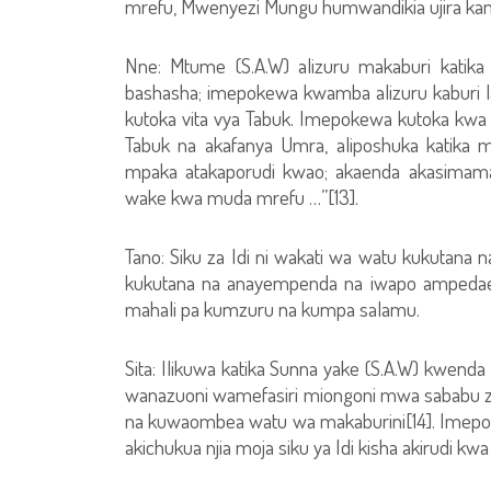
mrefu, Mwenyezi Mungu humwandikia ujira kama 
Nne: Mtume (S.A.W) alizuru makaburi katika 
bashasha; imepokewa kwamba alizuru kaburi l
kutoka vita vya Tabuk. Imepokewa kutoka kwa I
Tabuk na akafanya Umra, aliposhuka katika
mpaka atakaporudi kwao; akaenda akasima
wake kwa muda mrefu …”[13].
Tano: Siku za Idi ni wakati wa watu kukutana 
kukutana na anayempenda na iwapo ampedae am
mahali pa kumzuru na kumpa salamu.
Sita: Ilikuwa katika Sunna yake (S.A.W) kwenda 
wanazuoni wamefasiri miongoni mwa sababu za
na kuwaombea watu wa makaburini[14]. Imepo
akichukua njia moja siku ya Idi kisha akirudi kwa 