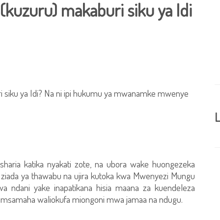
uzuru) makaburi siku ya Idi
ri siku ya Idi? Na ni ipi hukumu ya mwanamke mwenye
L
sharia katika nyakati zote, na ubora wake huongezeka
a ziada ya thawabu na ujira kutoka kwa Mwenyezi Mungu
uwa ndani yake inapatikana hisia maana za kuendeleza
msamaha waliokufa miongoni mwa jamaa na ndugu.