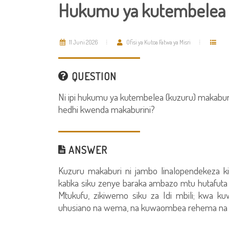
Hukumu ya kutembelea (k
11 Juni 2026
Ofisi ya Kutoa Fatwa ya Misri
QUESTION
Ni ipi hukumu ya kutembelea (kuzuru) makabu
hedhi kwenda makaburini?
ANSWER
Kuzuru makaburi ni jambo linalopendekeza ki
katika siku zenye baraka ambazo mtu hutafut
Mtukufu, zikiwemo siku za Idi mbili; kwa k
uhusiano na wema, na kuwaombea rehema na 