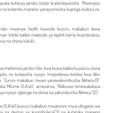
epuka kufanya jambo lolote linalomkasirisha Mwenyezi
io na kutamka maneno yanayoonesha kupinga kudura za
amke mwenye hedhi kwenda kuzuru makaburi ikiwa
nye lolote katika matendo ya kijahili kama kuomboleza,
wa na sharia tukufu.
a imehimiza jambo hilo; kwa kuwa katika kuyazuru kuna
opita, na kulainisha nyoyo. Imepokewa kutoka kwa Abu
“Zuruni makaburi; kwani yanawakumbusha Akhera.[1]”
amba Mtume (S.A.W) amesema: “Nilikuwa nimewakataza
nya nyoyo zijitenge na dunia na yakumbusha Akhera.”[2]
e (S.A.W) kuzuru makaburi mwanzoni mwa ulinganio wa
wa na desturi ya kuomboleza[3] na kutamka maneno