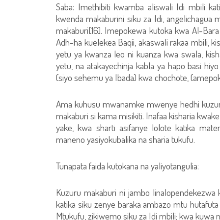
Saba: Imethibiti kwamba aliswali Idi mbili ka
kwenda makaburini siku za Idi, angelichagua ma
makaburi[16]. Imepokewa kutoka kwa Al-Bara 
Adh-ha kuelekea Baqii, akaswali rakaa mbili, 
yetu ya kwanza leo ni kuanza kwa swala, kish
yetu, na atakayechinja kabla ya hapo basi hiy
(siyo sehemu ya Ibada) kwa chochote, (amepo
Ama kuhusu mwanamke mwenye hedhi kuzuru ma
makaburi si kama misikiti. Inafaa kisharia kw
yake, kwa sharti asifanye lolote katika mat
maneno yasiyokubalika na sharia tukufu.
Tunapata faida kutokana na yaliyotangulia:
Kuzuru makaburi ni jambo linalopendekezwa k
katika siku zenye baraka ambazo mtu hutafut
Mtukufu, zikiwemo siku za Idi mbili; kwa kuwa