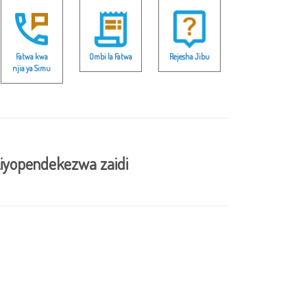
Fatwa kwa
Ombi la Fatwa
Rejesha Jibu
njia ya Simu
iyopendekezwa zaidi