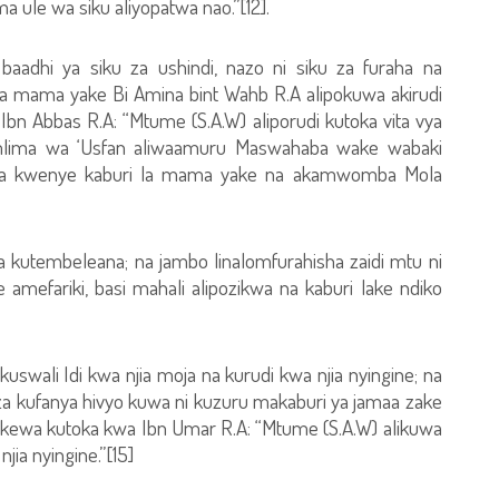
ule wa siku aliyopatwa nao.”[12].
baadhi ya siku za ushindi, nazo ni siku za furaha na
a mama yake Bi Amina bint Wahb R.A alipokuwa akirudi
bn Abbas R.A: “Mtume (S.A.W) aliporudi kutoka vita vya
 mlima wa ‘Usfan aliwaamuru Maswahaba wake wabaki
ma kwenye kaburi la mama yake na akamwomba Mola
na kutembeleana; na jambo linalomfurahisha zaidi mtu ni
efariki, basi mahali alipozikwa na kaburi lake ndiko
kuswali Idi kwa njia moja na kurudi kwa njia nyingine; na
 kufanya hivyo kuwa ni kuzuru makaburi ya jamaa zake
kewa kutoka kwa Ibn Umar R.A: “Mtume (S.A.W) alikuwa
njia nyingine.”[15]