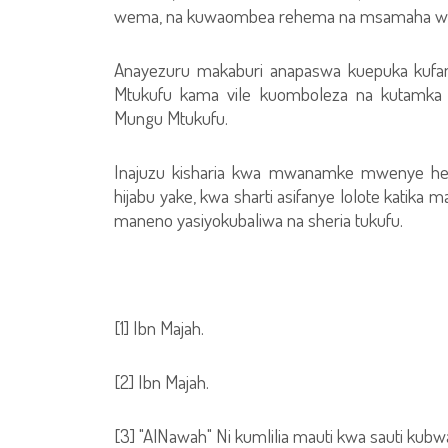
wema, na kuwaombea rehema na msamaha wal
Anayezuru makaburi anapaswa kuepuka kufan
Mtukufu kama vile kuomboleza na kutamka
Mungu Mtukufu.
Inajuzu kisharia kwa mwanamke mwenye he
hijabu yake, kwa sharti asifanye lolote katika 
maneno yasiyokubaliwa na sheria tukufu.
[1] Ibn Majah.
[2] Ibn Majah.
[3] "AlNawah" Ni kumlilia mauti kwa sauti kubw