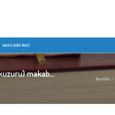
WASILIANA NASI
uzuru) makab...
Nyumba