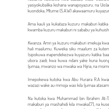
yasiyokubalika kisharia wanapoyazuru; na Uisl
kuondoka, Mtume (S.A.W) akawaamuru kuyazuru
Ama kauli ya kukataza kuzuru makaburi katika 
kwamba kuzuru makaburi ni sababu ya kuhuisha h
Kwanza: Amri ya kuzuru makaburi imekuja kw
hali maalumu; Kuweka siku maalum za kutembe
Isipokuwa inapendekezwa kuyazuru katika ba
ubora zaidi; kwa kuwa ndani yake kuna kuon
Ijumaa, mwanzo wa mwaka wa Hijria, na msimu 
Imepokewa kutoka kwa Abu Huraira R.A kwa
wazazi wake au mmoja wao kila Ijumaa atasa
Na kutoka kwa Muhammad bin Ibrahim At-Ta
makaburi ya mashahidi kila mwaka[7], na kuse