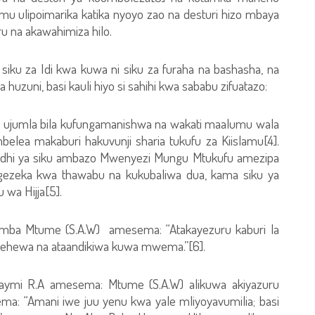
amu ulipoimarika katika nyoyo zao na desturi hizo mbaya
 na akawahimiza hilo.
siku za Idi kwa kuwa ni siku za furaha na bashasha, na
uzuni, basi kauli hiyo si sahihi kwa sababu zifuatazo:
a ujumla bila kufungamanishwa na wakati maalumu wala
lea makaburi hakuvunji sharia tukufu za Kiislamu[4].
adhi ya siku ambazo Mwenyezi Mungu Mtukufu amezipa
gezeka kwa thawabu na kukubaliwa dua, kama siku ya
wa Hijja[5].
mba Mtume (S.A.W) amesema: “Atakayezuru kaburi la
mehewa na ataandikiwa kuwa mwema.”[6].
ymi R.A amesema: Mtume (S.A.W) alikuwa akiyazuru
ma: “Amani iwe juu yenu kwa yale mliyoyavumilia; basi