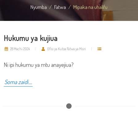
Nyumba
Fatwa
Mipaka na uhalifu
Hukumu ya kujiua
28 Machi 2024
Ofisi ya Kutoa Fatwa ya Misri
Ni ipi hukumu ya mtu anayejiua?
Soma zaidi....