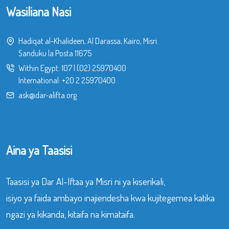
Wasiliana Nasi
Hadiqat al-Khalideen, Al Darassa, Kairo, Misri.
Sanduku la Posta 11675
Within Egypt:
107
|
(02) 25970400
International:
+20 2 25970400
ask@dar-alifta.org
Aina ya Taasisi
Taasisi ya Dar Al-Iftaa ya Misri ni ya kiserikali,
isiyo ya faida ambayo inajiendesha kwa kujitegemea katika
ngazi ya kikanda, kitaifa na kimataifa.