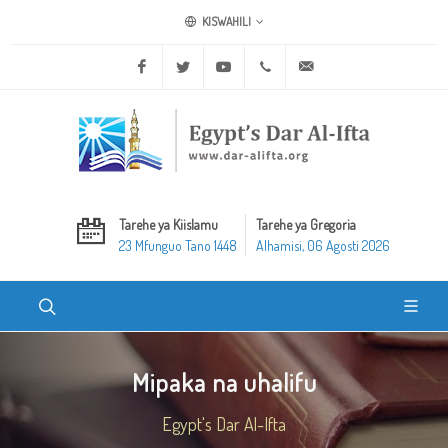
KISWAHILI
Facebook
Twitter
Youtube
+20 2 25970400
ask@dar-alifta.org
Tarehe ya Kiislamu
Tarehe ya Gregoria
23 Mfunguo Tano 1448
Alhamisi, 06 Agosti 2026
Mipaka na uhalifu
Egypt's Dar Al-Ifta