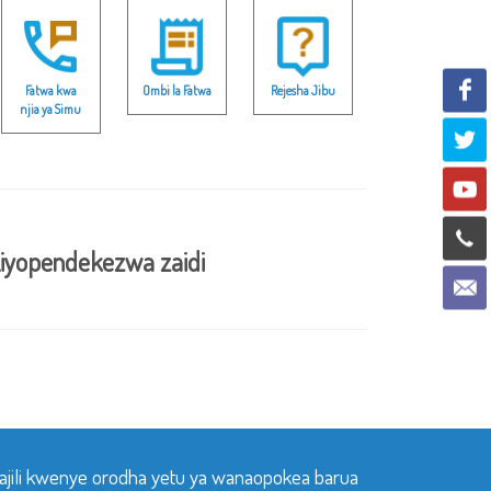
Fatwa kwa
Ombi la Fatwa
Rejesha Jibu
njia ya Simu
iyopendekezwa zaidi
sajili kwenye orodha yetu ya wanaopokea barua