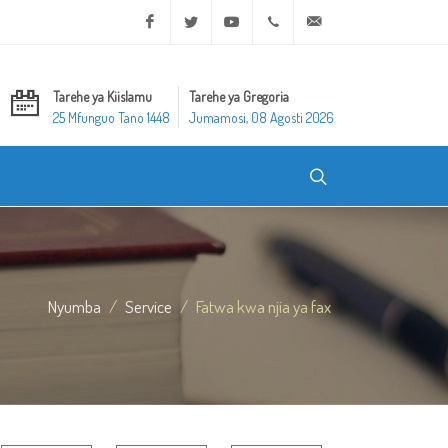
Facebook
Twitter
Youtube
+20 2 25970400
ask@dar-alifta.org
Tarehe ya Kiislamu
Tarehe ya Gregoria
25 Mfunguo Tano 1448
Jumamosi, 08 Agosti 2026
Nyumba
Service
Fatwa kwa njia ya fax