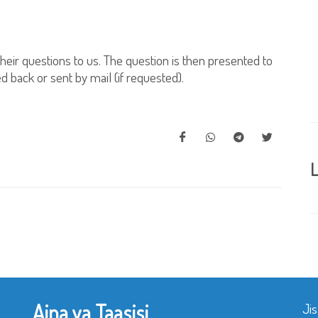
their questions to us. The question is then presented to
d back or sent by mail (if requested).
L
Aina ya Taasisi
Ji