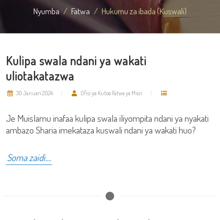
Nyumba
Fatwa
Hukumu za ibada (Kuswali)
Kulipa swala ndani ya wakati
uliotakatazwa
30 Januari 2024
Ofisi ya Kutoa Fatwa ya Misri
Je Muislamu inafaa kulipa swala iliyompita ndani ya nyakati
ambazo Sharia imekataza kuswali ndani ya wakati huo?
Soma zaidi....