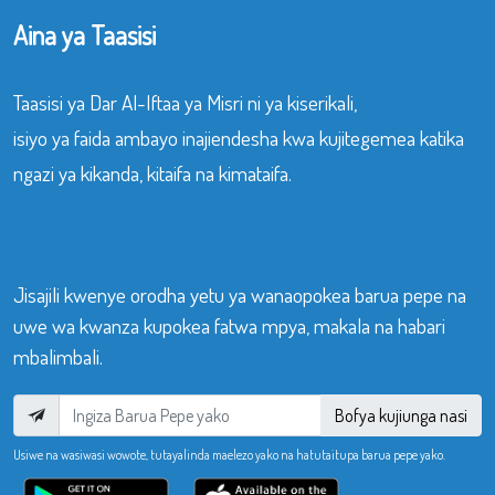
Aina ya Taasisi
Taasisi ya Dar Al-Iftaa ya Misri ni ya kiserikali,
isiyo ya faida ambayo inajiendesha kwa kujitegemea katika
ngazi ya kikanda, kitaifa na kimataifa.
Jisajili kwenye orodha yetu ya wanaopokea barua pepe na
uwe wa kwanza kupokea fatwa mpya, makala na habari
mbalimbali.
Bofya kujiunga nasi
Usiwe na wasiwasi wowote, tutayalinda maelezo yako na hatutaitupa barua pepe yako.