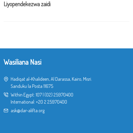
Liyopendekezwa zaidi
Wasiliana Nasi
Hadiqat al-Khalideen, Al Darassa, Kairo, Misri.
Sanduku la Posta 11675
Within Egypt:
107
|
(02) 25970400
International:
+20 2 25970400
ask@dar-alifta.org