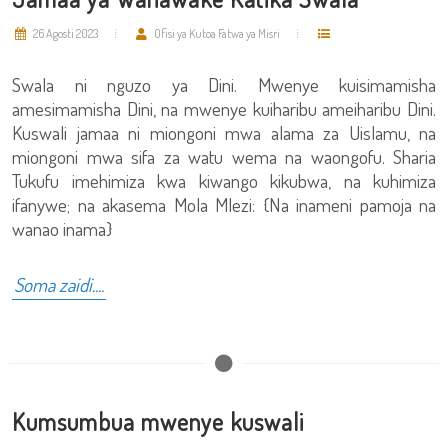
26 Agosti 2023
Ofisi ya Kutoa Fatwa ya Misri
Swala ni nguzo ya Dini. Mwenye kuisimamisha
amesimamisha Dini, na mwenye kuiharibu ameiharibu Dini.
Kuswali jamaa ni miongoni mwa alama za Uislamu, na
miongoni mwa sifa za watu wema na waongofu. Sharia
Tukufu imehimiza kwa kiwango kikubwa, na kuhimiza
ifanywe; na akasema Mola Mlezi: {Na inameni pamoja na
wanao inama}
Soma zaidi....
Kumsumbua mwenye kuswali