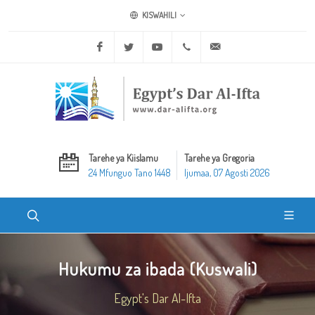
KISWAHILI
Facebook
Twitter
Youtube
+20 2 25970400
ask@dar-alifta.org
Tarehe ya Kiislamu
Tarehe ya Gregoria
24 Mfunguo Tano 1448
Ijumaa, 07 Agosti 2026
Hukumu za ibada (Kuswali)
Egypt's Dar Al-Ifta