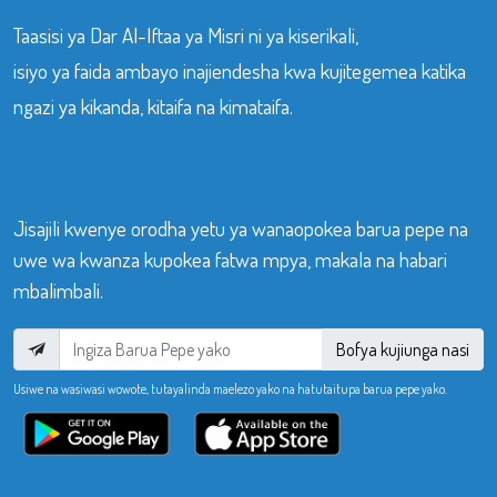
Taasisi ya Dar Al-Iftaa ya Misri ni ya kiserikali,
isiyo ya faida ambayo inajiendesha kwa kujitegemea katika
ngazi ya kikanda, kitaifa na kimataifa.
Jisajili kwenye orodha yetu ya wanaopokea barua pepe na
uwe wa kwanza kupokea fatwa mpya, makala na habari
mbalimbali.
Bofya kujiunga nasi
Usiwe na wasiwasi wowote, tutayalinda maelezo yako na hatutaitupa barua pepe yako.