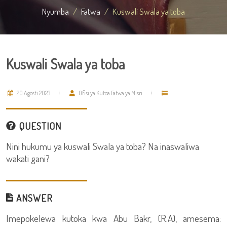
Nyumba
Fatwa
Kuswali Swala ya toba
Kuswali Swala ya toba
20 Agosti 2023
Ofisi ya Kutoa Fatwa ya Misri
QUESTION
Nini hukumu ya kuswali Swala ya toba? Na inaswaliwa
wakati gani?
ANSWER
Imepokelewa kutoka kwa Abu Bakr, (R.A), amesema: