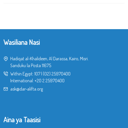
Wasiliana Nasi
Hadiqat al-Khalideen, Al Darassa, Kairo, Misri.
Sanduku la Posta 11675
Within Egypt:
107
|
(02) 25970400
International:
+20 2 25970400
ask@dar-alifta.org
Aina ya Taasisi