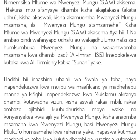
Nimemsikia Mtume wa Mwenyezi Mungu (S.A.W) akisema:
“Hakuna mtu afanyaye dhambi kisha akajitakasa (akatia
udhu), kisha akaswali, kisha akamuomba Mwenyezi Mungu
msamaha, ila Mwenyezi Mungu atamsamehe.” Kisha
Mtume wa Mwenyezi Mungu (S.A.W) akasoma Aya hii: { Na
ambao pindi wafanyapo uchafu au wakajidhulumu nafsi zao
humkumbuka Mwenyezi Mungu na wakamwomba
msamaha kwa dhambi zao} [Al-Imran: 135] Imepokelewa
kutoka kwa Al-Tirmidhiy katika “Sunan” yake.
Hadithi hii inaashiria uhalali wa Swala ya toba, nayo
inapendekezwa kwa mujibu wa maafikiano ya madhehebu
manne ya kifiqhi. Inapendekezwa kwa Muislamu akifanya
dhambi, kutawadha vizuri, kisha aswali rakaa mbili. rakaa
ambazo ajitahidi kuuhudhurisha moyo wake na
kunyenyekea kwa ajili ya Mwenyezi Mungu, kisha anaomba
msamaha kwa Mwenyezi Mungu, basi Mwenyezi Mungu
Mtukufu humsamehe kwa rehema yake, inapaswa kutimiza
masharti ya toba kwa kujutia dhambi na kuazimia kutorejea