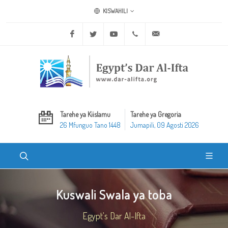
KISWAHILI
Facebook
Twitter
Youtube
+20 2 25970400
ask@dar-alifta.org
Tarehe ya Kiislamu
Tarehe ya Gregoria
26 Mfunguo Tano 1448
Jumapili, 09 Agosti 2026
Kuswali Swala ya toba
Egypt's Dar Al-Ifta