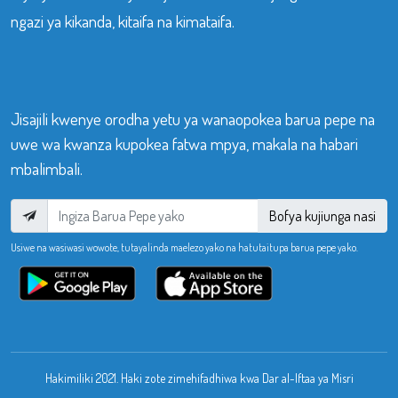
ngazi ya kikanda, kitaifa na kimataifa.
Jisajili kwenye orodha yetu ya wanaopokea barua pepe na
uwe wa kwanza kupokea fatwa mpya, makala na habari
mbalimbali.
Bofya kujiunga nasi
Usiwe na wasiwasi wowote, tutayalinda maelezo yako na hatutaitupa barua pepe yako.
Hakimiliki 2021. Haki zote zimehifadhiwa kwa Dar al-Iftaa ya Misri