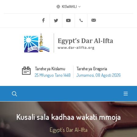
KISWAHILI
Facebook
Twitter
Youtube
+20 2 25970400
ask@dar-alifta.org
Tarehe ya Kiislamu
Tarehe ya Gregoria
25 Mfunguo Tano 1448
Jumamosi, 08 Agosti 2026
Kusali sala kadhaa wakati mmoja
Egypt's Dar Al-Ifta