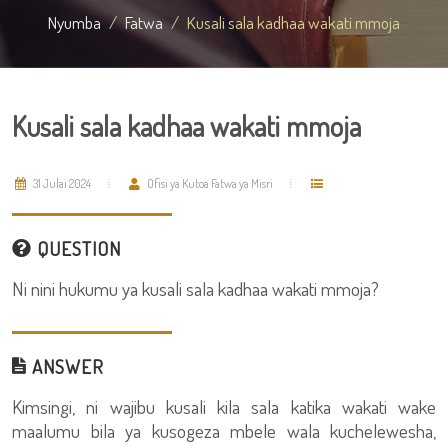
Nyumba
Fatwa
Kusali sala kadhaa wakati mmoja
Kusali sala kadhaa wakati mmoja
31 Julai 2024
Ofisi ya Kutoa Fatwa ya Misri
QUESTION
Ni nini hukumu ya kusali sala kadhaa wakati mmoja?
ANSWER
Kimsingi, ni wajibu kusali kila sala katika wakati wake
maalumu bila ya kusogeza mbele wala kuchelewesha,