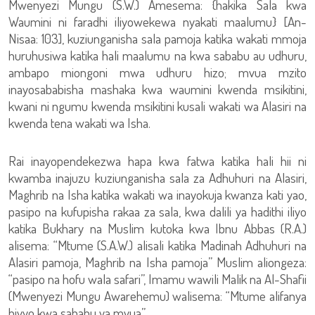
Mwenyezi Mungu (S.W.) Amesema: {hakika Sala kwa
Waumini ni faradhi iliyowekewa nyakati maalumu} [An-
Nisaa: 103], kuziunganisha sala pamoja katika wakati mmoja
huruhusiwa katika hali maalumu na kwa sababu au udhuru,
ambapo miongoni mwa udhuru hizo; mvua mzito
inayosababisha mashaka kwa waumini kwenda msikitini,
kwani ni ngumu kwenda msikitini kusali wakati wa Alasiri na
kwenda tena wakati wa Isha.
Rai inayopendekezwa hapa kwa fatwa katika hali hii ni
kwamba inajuzu kuziunganisha sala za Adhuhuri na Alasiri,
Maghrib na Isha katika wakati wa inayokuja kwanza kati yao,
pasipo na kufupisha rakaa za sala, kwa dalili ya hadithi iliyo
katika Bukhary na Muslim kutoka kwa Ibnu Abbas (R.A.)
alisema: “Mtume (S.A.W.) alisali katika Madinah Adhuhuri na
Alasiri pamoja, Maghrib na Isha pamoja” Muslim aliongeza:
“pasipo na hofu wala safari”, Imamu wawili Malik na Al-Shafii
(Mwenyezi Mungu Awarehemu) walisema: “Mtume alifanya
hivyo kwa sababu ya mvua”