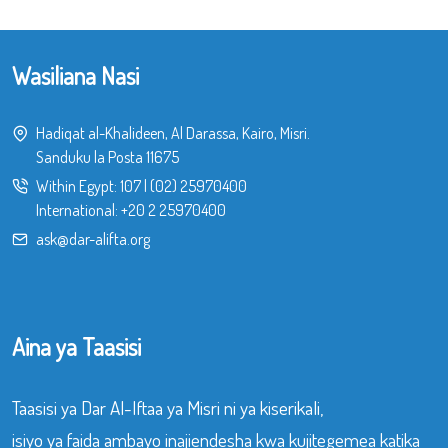
Wasiliana Nasi
Hadiqat al-Khalideen, Al Darassa, Kairo, Misri.
Sanduku la Posta 11675
Within Egypt:
107
|
(02) 25970400
International:
+20 2 25970400
ask@dar-alifta.org
Aina ya Taasisi
Taasisi ya Dar Al-Iftaa ya Misri ni ya kiserikali,
isiyo ya faida ambayo inajiendesha kwa kujitegemea katika