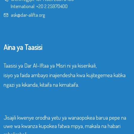
International:
+20 2 25970400
ask@dar-alifta.org
Aina ya Taasisi
Taasisi ya Dar Al-Iftaa ya Misri ni ya kiserikali,
isiyo ya faida ambayo inajiendesha kwa kujitegemea katika
ngazi ya kikanda, kitaifa na kimataifa.
Jisajili kwenye orodha yetu ya wanaopokea barua pepe na
uwe wa kwanza kupokea fatwa mpya, makala na habari