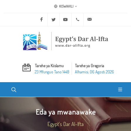
KISWAHILI
Facebook
Twitter
Youtube
+20 2 25970400
ask@dar-alifta.org
Tarehe ya Kiislamu
Tarehe ya Gregoria
23 Mfunguo Tano 1448
Alhamisi, 06 Agosti 2026
Eda ya mwanawake
Egypt's Dar Al-Ifta