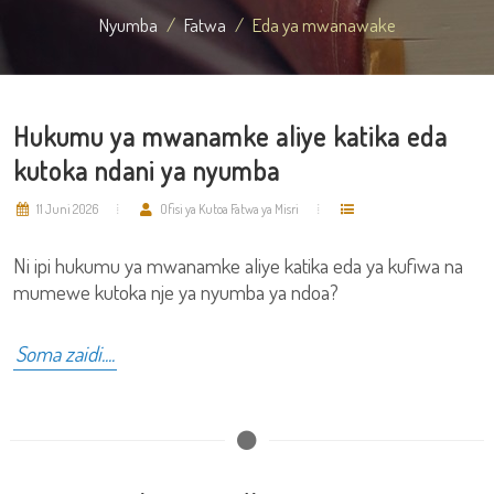
Nyumba
Fatwa
Eda ya mwanawake
Hukumu ya mwanamke aliye katika eda
kutoka ndani ya nyumba
11 Juni 2026
Ofisi ya Kutoa Fatwa ya Misri
Ni ipi hukumu ya mwanamke aliye katika eda ya kufiwa na
mumewe kutoka nje ya nyumba ya ndoa?
Soma zaidi....