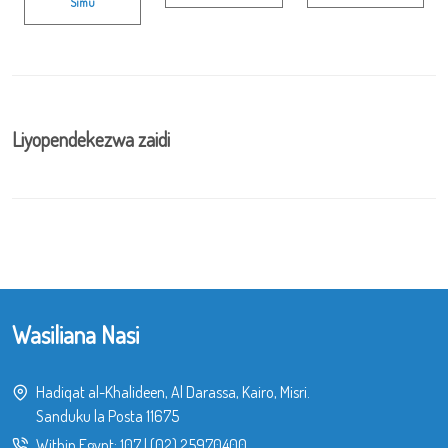
Simu
Liyopendekezwa zaidi
Wasiliana Nasi
Hadiqat al-Khalideen, Al Darassa, Kairo, Misri.
Sanduku la Posta 11675
Within Egypt:
107
|
(02) 25970400