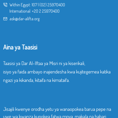
Within Egypt:
107
|
(02) 25970400
International:
+20 2 25970400
ask@dar-alifta.org
Aina ya Taasisi
Taasisi ya Dar Al-Iftaa ya Misri ni ya kiserikali,
isiyo ya faida ambayo inajiendesha kwa kujitegemea katika
ngazi ya kikanda, kitaifa na kimataifa.
Jisajili kwenye orodha yetu ya wanaopokea barua pepe na
uwe wa kwanza kupokea fatwa mpya, makala na habari