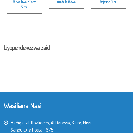
Fatwa kwa njia ya
Ombi la Fatwa
Rejesha Jibu
Simu
Liyopendekezwa zaidi
Wasiliana Nasi
Hadiqat al-Khalideen, Al Darassa, Kairo, Misri.
Sanduku la Posta 11675