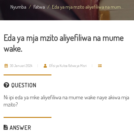
Nyumba
Fatwa
Eda ya mja mzito aliyefiliwa na mum...
Eda ya mja mzito aliyefiliwa na mume
wake.
30 Januari 2024
Ofisi ya Kutoa Fatwa ya Misri
QUESTION
Ni ipi eda ya mke aliyefiliwa na mume wake naye akiwa mja
mzito?
ANSWER