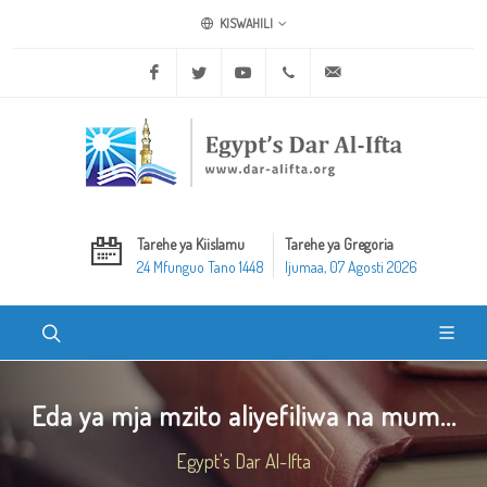
KISWAHILI
Facebook
Twitter
Youtube
+20 2 25970400
ask@dar-alifta.org
Tarehe ya Kiislamu
Tarehe ya Gregoria
24 Mfunguo Tano 1448
Ijumaa, 07 Agosti 2026
Eda ya mja mzito aliyefiliwa na mum...
Egypt's Dar Al-Ifta