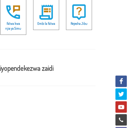
Fatwa kwa
Ombi la Fatwa
Rejesha Jibu
njia ya Simu
iyopendekezwa zaidi