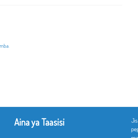
umba.
Aina ya Taasisi
Ji
pe
mak