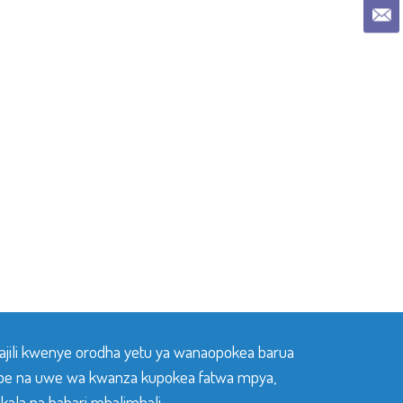
sajili kwenye orodha yetu ya wanaopokea barua
pe na uwe wa kwanza kupokea fatwa mpya,
ala na habari mbalimbali.