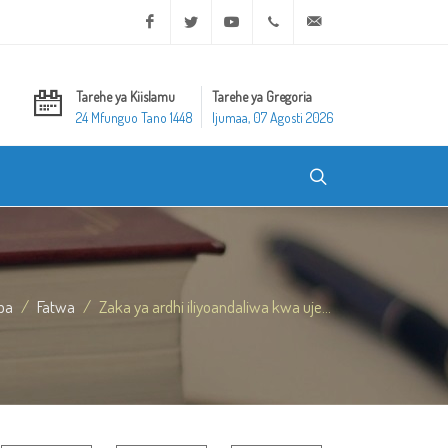
Facebook
Twitter
Youtube
+20 2 25970400
ask@dar-alifta.org
Tarehe ya Kiislamu
Tarehe ya Gregoria
24 Mfunguo Tano 1448
Ijumaa, 07 Agosti 2026
ba
Fatwa
Zaka ya ardhi iliyoandaliwa kwa uje...