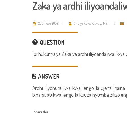
Zaka ya ardhi iliyoandali
28 Oktoba 2024
Ofisi ya Kutoa Fatwa ya Misri
QUESTION
Ipi hukumu ya Zaka ya ardhi iliyoandaliwa kwa u
ANSWER
Ardhi iliyonunuliwa kwa lengo la ujenzi hai
binafsi, au kwa lengo la kuuza nyumba zilizoje
Share this: