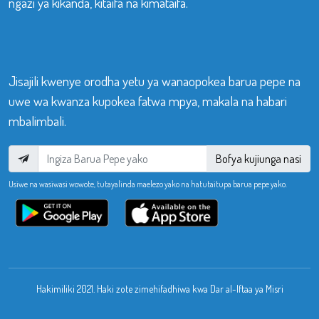
ngazi ya kikanda, kitaifa na kimataifa.
Jisajili kwenye orodha yetu ya wanaopokea barua pepe na
uwe wa kwanza kupokea fatwa mpya, makala na habari
mbalimbali.
Bofya kujiunga nasi
Usiwe na wasiwasi wowote, tutayalinda maelezo yako na hatutaitupa barua pepe yako.
Hakimiliki 2021. Haki zote zimehifadhiwa kwa Dar al-Iftaa ya Misri