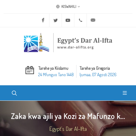
KISWAHILI
Facebook
Twitter
Youtube
+20 2 25970400
ask@dar-alifta.org
Tarehe ya Kiislamu
Tarehe ya Gregoria
24 Mfunguo Tano 1448
Ijumaa, 07 Agosti 2026
Zaka kwa ajili ya Kozi za Mafunzo k...
Egypt's Dar Al-Ifta