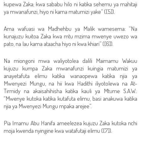
kupewa Zaka; kwa sababu hilo ni katika sehemu ya mahitaji
ya mwanafunzi, hiyo ni kama matumizi yake” ([5]).
Ama wafuasi wa Madhehbu ya Malik wamesema: “Na
kunajuzu kuitoa Zaka kwa mtu mzima mwenye uwezo wa
pato, na lau kama ataacha hiyo ni kwa khiari” ([6]).
Na miongoni mwa waliyotolea dalili Maimamu Wakuu
kujuzu kumpa Zaka mwanafunzi kuingia matumizi ya
anayetafuta elimu katika wanaopewa katika njia ya
Mwenyezi Mungu, na hii kwa Hadithi iliyotolewa na At-
Tirmidy na akaisahihisha katika kauli ya Mtume S.A.W.:
“Mwenye kutoka katika kutafuta elimu, basi anakuwa katika
njia ya Mwenyezi Mungu mpaka arejee”.
Pia Imamu Abu Hanifa ameelezea kujuzu Zaka kutoka nchi
moja kwenda nyingine kwa watafutaji elimu ([7]).