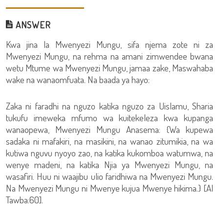
ANSWER
Kwa jina la Mwenyezi Mungu, sifa njema zote ni za
Mwenyezi Mungu, na rehma na amani zimwendee bwana
wetu Mtume wa Mwenyezi Mungu, jamaa zake, Maswahaba
wake na wanaomfuata. Na baada ya hayo:
Zaka ni faradhi na nguzo katika nguzo za Uislamu, Sharia
tukufu imeweka mfumo wa kuitekeleza kwa kupanga
wanaopewa, Mwenyezi Mungu Anasema: {Wa kupewa
sadaka ni mafakiri, na masikini, na wanao zitumikia, na wa
kutiwa nguvu nyoyo zao, na katika kukomboa watumwa, na
wenye madeni, na katika Njia ya Mwenyezi Mungu, na
wasafiri. Huu ni waajibu ulio faridhiwa na Mwenyezi Mungu.
Na Mwenyezi Mungu ni Mwenye kujua Mwenye hikima.} [Al
Tawba:60].