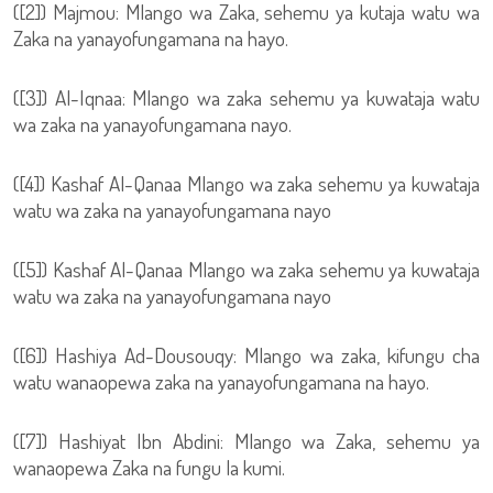
([2]) Majmou: Mlango wa Zaka, sehemu ya kutaja watu wa
Zaka na yanayofungamana na hayo.
([3]) Al-Iqnaa: Mlango wa zaka sehemu ya kuwataja watu
wa zaka na yanayofungamana nayo.
([4]) Kashaf Al-Qanaa Mlango wa zaka sehemu ya kuwataja
watu wa zaka na yanayofungamana nayo
([5]) Kashaf Al-Qanaa Mlango wa zaka sehemu ya kuwataja
watu wa zaka na yanayofungamana nayo
([6]) Hashiya Ad-Dousouqy: Mlango wa zaka, kifungu cha
watu wanaopewa zaka na yanayofungamana na hayo.
([7]) Hashiyat Ibn Abdini: Mlango wa Zaka, sehemu ya
wanaopewa Zaka na fungu la kumi.