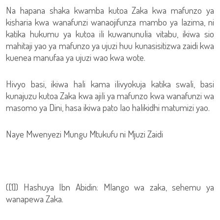
Na hapana shaka kwamba kutoa Zaka kwa mafunzo ya
kisharia kwa wanafunzi wanaojifunza mambo ya lazima, ni
katika hukumu ya kutoa ili kuwanunulia vitabu, ikiwa sio
mahitaji yao ya mafunzo ya ujuzi huu kunasisitizwa zaidi kwa
kuenea manufaa ya ujuzi wao kwa wote.
Hivyo basi, ikiwa hali kama ilivyokuja katika swali, basi
kunajuzu kutoa Zaka kwa ajili ya mafunzo kwa wanafunzi wa
masomo ya Dini, hasa ikiwa pato lao halikidhi matumizi yao.
Naye Mwenyezi Mungu Mtukufu ni Mjuzi Zaidi
([1]) Hashuya Ibn Abidin: Mlango wa zaka, sehemu ya
wanapewa Zaka.