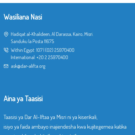
Wasiliana Nasi
Hadiqat al-Khalideen, Al Darassa, Kairo, Misri.
Sanduku la Posta 11675
Within Egypt:
107
|
(02) 25970400
International:
+20 2 25970400
ask@dar-alifta.org
Aina ya Taasisi
Taasisi ya Dar Al-Iftaa ya Misri ni ya kiserikali,
isiyo ya faida ambayo inajiendesha kwa kujitegemea katika