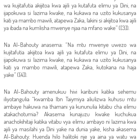
wa kujitafutia akijitoa kwa ajili ya kutafuta elimu ya Dini, na
ijapokuwa si lazima kwake, na kukawa na uzito kukusanya
kati ya mambo mawili, atapewa Zaka, lakini si akijitoa kwa ajili
ya ibada na kumlisha mwenye njaa na mfano wake” ([3]).
Na Al-Bahouty anasema: “Na mtu mwenye uwezo wa
kujitafutia akijitoa kwa ajili ya kutafuta elimu ya Dini, na
ijapokuwa si lazima kwake, na kukawa na uzito kukusanya
kati ya mambo mawili, atapewa Zaka, kutokana na haja
yake” ([4]).
Na Al-Bahouty amenukuu hivi karibuni katika sehemu
iliyotangulia “kwamba Ibn Taiymiya aliulizwa kuhusu mtu
ambaye hakuwa na thamani ya kununulia kitabu cha elimu
atakachotumia? Akasema kunajuzu kwake kuchukua
anachokihitaji katika vitabu vya elimu ambayo ni lazima kwa
ajili ya masilahi ya Dini yake na dunia yake, kisha akasema
Al-Bahouty: Huenda hilo halitoki nje ya aina ya watu wa