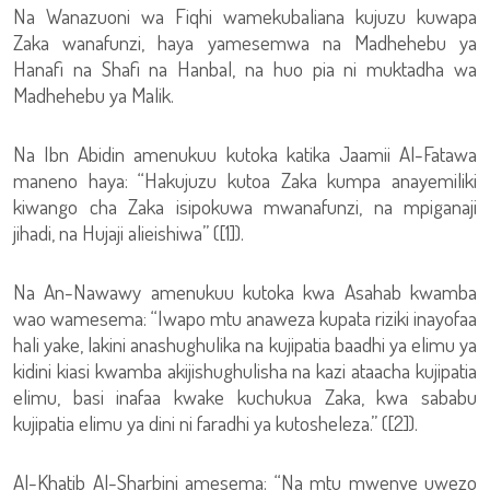
Na Wanazuoni wa Fiqhi wamekubaliana kujuzu kuwapa
Zaka wanafunzi, haya yamesemwa na Madhehebu ya
Hanafi na Shafi na Hanbal, na huo pia ni muktadha wa
Madhehebu ya Malik.
Na Ibn Abidin amenukuu kutoka katika Jaamii Al-Fatawa
maneno haya: “Hakujuzu kutoa Zaka kumpa anayemiliki
kiwango cha Zaka isipokuwa mwanafunzi, na mpiganaji
jihadi, na Hujaji alieishiwa” ([1]).
Na An-Nawawy amenukuu kutoka kwa Asahab kwamba
wao wamesema: “Iwapo mtu anaweza kupata riziki inayofaa
hali yake, lakini anashughulika na kujipatia baadhi ya elimu ya
kidini kiasi kwamba akijishughulisha na kazi ataacha kujipatia
elimu, basi inafaa kwake kuchukua Zaka, kwa sababu
kujipatia elimu ya dini ni faradhi ya kutosheleza.” ([2]).
Al-Khatib Al-Sharbini amesema: “Na mtu mwenye uwezo