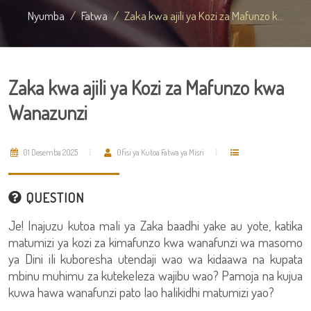
Nyumba
Fatwa
Zaka kwa ajili ya Kozi za Mafunzo k...
Zaka kwa ajili ya Kozi za Mafunzo kwa
Wanazunzi
01 Desemba 2025
Ofisi ya Kutoa Fatwa ya Misri
QUESTION
Je! Inajuzu kutoa mali ya Zaka baadhi yake au yote, katika
matumizi ya kozi za kimafunzo kwa wanafunzi wa masomo
ya Dini ili kuboresha utendaji wao wa kidaawa na kupata
mbinu muhimu za kutekeleza wajibu wao? Pamoja na kujua
kuwa hawa wanafunzi pato lao halikidhi matumizi yao?