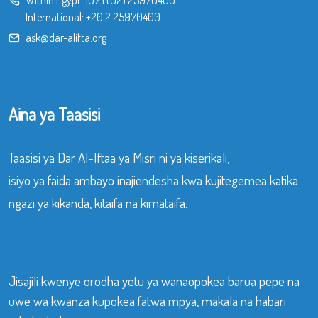
International:
+20 2 25970400
ask@dar-alifta.org
Aina ya Taasisi
Taasisi ya Dar Al-Iftaa ya Misri ni ya kiserikali,
isiyo ya faida ambayo inajiendesha kwa kujitegemea katika
ngazi ya kikanda, kitaifa na kimataifa.
Jisajili kwenye orodha yetu ya wanaopokea barua pepe na
uwe wa kwanza kupokea fatwa mpya, makala na habari