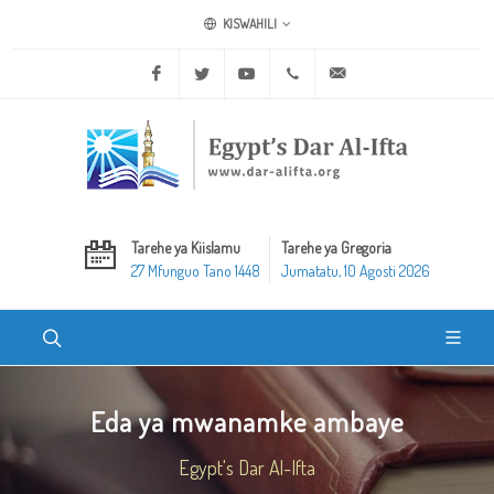
KISWAHILI
Facebook
Twitter
Youtube
+20 2 25970400
ask@dar-alifta.org
Tarehe ya Kiislamu
Tarehe ya Gregoria
27 Mfunguo Tano 1448
Jumatatu, 10 Agosti 2026
Eda ya mwanamke ambaye
Egypt's Dar Al-Ifta