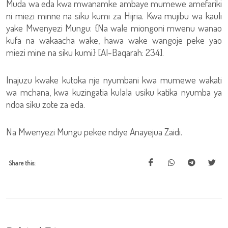
Muda wa eda kwa mwanamke ambaye mumewe amefariki
ni miezi minne na siku kumi za Hijria. Kwa mujibu wa kauli
yake Mwenyezi Mungu: {Na wale miongoni mwenu wanao
kufa na wakaacha wake, hawa wake wangoje peke yao
miezi mine na siku kumi} [Al-Baqarah: 234].
Inajuzu kwake kutoka nje nyumbani kwa mumewe wakati
wa mchana, kwa kuzingatia kulala usiku katika nyumba ya
ndoa siku zote za eda.
Na Mwenyezi Mungu pekee ndiye Anayejua Zaidi.
Share this: