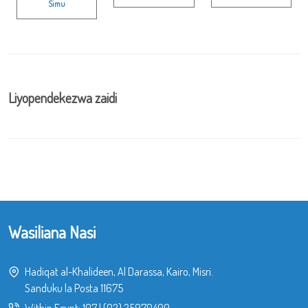
Simu
Liyopendekezwa zaidi
Wasiliana Nasi
Hadiqat al-Khalideen, Al Darassa, Kairo, Misri.
Sanduku la Posta 11675
Within Egypt:
107
|
(02) 25970400