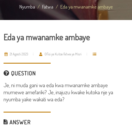
Nyumba
Fatwa
Eda ya mwanamke ambaye
Eda ya mwanamke ambaye
21 Agosti 2023
Ofisi ya Kutoa Fatwa ya Misri
QUESTION
Je, ni muda gani wa eda kwa mwanamke ambaye
mumewe amefariki? Je, inajuzu kwake kutoka nje ya
nyumba yake wakati wa eda?
ANSWER