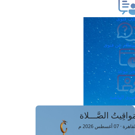
ب فتوى
تعلام عن فتوى
ز موعد
فتوى الهاتفية
َواقِيتُ الصَّـــلاة
اهرة · 07 أغسطس 2026 م