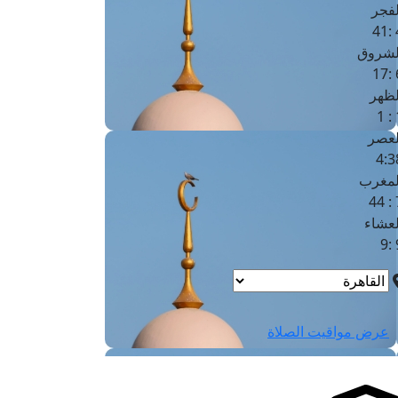
لفجر
4
لشروق
6
لظهر
1
لعصر
4:3
لمغرب
7 
لعشاء
9
عرض مواقيت الصلاة