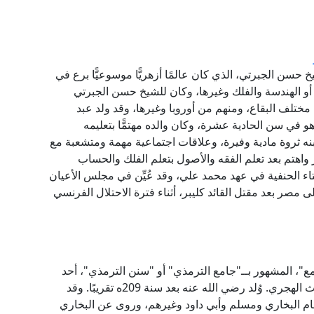
خ حسن الجبرتي، الذي كان عالمًا أزهريًّا موسوعيًّا برع في
أو الهندسة والفلك وغيرها، وكان للشيخ حسن الجبرتي
 مختلف البقاع، ومنهم من أوروبا وغيرها، وقد ولد عبد
 1754م، حفظ القرآن وهو في سن الحادية عشرة، وكان والده مهتمًّا بتعليمه
بنه ثروة مادية وفيرة، وعلاقات اجتماعية مهمة ومتشعبة مع
هر واهتم بعد تعلم الفقه والأصول بتعلم الفلك والحساب
إفتاء الحنفية في عهد محمد علي، وقد عُيِّن في مجلس الأعيان
ى مصر بعد مقتل القائد كليبر، أثناء فترة الاحتلال الفرنسي
مع"، المشهور بــ"جامع الترمذي" أو "سنن الترمذي"، أحد
الكتب الستة التي تلقتها الأمة بالقبول منذ القرن الثالث الهجري. وُلد رضي الله عنه بعد سنة 209ه تقريبًا. وقد
إمام البخاري ومسلم وأبي داود وغيرهم، وروى عن البخاري