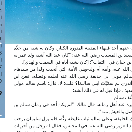
ا
 :41
ا
 :17
ا
 : 1
ا
هم أحد فقهاء المدينة المنورة الكبار، وكان به شبه من جدِّه
8
يد بن المسيب رضي الله عنه: "كان عبد الله أشبه ولد عمر به
ا
ابن حبان في "الثقات": [كان يشبه أباه في السمت والهدي].
: 44
له عنه، وأمه أم ولد-وهي الأمة التي أنجبت ولدا من سيدها-،
ا
ل سالم مولى أبي حذيفة رضي الله عنه لعلمه وفضله، فعن ابن
 :9
ري لم سمَّيْتُ ابني سالـمًا؟ قلت: لا، قال: باسم سالم مولى
ديدًا، فإذا قيل له في ذلك أنشد:
أنف سالم
ة عند أهل زمانه، قال مالك: "لم يكن أحد في زمان سالم بن
ضل والعيش منه".
الخليفة، وعلى سالم ثياب غليظة رثَّة، فلم يزل سليمان يرحب
د العزيز رضي الله عنه في المجلس، فقال له رجل من أخريات