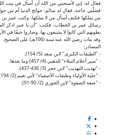
فقال له: إني لأستحيي من الله أن أسأل في بيت الل
فسَلْنِي حاجة، فقال له سالم: حوائج الدنيا أم من حو
من يملكها فكيف أسأل من لا يملكها، وكتب عمر بن ع
رسائل عمر بن الخطاب، فكتب: "أن يا عمر اذكر الملوك 
بطونهم التي كانوا لا يشبعون بها، وصاروا جيفًا في الأ
وقد مات رضي الله عنه سنة (106هـ) على الصحيح.
المصادر:
- "الطبقات الكبرى" لابن سعد (5/ 154).
- "سير أعلام النبلاء" للذهبي (4/ 457) وما بعدها.
- "تهذيب التهذيب" لابن حجر (3/ 436-437).
- "حلية الأولياء وطبقات الأصفياء" لأبي نعيم (2/ 194).
- "صفة الصفوة" لابن الجوزي (2/ 90-91).