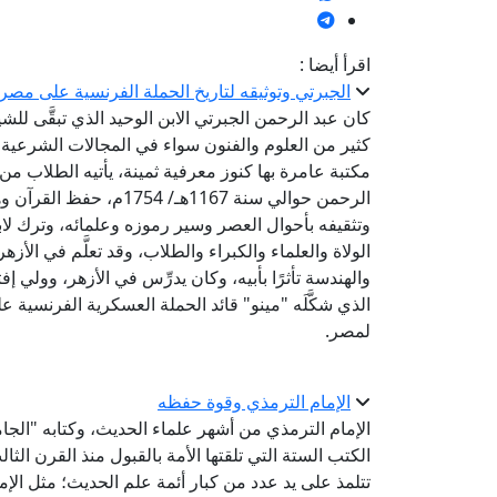
اقرأ أيضا :
الجبرتي وتوثيقه لتاريخ الحملة الفرنسية على مصر
كان عبد الرحمن الجبرتي الابن الوحيد الذي تبقَّى للشي
كثير من العلوم والفنون سواء في المجالات الشرعية 
مكتبة عامرة بها كنوز معرفية ثمينة، يأتيه الطلاب من
الرحمن حوالي سنة 1167هـ/
وتثقيفه بأحوال العصر وسير رموزه وعلمائه، وترك لا
الولاة والعلماء والكبراء والطلاب، وقد تعلَّم في الأز
والهندسة تأثرًا بأبيه، وكان يدرِّس في الأزهر، وولي 
الذي شكَّلَه "مينو" قائد الحملة العسكرية الفرنسية عل
لمصر.
الإمام الترمذي وقوة حفظه
الإمام الترمذي من أشهر علماء الحديث، وكتابه "الجا
تتلمذ على يد عدد من كبار أئمة علم الحديث؛ مثل ال