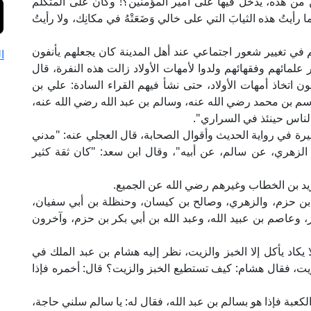
ن من هذه، يدخل فيها على أمير المؤمنين؟! وكان على المتكلم
ا رأيتُ هذه الثيابَ التي على خالي وَضَعَتْهُ في مكانِك، ولا رأيتُ
 في تغيير شعور اجتماعي عند أهل المدينة كان يجعلهم يأنفون
ا
 علمائهم وفقهائهم ولدوا لأمهات الأولاد زالت هذه النفرة، قال
ن اتخاذ أمهات الأولاد، حتى نشأ فيهم القراء السادة: علي بن
م بن محمد رضي الله عنه، وسالم بن عبد الله رضي الله عنه،
الناس حينئذ في السراري".
يرة في رواية الحديث وأقوال الصحابة، قال العجلي عنه: "مدني
: الزهري، عن سالم، عن أبيه"، وقال ابن سعد: "كان ثقة كثير
زيد بن الخطاب وغيرهم رضي الله عن الجميع.
و بن حزم، والزهري، وصالح بن كيسان، وحنظلة بن أبي سفيان،
، وعاصم بن عبيد الله، وعبد الله بن أبي بكر بن حزم، وآخرون
 يكاد يأكل إلا الخبز والزيت، نظر إليه هشام بن عبد الملك في
لزيت، فقال هشام: كيف تستطيع الخبز والزيت؟ قال: أخمره فإذا
عبة فإذا هو بسالم بن عبد الله، فقال له: يا سالم سلني حاجة،