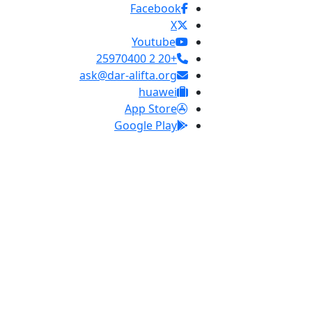
Facebook
X
Youtube
+20 2 25970400
ask@dar-alifta.org
huawei
App Store
Google Play