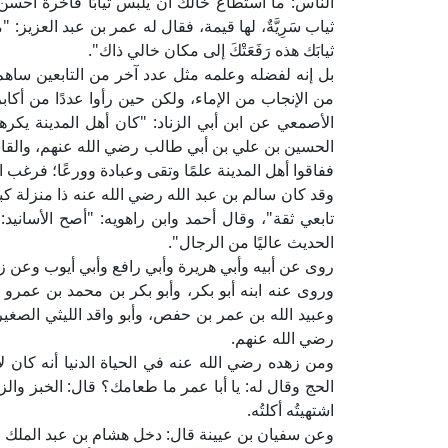
الناس: ما استطاع خالُك أن يلبس ثيابًا فاخرة أحس
ثياب سَرِيَّةٌ، لها قيمة، فقال له عمر بن عبد العزيز: "م
ثيابَك هذه رَفَعَتْكَ إلى مكان خالي ذاك".
بل إنه لفضله وعلمه مثل عدد آخر من التابعين ساهم
من الإنجاب من الإماء، ولكن حين رأوا عددًا من أكابر
الأصمعي عن ابن أبي الزناد: "كان أهل المدينة يكرهو
الحسين بن علي بن أبي طالب رضي الله عنهم، والقاس
ففاقوا أهل المدينة علمًا وتقى وعبادة وورعًا؛ فرغب 
وقد كان سالم بن عبد الله رضي الله عنه ذا منزلة كب
تابعي ثقة"، وقال أحمد وابن راهويه: "أصح الأسانيد
الحديث عاليًا من الرجال".
روى عن أبيه وأبي هريرة وأبي رافع وأبي أيوب وعن 
وروى عنه ابنه أبو بكر، وأبو بكر بن محمد بن عمر
وعبيد الله بن عمر بن حفص، وأبو واقد الليثي الصغير
رضي الله عنهم.
ومن زهده رضي الله عنه في الحياة الدنيا أنه كان لا
الحج وقال له: يا أبا عمر ما طعامك؟ قال: الخبز وا
اشتهيتُه أكلتُه.
وعن سفيان بن عيينة قال: دخل هشام بن عبد الملك الك