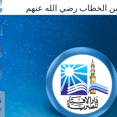
 بن الخطاب رضي الله عنهم
طل
اس
حج
ال
م
الق