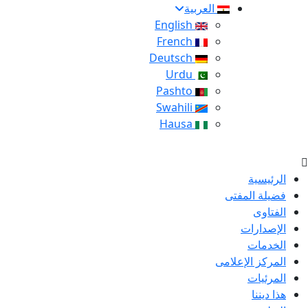
العربية
English
French
Deutsch
Urdu
Pashto
Swahili
Hausa
الرئيسية
فضيلة المفتى
الفتاوى
الإصدارات
الخدمات
المركز الإعلامى
المرئيات
هذا ديننا