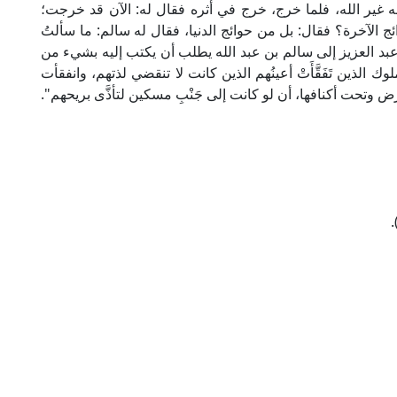
ه غير الله، فلما خرج، خرج في أثره فقال له: الآن قد خرجت؛
ائج الآخرة؟ فقال: بل من حوائج الدنيا، فقال له سالم: ما سألتُ
بد العزيز إلى سالم بن عبد الله يطلب أن يكتب إليه بشيء من
الذين تَفَقَّأَتْ أعينُهم الذين كانت لا تنقضي لذتهم، وانفقأت
رض وتحت أكنافها، أن لو كانت إلى جَنْبِ مسكين لتأذَّى بريحهم".