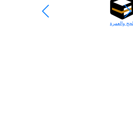
لحج والعمرة
رمضان