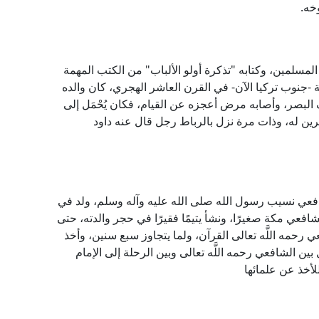
خه.
لمسلمين، وكتابه "تذكرة أولو الألباب" من الكتب المهمة
 -جنوب تركيا الآن- في القرن العاشر الهجري، كان والده
ف البصر، وأصابه مرض أعجزه عن القيام، فكان يُحْمَل إلى
ئرين له، وذات مرة نزل بالرباط رجل قال عنه داود
لشافعي نسيب رسول الله صلى الله عليه وآله وسلم، ولد في
، ومات بمصر في سنة 204ه. قَدِم الشافعي مكة صغيرًا، ونشأ يتيمًا فقيرًا في حجر والدته، حتى
 رحمه اللَّه تعالى القرآن، ولما يتجاوز سبع سنين، وأخذ
ن الشافعي رحمه اللَّه تعالى وبين الرحلة إلى الإمام
لأخذ عن علمائها