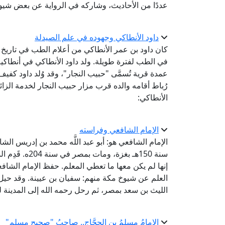
عددًا من الأحاديث، وشاركه في الرواية عن بعض شيو
داود الأنطاكي وجهوده في علم الصيدلة
كان داود بن عمر الأنطاكي من أعلام الطب في تاريخ ا
في الطب لفترة طويلة. ولد داود الأنطاكي في أنطاكية
عمدة قرية تُسمَّى "حبيب النجار"، وقد وُلد داود كفي
رُباط أقامه والده قرب مزار حبيب النجار لخدمة الزا
الأنطاكي:
الإمام الشافعي وفراسته
الإمام الشافعي هو: أبو عبد اللَّه محمد بن إدريس ا
سنة 150هـ بغزة
إنها لم يكن معها ما تعطي المعلم. حفظ الإمام الشافعي
العلم عن شيوخ مكة منهم: سفيان بن عيينة. وقد حيل بي
الليث بن سعد بمصر، ثم رحل رحمه الله إلى المدينة ل
الإمامُ مسلمُ بن الحجَّاجِ.. صاحبُ "صحيحِ مسلِم"