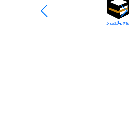
لحج والعمرة
رمضان