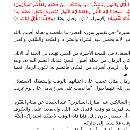
لَّيْلَ وَالنَّهَارَ لِتَسْكُنُوا فِيهِ وَلِتَبْتَغُوا مِنْ فَضْلِهِ وَلَعَلَّكُمْ تَشْكُرُونَ﴾
َتَيْنِ فَمَحَوْنَا آيَةَ اللَّيْلِ وَجَعَلْنَا آيَةَ النَّهَارِ مُبْصِرَةً لِتَبْتَغُوا فَضْلًا مِنْ
ْنَاهُ تَفْصِيلًا﴾
[الإسراء: 12] ، وقال أيضًا:
﴿وَجَعَلْنَا اللَّيْلَ لِبَاسًا ۞
تفسيره" -في تفسير سورة العصر- ما ملخصه ومعناه: أقسم بالله
 لأنه يحصل فيه السَّراء والضَّراء، والصِّحة والسِّقم، والغنى
عادة في اللمحة الأخيرة من العمر، بَقِيت في الجنة أبد الآباد،
كان الزمان من جملة أصول النعم؛ فلذلك أقسم الله به، ونبه
ان! وأن الزمان أشرف من المكان فأقسم به؛ لكون الزمان نعمة
هـ.
ان مثال عجيب على اعتنائهم بالوقت واستغلاله الاستغلال
ضي الله عنهما يقول: "ما ندمت على شيءٍ ندمي على يوم غربت
لسالكين على منازل السائرين" عند الحديث عن مقام الغَيْرةِ:
ند المريد: هو وقت الإقبال على الله، والجمعية عليه، والعكوف
ن ينقضي بدون ذلك، فإذا فاته الوقت لا يمكنه استدراكه الْبَتَّةَ؛
وقت فلا سبيل إلى تداركه.
من أعماله وأقواله وأحواله وأوقاته وأنفاسه لغير ربه".