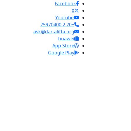
Facebook
X
Youtube
+20 2 25970400
ask@dar-alifta.org
huawei
App Store
Google Play