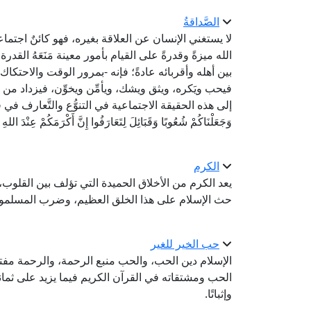
الصَّداقةُ
لا يستغني الإنسان عن العلاقة بغيره، فهو كائنٌ اجتماع
الله ميزةً وقدرةً على القيام بأمور معينة مَنَعَهُ القد
بين أهله وأقربائه عادةً؛ فإنه -بمرور الوقت والاحتكاك با
فيحب ويَكره، ويثق ويشك، ويأمِّن ويخوِّن، فيزداد من البعض
إلى هذه الحقيقة الاجتماعية في التنوُّع والتَّعارف في قوله تعالى: ﴿ي
وَجَعَلْنَاكُمْ شُعُوبًا وَقَبَائِلَ لِتَعَارَفُوا إِنَّ أَكْرَمَكُمْ عِنْدَ الله
الكرم
يعد الكرم من الأخلاق الحميدة التي تؤلف بين القلوب،
حث الإسلام على هذا الخلق العظيم، وضرب المسلمون 
حب الخير للغير
الإسلام دين الحب، والحب منبع الرحمة، والرحمة مفت
الحب ومشتقاته في القرآن الكريم فيما يزيد على ثماني
وإثباتًا.