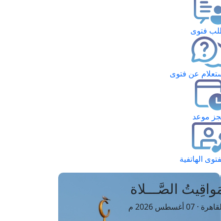
ب فتوى
تعلام عن فتوى
ز موعد
فتوى الهاتفية
َواقِيتُ الصَّـــلاة
اهرة · 07 أغسطس 2026 م