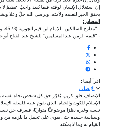
إن استغلال الإنسان لوقته فيما يُفيد واجبٌ عظيمٌ لا 
يحقق الخير لنفسه ولأمته، ويرضي الله جلَّ وعلا ويشكر
المصادر:
- "مدارج السالكين" للإمام ابن قيم الجوزية (3/ 45، وما بعدها).
- "قيمة الزمن عند المسلمين" للشيخ عبد الفتاح أبو غد
اقرأ أيضا :
الإنصاف
الإنصاف خلق كريم، يُقرِّر حق كل شخص تجاه نفسه و
الإسلام للكون والحياة، الذي تقوم عليه فلسفة الإسلا
نفسه وغيره نظرًا موضوعيًّا متوازنًا، فيعرف حق نفسه
وسياسة جسده حتى يقوى على تحمل ما يلزمه من واجب
القيام به وما لا يمكنه