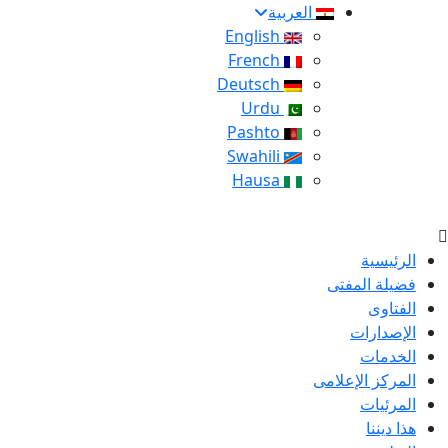
العربية
English
French
Deutsch
Urdu
Pashto
Swahili
Hausa
الرئيسية
فضيلة المفتى
الفتاوى
الإصدارات
الخدمات
المركز الإعلامى
المرئيات
هذا ديننا