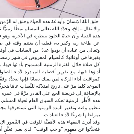
خلقَ اللهُ الإنسانَ وأودعَهُ هذه الحياةَ وخلق له الزَّمن
والانتقال... إلخ، وحدَّد الله تعالى للمسلم نمطًا زمنيًّ
هذه الدنيا، وأن حياةَ الخلودِ تنتظره في الآخرة، وهو 
عن طاعة ربه وكفر به، فعليه أن يغتنم وقته في طاعة 
وتعالى من عباده أن يؤدوا عددًا من العبادات في أوق
بغيرها في أوقاتها؛ كالصيام المفروض في شهر رمضان، 
كل صلاة خلال الفترة الزمنية المسموح بأدائها فيها، 
أداؤها فيها، مع تقرير أفضلية المبادرة لأداء ا
كمواقيت أداء الزكاة لمن يملك نصابًا فإنها تتحدَّد 
الموعد كلما مرَّ على تاريخ امتلاكه للنِّصاب عامًا ه
بالإضافة إلى فريضة الحج على القادر مرَّةً في عمره ف
هذه الأُطُر الزمنية تحكم السياق العام لحياة المسلم
تنظيم وقته وتقدير المدد الزمنية التي تستغرقها مجا
بمراعاتها شرعًا لأداء العبادات.
وقد أدرك الفقهاء هذه الأهميَّة للوقت في التَّصور الإ
فتحدَّثوا عن مفهوم "واجب الوقت" الذي يعني تعيُّن أ