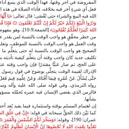
المفروضة في آخر وقتها، فهذا الوقت الذي يسع أداء الصل
فعل أي شيءٍ آخر فيه بخلافه، فأداء الصلاة في هذه ا
الله فيه البيع والشراء حتى تُقْضَى؛ قال تعالى:
﴿يَا أَيُّه
وَذَرُوا الْبَيْعَ ذَلِكُمْ خَيْرٌ لَكُمْ إِنْ كُنْتُمْ تَعْلَمُونَ ۞ فَإِذَ
اللهَ كَثِيرًا لَعَلَّكُمْ تُفْلِحُونَ﴾
[الجمعة:9-10]،
من خطر محقَّقٍ هو واجب الوقت بالنسبة لمن يقدر ع
وقت العمل هو واجب الوقت بالنسبة للموظف، وتعلم 
الصحيح هو واجب الوقت بالنسبة له حتى يتعلَّم ما يُم
تكليف جديد كان واجب وقته أن يتعلَّم كيفية تأديته 
على الحج، ثم صار غنيًّا مقتدرًا فإن واجب وقته عند
الإدراك لقيمة الوقت يتجلَّى بوضوح في قول رسول الله صلى ا
حَتَّى يُسْأَلَ عَنْ عُمُرِهِ فِيمَا أَفْنَاهُ، وَعَنْ عِلْمِهِ فِيمَ فَعَلَ،
رواه الترمذي، وفي قوله صلى الله عليه وآله وسلم: «نِعْمَتَان
فالزمن الذي يقضي الإنسان فيه عمره يُحمِّله مسؤولية
بشأنها.
إن اهتمام المسلم بوقته واستثماره فيما يفيد يُعد أح
كما بَيَّنَ ذلك الحقُّ سبحانه في قوله:
﴿إِنَّ فِي خَلْقِ السَّم
عمران: 190]، وقوله:
﴿وَسَخَّرَ لَكُمُ الشَّمْسَ وَالْقَمَرَ دَائِبَ
تَعُدُّوا نِعْمَتَ اللهِ لَا تُحْصُوهَا إِنَّ الْإِنْسَانَ لَظَلُومٌ كَفَّارٌ﴾