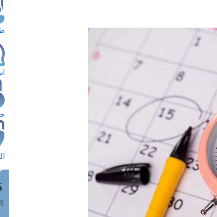
طل
اس
حج
ال
م
الق