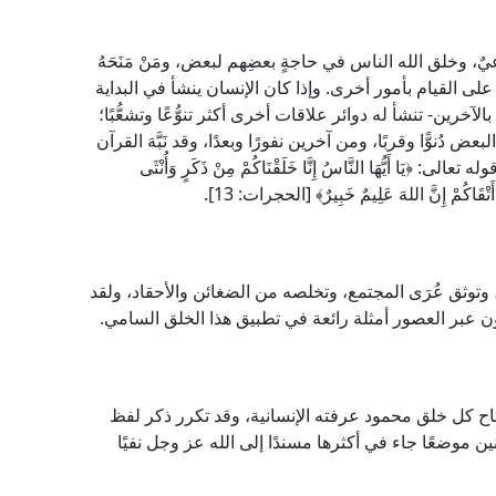
يٌ، وخلق الله الناس في حاجةٍ بعضِهم لبعض، ومَنْ مَنَحَهُ
رة على القيام بأمور أخرى. وإذا كان الإنسان ينشأ في البداية
لآخرين- تنشأ له دوائر علاقات أخرى أكثر تنوُّعًا وتشعُّبًا؛
 دُنوًّا وقربًا، ومن آخرين نفورًا وبعدًا، وقد نَبَّهَ القرآن
َا أَيُّهَا النَّاسُ إِنَّا خَلَقْنَاكُمْ مِنْ ذَكَرٍ وَأُنْثَى
ِ أَتْقَاكُمْ إِنَّ اللهَ عَلِيمٌ خَبِيرٌ﴾ [الحجرات: 13].
 وتوثق عُرَى المجتمع، وتخلصه من الضغائن والأحقاد، ولقد
عبر العصور أمثلة رائعة في تطبيق هذا الخلق السامي.
اح كل خلق محمود عرفته الإنسانية، وقد تكرر ذكر لفظ
ن موضعًا جاء في أكثرها مسندًا إلى الله عز وجل نفيًا