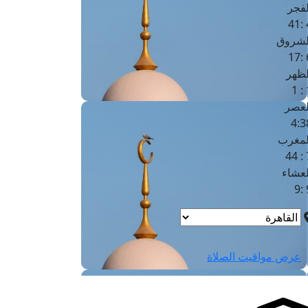
لفجر
4
لشروق
6
لظهر
1
لعصر
4:3
لمغرب
7 
لعشاء
9
عرض مواقيت الصلاة