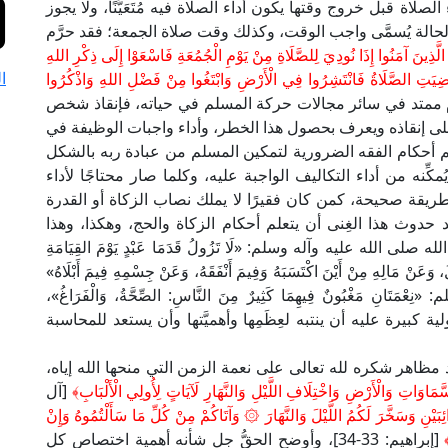
اة قبل خروج وقتها يكون أداء الصلاة فيه مُتَعَيَّنًا، ولا يجوز
لحالة يُسمَّى واجب الوقت، وكذلك وقت صلاة الجمعة؛ فقد حرَّم
َا الَّذِينَ آمَنُوا إِذَا نُودِيَ لِلصَّلَاةِ مِنْ يَوْمِ الْجُمُعَةِ فَاسْعَوْا إِلَى ذِكْرِ اللهِ
ا
ا قُضِيَتِ الصَّلَاةُ فَانْتَشِرُوا فِي الْأَرْضِ وَابْتَغُوا مِنْ فَضْلِ اللهِ وَاذْكُرُوا
 وهو مفهوم ممتد في سائر مجالات حركة المسلم في حياته، فإنقاذ شخص
لى إنقاذه ويعرف بحصول هذا الخطر، وأداء واجبات الوظيفة في
أحكام الفقه الضرورية لتمكين المسلم من عبادة ربه بالشكل
كِّنه من أداء التكاليف الواجبة عليه، وكلما صار محتاجًا لأداء
بطريقة صحيحة، كمن كان فقيرًا لا يملك نصاب الزكاة أو القدرة
 حدوث هذا الغِنى أن يتعلم أحكام الزكاة والحج، وهكذا، وهذا
لله عليه وآله وسلم: «لَا تَزُولُ قَدَمَا عَبْدٍ يَوْمَ القِيَامَةِ
 وَعَنْ مَالِهِ مِنْ أَيْنَ اكْتَسَبَهُ وَفِيمَ أَنْفَقَهُ، وَعَنْ جِسْمِهِ فِيمَ أَبْلَاهُ»
ِ مَغْبُونٌ فِيهِمَا كَثِيرٌ مِنَ النَّاسِ: الصِّحَّةُ، وَالْفَرَاغُ»،
 كبيرة عليه أن ينتبه لعِظَمِها وأهميَّتها وأن يستعد للمحاسبة
د مظاهر شكره لله تعالى على نعمة الزمن التي منحها الله إياه،
َاوَاتِ وَالْأَرْضِ وَاخْتِلَافِ اللَّيْلِ وَالنَّهَارِ لَآيَاتٍ لِأُولِي الْأَلْبَابِ﴾
[آل
يْنِ وَسَخَّرَ لَكُمُ اللَّيْلَ وَالنَّهَارَ ۞ وَآتَاكُمْ مِنْ كُلِّ مَا سَأَلْتُمُوهُ وَإِنْ
[إبراهيم: 33-34]، وأوضح الحقُّ جل شأنه أهمية اختصاص كل