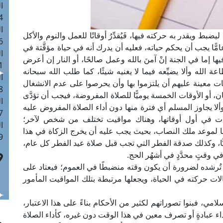
ا
 :41
ا
َ ليضبط ويقدر به حركته فيها، فَيُقدِّرُ أوقاتًا للعمل والنوم والأكل
 :17
ا عامًّا يجب أن يحكم حياته، فعليه أن يدرك أنه في حياة مؤقَّتة في
ا
فيها إما في الجنة إنْ آمنَ بالله وعمل صالحًا، أو النار إن أعرض
 : 1
الله وألا يضيِّعه فيما لا يغنيه شيئًا، كما طلب الله سبحانه
ا
ات معينة عليهم أن يلتزموا بها وأن يحرصوا على عدم الانشغال
8
أو الأوقات الخمسة يوميًّا للصلاة المفروضة، فيجب أن تؤدَّى
ا
وألا يجاوز المسلم أي فترة منها دون أداء الصلاة المفروض عليه
: 44
لصلوات في أول أوقاتها، وهناك مواقيت تختلف من شخص لآخر؛
ا
وفقًا لموعد ملك النصاب، بحيث يجب عليه أن يخرج الزكاة في هذا
 :9
جريًّا، وكذلك صدقة الفطر التي تجب قبل صلاة عيد الفطر كل عام،
ي وقتٍ محدَّدٍ في أشهُر الحج.
، تُرشده لضرورة أن يكون وقته منضبطًا في العموم؛ فيعتاد على
لات حركته في الحياة، ويجعلها مرتبطة بتلك المواقيت المأمور
سلامي، فبنوا تصوراتهم لكثير من الأحكام بناءً على هذا الاعتبار،
داء عبادةٍ أو تصرف معين في هذا الوقت دون غيره، كأداء الصلاة