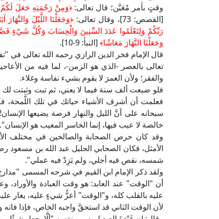
وقتٍ بأمر مُعَيَّن؛ قال تعالى:
﴿وَمِنْ رَحْمَتِهِ جَعَلَ لَكُمُ ال
[القصص: 73]، وقال تعالى:
﴿وَجَعَلْنَا اللَّيْلَ وَالنَّهَارَ آي
رَبِّكُمْ وَلِتَعْلَمُوا عَدَدَ السِّنِينَ وَالْحِسَابَ وَكُلَّ شَيْءٍ فَصَّل
وَجَعَلْنَا النَّهَارَ مَعَاشًا﴾
[النبأ: 9-10].
قال الإمام فخر الدين الرازي رحمه الله تعالى في "
تعالى بالعصر -الذي هو الزمن-، لما فيه من الأعاجيب،
والفقر؛ ولأن العمرَ لا يقوم بشيء نفاسة وغلاء.
فلو ضيعت ألف سنة فيما لا يعني، ثم تبت وثبتت لك الس
فعلمت أن أشرف الأشياء حياتك في تلك اللَّمحة، ف
سبحانه على أنَّ الليل والنهار فرصة يضيعها الإنس
خالصة لا عيب فيها، إنما الخاسر المعيب هو الإنسان". ا
وقد كان حرص الصحابة والصالحين في مختلف الأزم
الأمثل، فكان الصحابي الجليل عبد الله بن مسعود ر
شمسه، نقص فيه أجلي، ولم يَزِدْ فيه عملي".
ولقد ذكر الإمام ابن القيم في شرحه المسمى "مدارج ا
أن "الوقت" عند العابد: هو وقت العبادة والأوراد، وع
عليه بالقلب كله، و"الوقت" أعزُّ شيءٍ عليه، يغار عليه أ
لأن الوقت الثاني قد استحقَّ واجبه الخاص، فإذا فاته 
وقال: إن غَيْرَةَ العبد لربه من نفسه "ألَّا يجعل شيئًا 