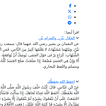
اقرأ أيضا :
الحلال بيِّن.. والحرام بيِّن
عن النعمان بن بشير رضي الله عنهما قال: سمعت رسول الل
بَيِّنٌ، وَبَيْنَهُمَا مُشَبَّهَاتٌ لا يَعْلَمُهَا كَثِيرٌ مِنَ النَّاسِ، فَمَنِ 
الشُّبُهَاتِ: كَرَاعٍ يَرْعَى حَوْلَ الحِمَى، يُوشِكُ أَنْ يُوَاقِعَهُ، أَل
أَلا وَإِنَّ فِي الجَسَدِ مُضْغَةً: إِذَا صَلَحَتْ صَلَحَ الجَسَدُ كُلُّ
ومسلم واللفظ للبخاري.
احفظ الله يحفظْك
عَنْ ابْنِ عَبَّاسٍ، قَالَ: كُنْتُ خَلْفَ رَسُولِ اللَّهِ صَلَّى اللَّهُ عَلَ
اللَّهَ يَحْفَظْكَ، احْفَظِ اللَّهَ تَجِدْهُ تُجَاهَكَ، إِذَا سَأَلْتَ فَاسْأَلِ ال
اجْتَمَعَتْ عَلَى أَنْ يَنْفَعُوكَ بِشَيْءٍ لَمْ يَنْفَعُوكَ إِلَّا بِشَيْءٍ قَ
يَضُرُّوكَ إِلَّا بِشَيْءٍ قَدْ كَتَبَهُ اللَّهُ عَلَيْكَ، رُفِعَتِ 