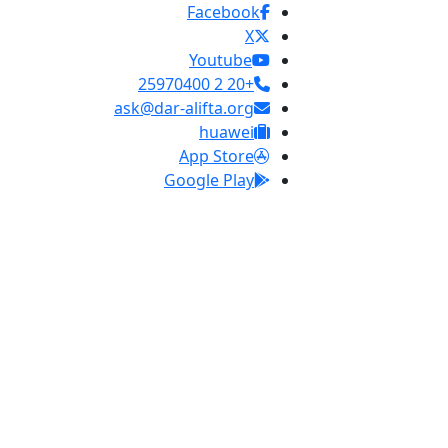
Facebook
X
Youtube
+20 2 25970400
ask@dar-alifta.org
huawei
App Store
Google Play