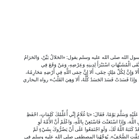
ه صلى الله عليه وسلم يقول: «الحَلالُ بَيِّنٌ، وَالحَرَامُ
اتَّقَى الْمُشَبَّهَاتِ اسْتَبْرَأَ لِدِينِهِ وَعِرْضِهِ، وَمَنْ وَقَعَ فِي
ا وَإِنَّ لِكُلِّ مَلِكٍ حِمًى، أَلا إِنَّ حِمَى اللَّهِ فِي أَرْضِهِ مَحَارِمُهُ،
هُ، وَإِذَا فَسَدَتْ فَسَدَ الجَسَدُ كُلُّهُ، أَلا وَهِيَ القَلْبُ» رواه البخاري
يْهِ وَسَلَّمَ يَوْمًا، فَقَالَ: «يَا غُلَامُ إِنِّي أُعَلِّمُكَ كَلِمَاتٍ، احْفَظِ
لَّهَ، وَإِذَا اسْتَعَنْتَ فَاسْتَعِنْ بِاللَّهِ، وَاعْلَمْ أَنَّ الأُمَّةَ لَوِ
دْ كَتَبَهُ اللَّهُ لَكَ، وَلَوِ اجْتَمَعُوا عَلَى أَنْ يَضُرُّوكَ بِشَيْءٍ لَمْ
الأَقْلَامُ وَجَفَّتِ الصُّحُفُ». يُوَجِّهُنا المصطفى صلى الله عليه وسلم في