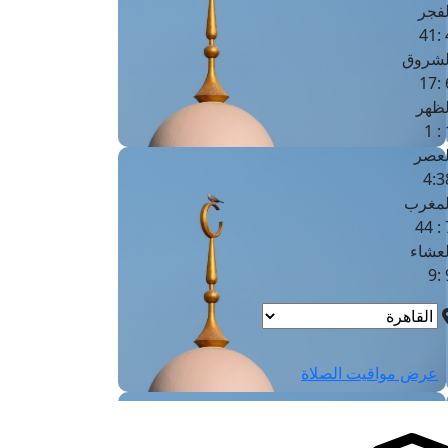
لفجر
4
لشروق
6
لظهر
1
لعصر
4:3
لمغرب
7 
لعشاء
9
عرض مواقيت الصلاة