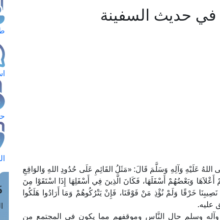
 في حديث السفينة
طل
اس
حج
ال
 اللهُ عَلَيْهِ وَآلِهِ وَسَلَّمَ قَالَ: «مَثَلُ القَائِمِ عَلَى حُدُودِ اللهِ وَالوَاقِعِ
عْلاَهَا وَبَعْضُهُمْ أَسْفَلَهَا، فَكَانَ الَّذِينَ فِي أَسْفَلِهَا إِذَا اسْتَقَوْا مِنَ
م
َصِيبِنَا خَرْقًا وَلَمْ نُؤْذِ مَنْ فَوْقَنَا، فَإِنْ يَتْرُكُوهُمْ وَمَا أَرَادُوا هَلَكُوا
متفق عليه.
الق
يه وآله وسلم حال النَّاس وموقفهم مما يكون في المجتمع من