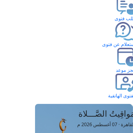
ب فتوى
تعلام عن فتوى
ز موعد
فتوى الهاتفية
َواقِيتُ الصَّـــلاة
اهرة · 07 أغسطس 2026 م