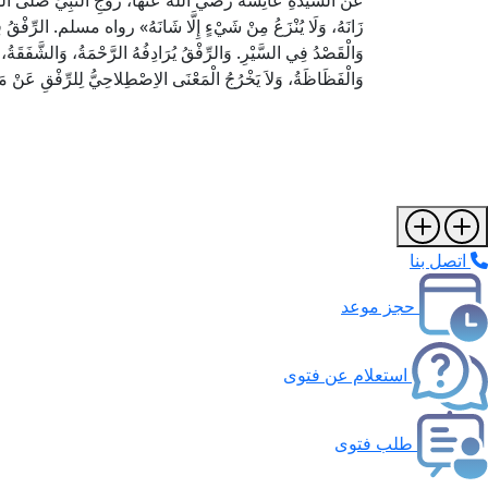
عَنْ السَّيِّدَةِ عَائِشَةَ رضي الله عنها، زَوْجِ النَّبِيِّ صَلَّى اللهُ 
زَانَهُ، وَلَا يُنْزَعُ مِنْ شَيْءٍ إِلَّا شَانَهُ» رواه مسلم. الرِّفْقُ فِ
وَالْقَصْدُ فِي السَّيْرِ. وَالرِّفْقُ يُرَادِفُهُ الرَّحْمَةُ، وَالشَّفَقَةُ، 
وَالْفَظَاظَةُ، وَلاَ يَخْرُجُ الْمَعْنَى الاِصْطِلاحِيُّ لِلرِّفْقِ عَنْ م
اتصل بنا
حجز موعد
استعلام عن فتوى
طلب فتوى