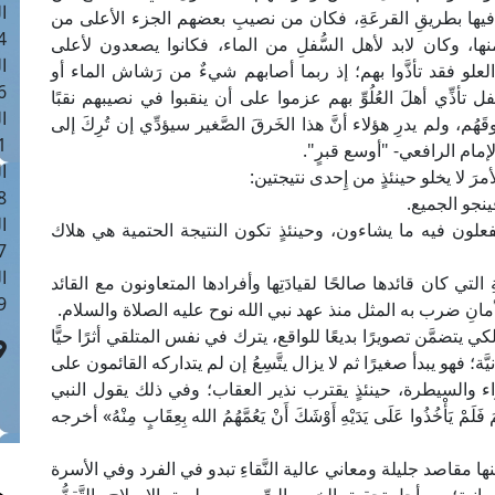
ا
هم فيها بطريقِ القرعَةِ، فكان من نصيبِ بعضهم الجزء الأعلى من
 :41
، وكان لابد لأهل السُّفلِ من الماء، فكانوا يصعدون لأعلى
ا
علو فقد تأذَّوا بهم؛ إذ ربما أصابهم شيءٌ من رَشاش الماء أو
 :17
تأذِّي أهلَ العُلُوِّ بهم عزموا على أن ينقبوا في نصيبهم نقبًا
ا
، ولم يدرِ هؤلاء أنَّ هذا الخَرقَ الصَّغير سيؤدِّي إن تُرِكَ إلى
 : 1
إمام الرافعي- "أوسع قبرٍ".
ا
رَ لا يخلو حينئذٍ من إِحدى نتيجتين:
8
ينجو الجميع.
ا
فعلون فيه ما يشاءون، وحينئذٍ تكون النتيجة الحتمية هي هلاك
: 44
ا
نَةِ التي كان قائدها صالحًا لقيادَتِها وأفرادها المتعاونون مع القائد
 :9
أمانِ ضرب به المثل منذ عهد نبي الله نوح عليه الصلاة والسلام.
تضمَّن تصويرًا بديعًا للواقع، يترك في نفس المتلقي أثرًا حيًّا
ة؛ فهو يبدأ صغيرًا ثم لا يزال يتَّسِعُ إن لم يتداركه القائمون على
ء والسيطرة، حينئذٍ يقترب نذير العقاب؛ وفي ذلك يقول النبي
مْ يَأْخُذُوا عَلَى يَدَيْهِ أَوْشَكَ أَنْ يَعُمَّهُمُ الله بِعِقَابٍ مِنْهُ» أخرجه
ينها مقاصد جليلة ومعاني عالية النَّقاءِ تبدو في الفرد وفي الأسرة