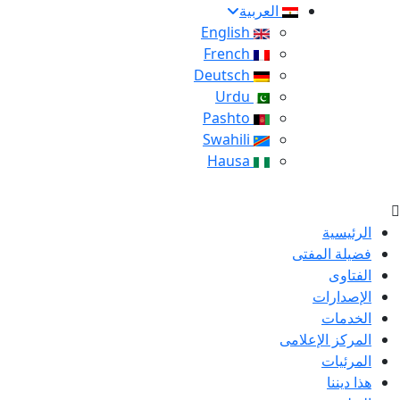
العربية
English
French
Deutsch
Urdu
Pashto
Swahili
Hausa
الرئيسية
فضيلة المفتى
الفتاوى
الإصدارات
الخدمات
المركز الإعلامى
المرئيات
هذا ديننا