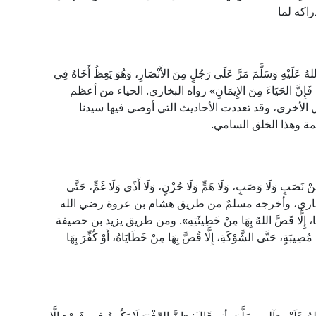
راكه لما
للهُ عَلَيْهِ وَسَلَّمَ مَرَّ عَلَى رَجُلٍ مِنَ الأَنْصَارِ، وَهُوَ يَعِظُ أَخَاهُ فِي
دَعْهُ، فَإِنَّ الحَيَاءَ مِنَ الإِيمَانِ» رواه البخاري. الحياء من أعظم
ل الأخرى، وقد تعددت الأحاديث التي أوصى فيها سيدنا
مة وهذا الخلق السامي.
َلَا وَصَبٍ، وَلَا هَمٍّ وَلَا حُزْنٍ، وَلَا أَذًى وَلَا غَمٍّ، حَتَّى
ايَاهُ» رواه البخاري، وأخرجه مسلمٌ من طريق هشام بن عروة رضي الله
َا، إِلَّا قَصَّ اللهُ بِهَا مِنْ خَطِيئَتِهِ». ومن طريق يزيد بن حصيفة
َتَّى الشَّوْكَةِ، إِلَّا قُصَّ بِهَا مِنْ خَطَايَاهُ، أَوْ كُفِّرَ بِهَا