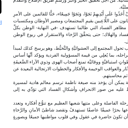
ية؛ من أجل تحقيق الخير والبرِّ ورسمِ طريق الإصلاح والتَّقدُّم
يَّة.
نْ أَخَذُوا عَلَى أَيْدِيهِمْ نَجَوْا، وَنَجَوْا جَمِيعًا»، حَثًّا للقائمين على الأمرِ
لقانون على اللَّاعِبين بقيمِ المجتمعاتِ ومصير الأوطان ومكتسبات
ا
مظاهر الفساد التي طالما تستهدف -في النهاية- الوطن بكلِّ
د والهلاك؛ حتى يتحقَّقَ الرَّخاء والاستقرار في ربوع الوطن
.
حول المجتمع إلى العشوائيَّةِ والتَّخبُّط، وهو يرسخ كذلك لمبدأ
له، بما يُعلِي من قيمة المسؤولية الفردية ويؤكد أنَّها أساس
استباقيَّةٍ ووقائيَّة تمنع أصحاب الهوى وذوي الآراء الضَّعيفَةِ
ار والعواقب الوخيمة والأفكار والخطوات الارتجالية البعيدة عن
ثم محاسبتهم.
نة يمكن أن يؤخذ منه صيغة ناظمة ترسم معالم هادية لمسيرة
 عليه من صور الانحرافِ وأشكالِ الفساد التي تؤدِّي به إلى
مرحلة الفاصلة وعلى متنِها شعبها العظيم مع تنوُّع أفكاره وتعدد
ها بحرًا عميقًا عاصفًا تستهدفُ وتقصد شاطئَ الأمانِ والرَّخاءِ
غي أن تكونَ حاضرة في عقول وفي قلوب مواطنيها جميعًا وبصورةٍ