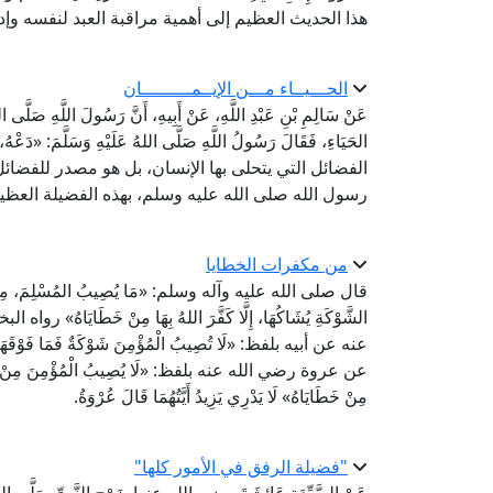
هذا الحديث العظيم إلى أهمية مراقبة العبد لنفسه وإد
الحـــيــاء مـــن الإيــمـــــــــان
عَنْ سَالِمِ بْنِ عَبْدِ اللَّهِ، عَنْ أَبِيهِ، أَنَّ رَسُولَ اللَّهِ صَلَّى ا
الحَيَاءِ، فَقَالَ رَسُولُ اللَّهِ صَلَّى اللهُ عَلَيْهِ وَسَلَّمَ: «
الفضائل التي يتحلى بها الإنسان، بل هو مصدر للفضائ
رسول الله صلى الله عليه وسلم، بهذه الفضيلة العظي
من مكفرات الخطايا
قال صلى الله عليه وآله وسلم: «مَا يُصِيبُ المُسْلِمَ، مِنْ نَصَبٍ و
الشَّوْكَةِ يُشَاكُهَا، إِلَّا كَفَّرَ اللهُ بِهَا مِنْ خَطَ
عنه عن أبيه بلفظ: «لَا تُصِيبُ الْمُؤْمِنَ شَوْكَةٌ فَمَا فَوْقَه
عن عروة رضي الله عنه بلفظ: «لَا يُصِيبُ الْمُؤْمِنَ مِنْ مُصِيبَةٍ، ح
مِنْ خَطَايَاهُ» لَا يَدْرِي يَزِيدُ أَيَّتُهُمَا قَالَ عُرْوَةُ.
"فضيلة الرفق في الأمور كلها"