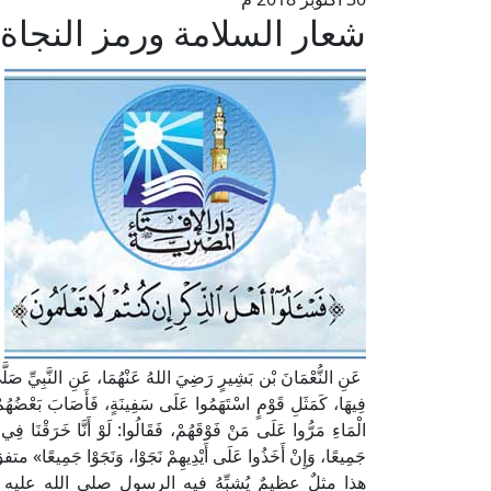
شعار السلامة ورمز النجاة
عَنِ النُّعْمَانَ بْن بَشِيرٍ رَضِيَ اللهُ عَنْهُمَا، عَنِ النَّبِيِّ صَلَّى
فِيهَا، كَمَثَلِ قَوْمٍ اسْتَهَمُوا عَلَى سَفِينَةٍ، فَأَصَابَ بَعْضُهُمْ أَ
الْمَاءِ مَرُّوا عَلَى مَنْ فَوْقَهُمْ، فَقَالُوا: لَوْ أَنَّا خَرَقْنَا فِي ن
جَمِيعًا، وَإِنْ أَخَذُوا عَلَى أَيْدِيهِمْ نَجَوْا، وَنَجَوْا جَمِيعًا» 
هذا مثلٌ عظيمٌ يُشبِّهُ فيه الرسول صلى الله عل