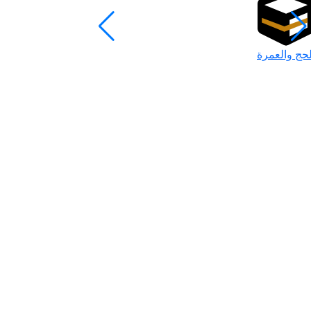
لحج والعمرة
رمضان