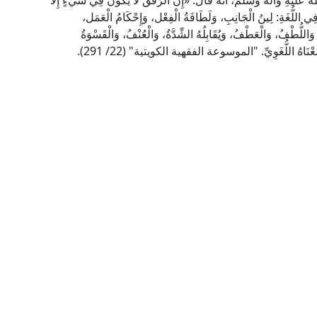
عَلَيْهِ وَآله وسَلَّمَ، أنه قَالَ: «إِنَّ الرِّفْقَ لَا يَكُونُ فِي شَيْءٍ إِلَّا
ي اللُّغَةِ: لِينُ الْجَانِبِ، وَلَطَافَةُ الْفِعْل، وَإِحْكَامُ الْعَمَل،
وَاللُّطْفُ، وَالْعَطْفُ، وَيُقَابِلُهُ الشِّدَّةُ، وَالْعُنْفُ، وَالْقَسْوَةُ
َعْنَاهُ اللُّغَوِيِّ. "الموسوعة الفقهية الكويتية" (22/ 291).