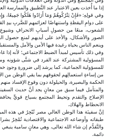
وفي المجتمع وفي الدولة وفي العلاقات الدولية والإنسان
إذا ما أُخذت بعين الاعتبار عند التَّطبيق والممارسة العمل
وفي قولِهِ: «فَإِنْ يَتْرُكُوهُمْ وَمَا أَرَادُوا هَلَكُوا جَمِيعًا، وَإِ
على دوامِ اليقظةِ واستنهاضًا لعزائمهم للضَّربِ بيدِ ا
الشعوب، منعًا من حصولِ أسبابِ الانحرافِ وشيوعِ 
الصور والأشكال، والأخذ على أيديهم لمنع حصول الفسا
وينعم الناس بحياة رغيدة فيها الأمن والأمل والمستقبل
وفي ذلك تأسيس لمبدأ الضبط الاجتماعي؛ لأنه إذا غاب ت
المسؤولية المشتركة عند الفرد في شتَّى شؤونه ومراح
للمسؤولية الجماعية، كما يرشد إلى ضرورةِ وجودِ خطواتٍ 
من إساءةِ استعمالِهم لحقوقهم بما يقي الوطن من الآث
الحكمة والبصيرة، والحيلولة دون وقوع الإفساد منهم 
والمتأمل فيما سبق من معانٍ يجد أنَّ حديث السفي
الإصلاح والتقدم وتحيط المجتمع بسياج قويٍّ يحافظ
الانحطاط والهلاك.
إنَّ سفينَة هذا الوطن الغالي مصر تُبْحِرُ في هذه ال
طبقاته وأوضاعه الاجتماعية والاقتصادية تُمْخِرُ بشراع
والتَّقدُّم إن شاء الله تعالى، وهي معانٍ سامية ينب
دائمة.