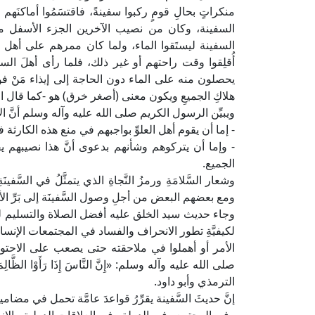
منكراتٍ بحالِ قومٍ ركبوا سفينةً، فاقتسَمُوا أماكنَ
السفينة، وكان من نصيب الآخرين الجزء الأسفل منها
السفينة ليستَقوا الماء، ولما كان ممرهم على أهل ال
أُقلِقوا وقت راحتهم أو غير ذلك، فلما رأى أهلَ السفل 
يحصلون منه على الماء دون الحاجة إلى إيذاء مَنْ فوقَهُم
هلاكِ الجميعِ ويكون معنى (أصغر خرق) هو -كما قال ال
ويبيِّن الرسول الكريم صلى الله عليه وآله وسلم أنَّ الأم
- إما أن يقوم أهل العلوِّ بواجبهم في منع هذه الكارثة ف
- وإما أن يتركوهم وشأنهم بدعوى أنَّ هذا نصيبهم ي
الجميع.
وشعار السَّلامَةِ ورمزُ النَّجاةِ الذي يتمثَّلُ في السَّفي
ومع بعضهم البعض من أجلِ وصول السَّفينَة إلى بَرِّ ال
وجاء حديث سيد الخلق عليه أفضل الصلاة والتسليم لكي ي
لكيفيَّةِ تطور الانحراف والفساد في المجتمعات الإنسانيَّ
الأمر أو أهملوا في ملاحقته حتى يصعب على الاحتوا
صلى الله عليه وآله وسلم: «إِنَّ النَّاسَ إِذَا رَأَوْا الظَّالِمَ فَلَ
الترمذي وأبو داود.
إنَّ حديثَ السَّفينة يقرِّرُ قواعدَ عامَّة تحمل في مضام