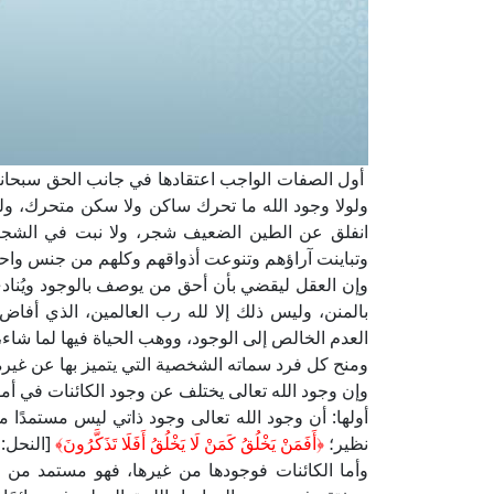
أول الصفات الواجب اعتقادها في جانب الحق سبحانه 
ولولا وجود الله ما تحرك ساكن ولا سكن متحرك، ولولا
انفلق عن الطين الضعيف شجر، ولا نبت في الشجر ا
وتباينت آراؤهم وتنوعت أذواقهم وكلهم من جنس واحد 
وإن العقل ليقضي بأن أحق من يوصف بالوجود ويُنادى 
بالمنن، وليس ذلك إلا لله رب العالمين، الذي أف
العدم الخالص إلى الوجود، ووهب الحياة فيها لما
ومنح كل فرد سماته الشخصية التي يتميز بها عن غيره
وإن وجود الله تعالى يختلف عن وجود الكائنات في أمو
أولها: أن وجود الله تعالى وجود ذاتي ليس مستمدًا 
نظير؛
﴿أَفَمَنْ يَخْلُقُ كَمَنْ لَا يَخْلُقُ أَفَلَا تَذَكَّرُونَ﴾
[النحل: 17].
وأما الكائنات فوجودها من غيرها، فهو مستمد من ال