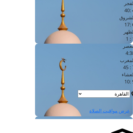
لفجر
4
لشروق
6
لظهر
1
لعصر
4:3
لمغرب
7 
لعشاء
9
عرض مواقيت الصلاة