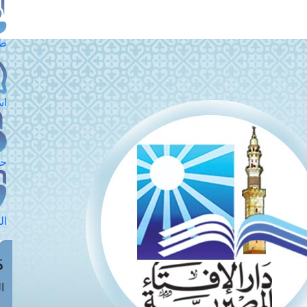
طل
اس
حج
ال
م
الق