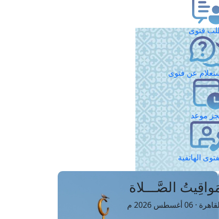
ب فتوى
تعلام عن فتوى
ز موعد
فتوى الهاتفية
َواقِيتُ الصَّـــلاة
اهرة · 06 أغسطس 2026 م