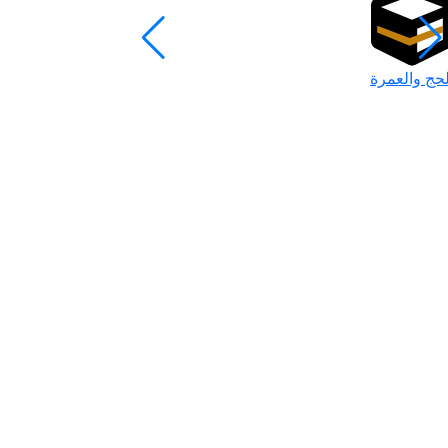
لحج والعمرة
رمضان