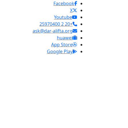
Facebook
X
Youtube
+20 2 25970400
ask@dar-alifta.org
huawei
App Store
Google Play