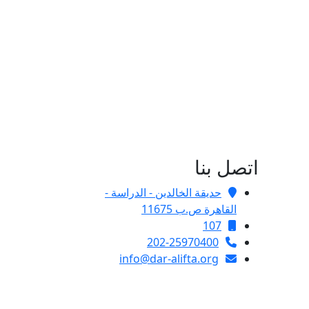
اتصل بنا
حديقة الخالدين - الدراسة -
القاهرة ص.ب 11675
107
202-25970400
info@dar-alifta.org