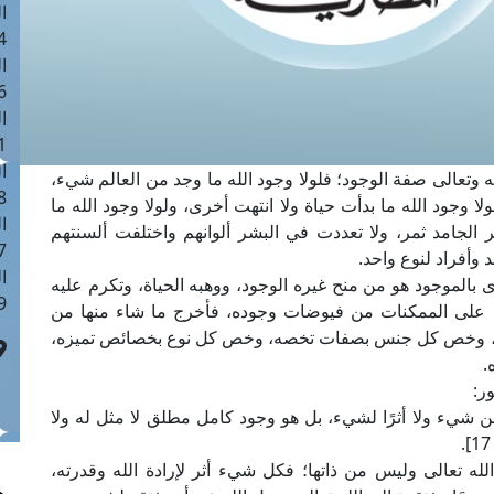
ا
 :40
ا
 :17
ا
 : 1
ا
وتعالى صفة الوجود؛ فلولا وجود الله ما وجد من العالم شيء،
8
 وجود الله ما بدأت حياة ولا انتهت أخرى، ولولا وجود الله ما
ا
لجامد ثمر، ولا تعددت في البشر ألوانهم واختلفت ألسنتهم
: 45
وأفراد لنوع واحد.
ا
بالموجود هو من منح غيره الوجود، ووهبه الحياة، وتكرم عليه
 :10
اض على الممكنات من فيوضات وجوده، فأخرج ما شاء منها من
 شاء، وخص كل جنس بصفات تخصه، وخص كل نوع بخصائص تميزه،
.
ر:
من شيء ولا أثرًا لشيء، بل هو وجود كامل مطلق لا مثل له ولا
له تعالى وليس من ذاتها؛ فكل شيء أثر لإرادة الله وقدرته،