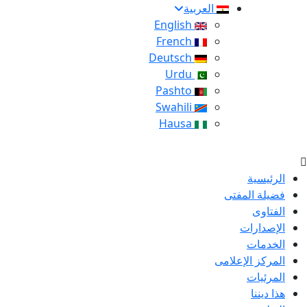
العربية
English
French
Deutsch
Urdu
Pashto
Swahili
Hausa
الرئيسية
فضيلة المفتى
الفتاوى
الإصدارات
الخدمات
المركز الإعلامى
المرئيات
هذا ديننا