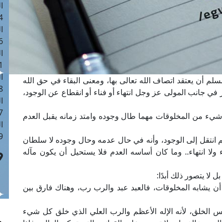
ا
 :41
ا
 :17
ا
 : 1
ا
م أن يعتقد اتصاف الله تعالى بها، ومعنى البقاء في حق الله
8
تصور في جانب المولى عز وجل انتهاء أو فناء أو انقطاع عن الوجود،
ا
: 44
ل شيء من المخلوقات مهما طال وجوده وامتد زمانه يقبل العدم
ا
 :9
م انتقل إلى الوجود، وأنه في حال عدمه وحال وجوده لا سلطان
ولا انتهاء.. وما كان أساسه العدم فلا يستحيل أن يكون مآله
ل لا يتصور ذلك أبدًا:
 أن يشابه المخلوقات، فالعبد عبد والرب رب، وهناك فارق بين
يس الخلق، لأنه الإله الأعظم والرب العلي الذي خلق كل شيء