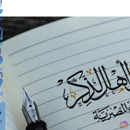
طل
اس
حج
ال
م
الق