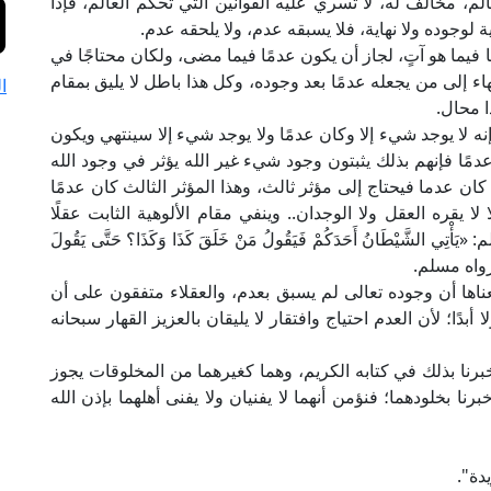
عالم، مخالف له، لا تسري عليه القوانين التي تحكم العالم، فإذا
 لوجوده ولا نهاية، فلا يسبقه عدم، ولا يلحقه عدم.
مًا فيما هو آتٍ، لجاز أن يكون عدمًا فيما مضى، ولكان محتاجًا في
اء إلى من يجعله عدمًا بعد وجوده، وكل هذا باطل لا يليق بمقام
ا
ذا محال.
ه لا يوجد شيء إلا وكان عدمًا ولا يوجد شيء إلا سينتهي ويكون
دمًا فإنهم بذلك يثبتون وجود شيء غير الله يؤثر في وجود الله
ه كان عدما فيحتاج إلى مؤثر ثالث، وهذا المؤثر الثالث كان عدمًا
ا يقره العقل ولا الوجدان.. وينفي مقام الألوهية الثابت عقلًا
الشَّيْطَانُ أَحَدَكُمْ فَيَقُولُ مَنْ خَلَقَ كَذَا وَكَذَا؟ حَتَّى يَقُولَ
تَهِ» رواه مسلم.
ناها أن وجوده تعالى لم يسبق بعدم، والعقلاء متفقون على أن
أبدًا؛ لأن العدم احتياج وافتقار لا يليقان بالعزيز القهار سبحانه
أخبرنا بذلك في كتابه الكريم، وهما كغيرهما من المخلوقات يجوز
رنا بخلودهما؛ فنؤمن أنهما لا يفنيان ولا يفنى أهلهما بإذن الله
دة".