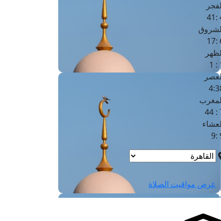
لفجر
4
لشروق
6
لظهر
1
لعصر
4:3
لمغرب
7 
لعشاء
9
عرض مواقيت الصلاة