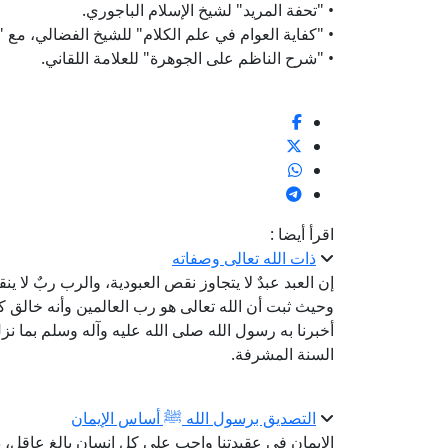
• "تحفة المريد" لشيخ الإسلام الباجوري.
• "كفاية العوام في علم الكلام" للشيخ الفضالي، مع "
• "شرح الناظم على الجوهرة" للعلامة اللقاني.
اقرأ أيضا :
ذات الله تعالى وصفاته
إن العبد عبدٌ لا يتجاوز نقص العبودية، والرب ربٌ لا 
وحيث ثبت أن الله تعالى هو رب العالمين وأنه خالق ك
أخبرنا به رسول الله صلى الله عليه وآله وسلم بما نز
السنة المشرفة.
التصديق برسول الله ﷺ أساس الإيمان
الإيمان في عقيدتنا واجب على كل إنسان بالغ عاقل، ذكر