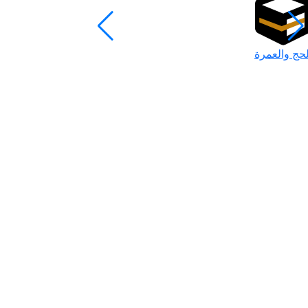
لحج والعمرة
رمضان