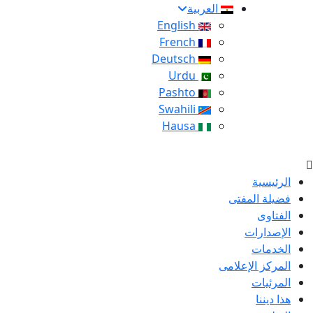
العربية
English
French
Deutsch
Urdu
Pashto
Swahili
Hausa
الرئيسية
فضيلة المفتى
الفتاوى
الإصدارات
الخدمات
المركز الإعلامى
المرئيات
هذا ديننا