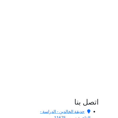
اتصل بنا
حديقة الخالدين - الدراسة -
القاهرة ص.ب 11675