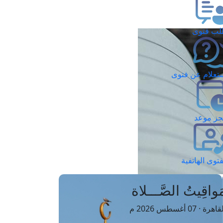
ب فتوى
تعلام عن فتوى
ز موعد
فتوى الهاتفية
َواقِيتُ الصَّـــلاة
اهرة · 07 أغسطس 2026 م