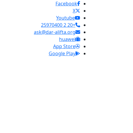
Facebook
X
Youtube
+20 2 25970400
ask@dar-alifta.org
huawei
App Store
Google Play