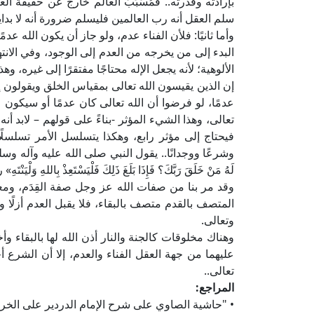
بإرادته وقدرته.. فمُسَبِّبَ العالم خارج عن حقيقة ال
سلم العقل أنه رب العالمين فليسلم ضرورة أنه لا بداية
وأما ثانيًا: فلأن الفناء عدم، ولو جاز أن يكون الله عد
البدء إلى من يخرجه من العدم إلى الوجود، وفي الانته
الألوهية؛ لأنه يجعل الإله محتاجًا مفتقرًا إلى غيره، وه
إن الذين يقيسون الله تعالى بمقياس الخلق ويقولون إن
عدمًا، لو فرضوا أن الله تعالى كان عدمًا أو سيكون ع
تعالى، وهذا الشيء المؤثر -بناءً على قولهم – لابد أن
فيحتاج إلى مؤثر رابع، وهكذا يتسلسل الأمر تسلسلًا ل
وشرعًا ووجدانًا.. يقول النبي صلى الله عليه وآله وسلم: «يَأْتِي 
لَهُ مَنْ خَلَقَ رَبَّكَ؟ فَإِذَا بَلَغَ ذَلِكَ فَلْيَسْتَعِذْ بِاللهِ وَلْيَنْ
وقد مر بنا من صفات الله عز وجل صفة القِدَم، ومع
المتصف بالقدم متصف بالبقاء، فلا يقبل العدم أزلًا ولا 
وتعالى.
وهناك مخلوقات كالجنة والنار أذن الله لها بالبقاء و
عليهما من جهة العقل الفناء والعدم، إلا أن الشرع أخب
تعالى..
المراجع:
• "حاشية الصاوي على شرح الإمام الدردير على الخري