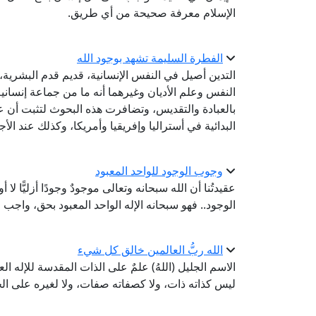
الإسلام معرفة صحيحة من أي طريق.
الفطرة السليمة تشهد بوجود الله
التدين أصيل في النفس الإنسانية، قديم قدم البشر
النفس وعلم الأديان وغيرهما أنه ما من جماعة إنساني
بالعبادة والتقديس، وتضافرت هذه البحوث لتثبت أن عقي
البدائية في أستراليا وإفريقيا وأمريكا، وكذلك عند الأج
وجوب الوجود للواحد المعبود
عقيدتُنا أن الله سبحانه وتعالى موجودٌ وجودًا أزليًّا 
الوجود.. فهو سبحانه الإله الواحد المعبود بحق، واجب الو
الله ربُّ العالمين خالق كل شيء
الاسم الجليل (اللهُ) علمٌ على الذات المقدسة للإله 
ليس كذاته ذات، ولا كصفاته صفات، ولا لغيره على الحق