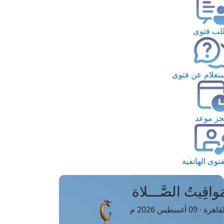
ب فتوى
تعلام عن فتوى
ز موعد
فتوى الهاتفية
َواقِيتُ الصَّـــلاة
اهرة · 09 أغسطس 2026 م