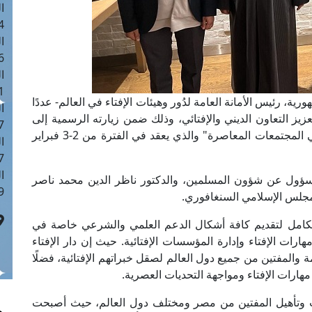
ا
 :43
ا
 :18
ا
 : 0
ية، رئيس الأمانة العامة لدُور وهيئات الإفتاء في العالم- عددًا
ا
يز التعاون الديني والإفتائي، وذلك ضمن زيارته الرسمية إلى
7
سنغافورة لحضور أعمال المؤتمر الدولي "الفتوى في المجتمعات المعاصرة" والذي يعقد في الفترة من 2-3 فبراير
ا
: 42
ا
سؤول عن شؤون المسلمين، والدكتور ناظر الدين محمد ناصر
 :7
مجلس الإسلامي السنغافوري.
 الكامل لتقديم كافة أشكال الدعم العلمي والشرعي خاصة في
ات الإفتاء وإدارة المؤسسات الإفتائية. حيث إن دار الإفتاء
مة والمفتين من جميع دول العالم لصقل خبراتهم الإفتائية، فضلًا
 مهارات الإفتاء ومواجهة التحديات العصرية.
يب وتأهيل المفتين من مصر ومختلف دول العالم، حيث أصبحت