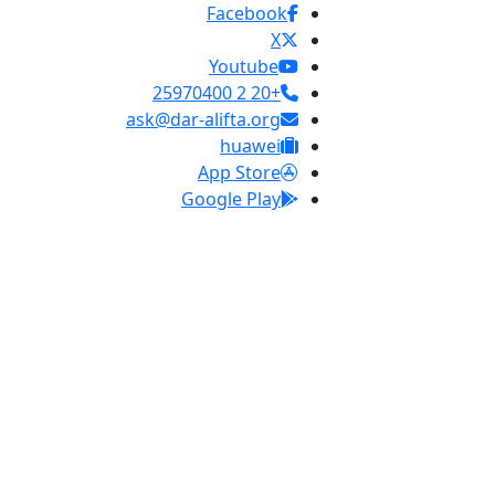
Facebook
X
Youtube
+20 2 25970400
ask@dar-alifta.org
huawei
App Store
Google Play