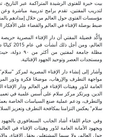
بيت خبرة للفتوى الرشيدة المتراكمة عبر التاريخ، 
لتدريب المفتين، تقدم برامج تدريبية مباشرة وعن 
مؤسسات الفتوى حول العالم من خلال إمدادهم بالمتدر
ضبط بوصلة الإفتاء في العالم والقضاء على الأفكار ال
وأكَّد فضيلة المفتي أن دار الإفتاء المصرية حريص
العالم، ومن
مظلة جامعة لمفت
ومستجدات العصر وتوحيد الجهود الإفتائية.
وأشار إلى إنشاء دار الإفتاء المصرية لمركز "سلا
مواجهة التطرف والإرهاب، موضحًا فكرة ودَور المرك
العامة لدُور وهيئات الإفتاء في العالم ودار الإفتا
الدين. ويرتكز مركز سلام على أُسس علمية في تعميق ا
والتطرف، ودعم عملية صنع السياسات الخاصة بعملية 
سلام" يعكس التزامنا بمكافحة التطرف وتعزيز السلام
وفي ختام اللقاء أشاد الجانب السنغافوري بالجهود ال
وبجهود الأمانة العامة لدُور وهيئات الإفتاء في الع
حول العالم، ولا سيما المشتغلين بحقل الإفتاء، والا