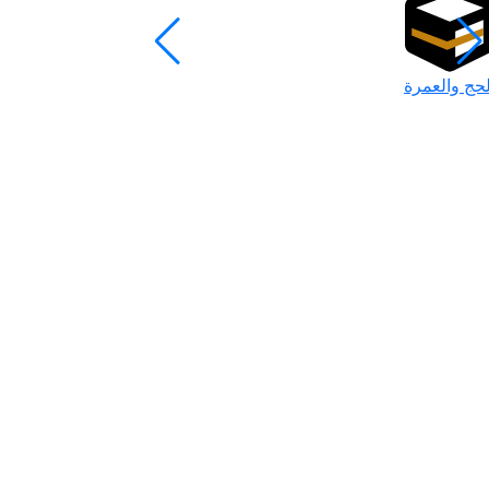
لحج والعمرة
رمضان