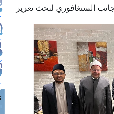
جانب السنغافوري لبحث تعزيز
طل
اس
حج
ال
م
الق