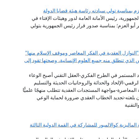
م بمناسبة تولي سيادته رئاسة هيئة قضايا الدولة
لجمهورية، رئيس الأمانة العامة لدور وهيئات الإفتاء في
ر أبو العزم؛ بمناسبة صدور قرار رئيس الجمهورية بتولي
"النوازل العقدية في الفكر المعاصر وموقف الإسلام منها"
س الذي تنطلق منه جميع العلوم الإنسانية، وصحتها تقود إلى
دد المستمر في الطرح الفكري-العقل التقني أصبح الوعاء
لرقمي-الإلحاد والحداثة والروحانيات الحديثة والتسليم
المعاصرة-مواجهة المستجدات العقدية تتطلب منهجًا علميًّا
ان بلغته-تجديد الخطاب العقدي ضرورة لحماية الوعي
لتقنية
لماليزية كوالالمبور للمشاركة في القمة الدولية الثالثة