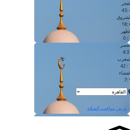
لفجر
4
لشروق
6
لظهر
1
لعصر
4:3
لمغرب
7 
لعشاء
9
عرض مواقيت الصلاة