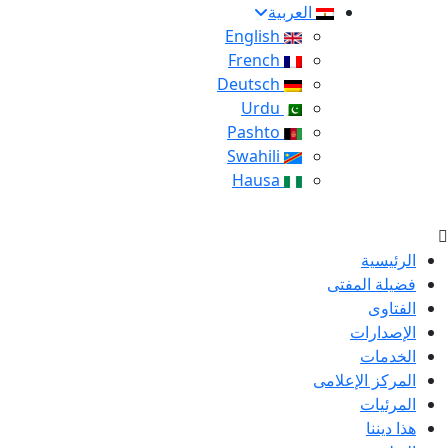
العربية
English
French
Deutsch
Urdu
Pashto
Swahili
Hausa
الرئيسية
فضيلة المفتى
الفتاوى
الإصدارات
الخدمات
المركز الإعلامى
المرئيات
هذا ديننا