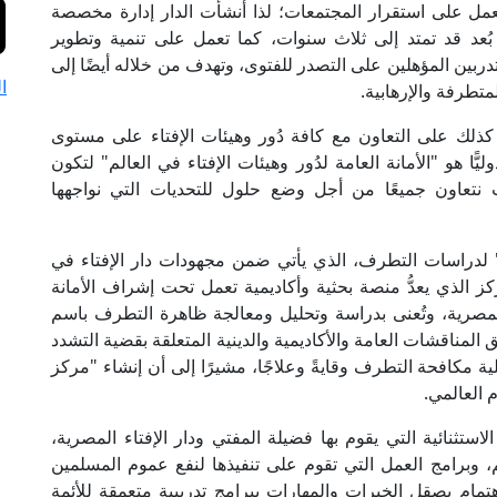
تعمل على استقرار المجتمعات؛ لذا أنشأت الدار إدارة مخصصة
بُعد قد تمتد إلى ثلاث سنوات، كما تعمل على تنمية وتطوير
بين المؤهلين على التصدر للفتوى، وتهدف من خلاله أيضًا إلى
ا
متطرفة والإرهابية.
ة كذلك على التعاون مع كافة دُور وهيئات الإفتاء على مستوى
 أجل ذلك أنشأت في عام 2015 كيانًا دوليًّا هو "الأمانة العامة لدُور وهيئات الإفتاء في العالم" لتكون
ين من أكثر من ٩٠ دولة، حيث نتعاون جميعًا من أجل وضع حلول للتحديات التي نواجهها
م" لدراسات التطرف، الذي يأتي ضمن مجهودات دار الإفتاء في
ز الذي يعدُّ منصة بحثية وأكاديمية تعمل تحت إشراف الأمانة
ء المصرية، وتُعنى بدراسة وتحليل ومعالجة ظاهرة التطرف باسم
لمناقشات العامة والأكاديمية والدينية المتعلقة بقضية التشدد
مكافحة التطرف وقايةً وعلاجًا، مشيرًا إلى أن إنشاء "مركز
 العالمي.
استثنائية التي يقوم بها فضيلة المفتي ودار الإفتاء المصرية،
الم، وبرامج العمل التي تقوم على تنفيذها لنفع عموم المسلمين
هتمام بصقل الخبرات والمهارات ببرامج تدريبية متعمقة للأئمة