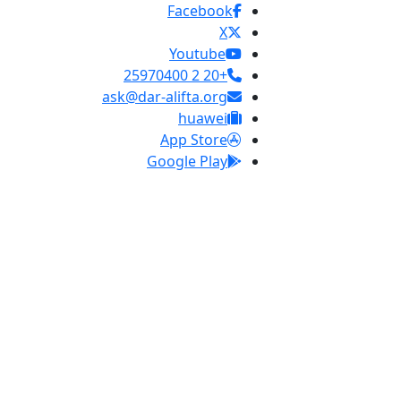
Facebook
X
Youtube
+20 2 25970400
ask@dar-alifta.org
huawei
App Store
Google Play