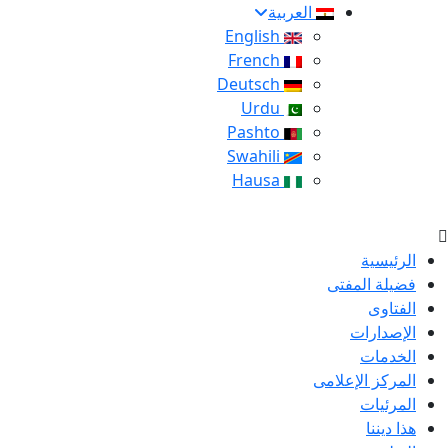
العربية
English
French
Deutsch
Urdu
Pashto
Swahili
Hausa
الرئيسية
فضيلة المفتى
الفتاوى
الإصدارات
الخدمات
المركز الإعلامى
المرئيات
هذا ديننا