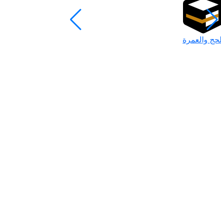
لحج والعمرة
رمضان