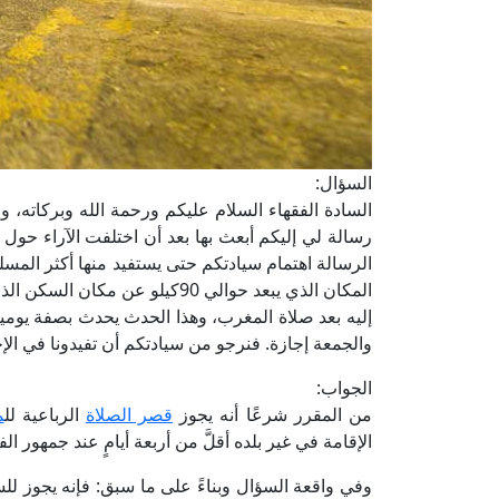
السؤال:
السادة الفقهاء السلام عليكم ورحمة الله وبركاته، 
رسالة لي إليكم أبعث بها بعد أن اختلفت الآراء حول
الرسالة اهتمام سيادتكم حتى يستفيد منها أكثر المسلم
المكان الذي يبعد حوالي 90كيلو 
إليه بعد صلاة المغرب، وهذا الحدث يحدث بصفة يومية
والجمعة إجازة. فنرجو من سيادتكم أن تفيدونا في الإ
الجواب:
من المقرر شرعًا أنه يجوز
قصر الصلاة
الرباعية لل
م
الإقامة في غير بلده أقلَّ من أربعة أيامٍ عند جمهور ال
وفي واقعة السؤال وبناءً على ما سبق: فإنه يجوز للس