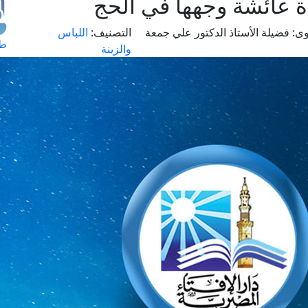
ة عائشة وجهها في الحج
وى:
فضيلة الأستاذ الدكتور علي جمعة
التصنيف:
اللباس
طل
والزينة
اس
حج
ال
م
الق