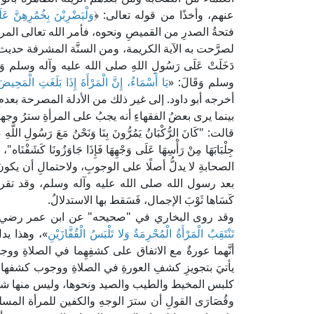
عنهم، وأخذًا من قوله تعالى: ﴿
وَلْيَضْرِبْنَ بِخُمُرِهِنَّ عَل
فتحةُ الصدرِ من القميصِ ونحوه، فأمر الله تعالى المرأةَ
لصرَّحت به الآية الكريمة، ومن السنَّة المشرفة حديث عائشة
دَخَلَتْ عَلَى رَسُولِ اللهِ صلى الله عليه وآله وسلم وَعَلَي
وسلم وَقَالَ: «
يَا أَسْمَاءُ، إِنَّ الْمَرْأَةَ إِذَا بَلَغَتِ الْمَحِيض
أخرجه أبو داود. إلى غير ذلك من الأدلة المصرحة بعدمِ
بينما يرى بعضُ الفقهاءِ أنه يجبُ على المرأةِ سترُ وجه
قالت: "كَانَ الرُّكْبَانُ يَمُرُّونَ بِنَا وَنَحْنُ مَعَ رَسُولِ اللَّ
جِلْبَابَهَا مِنْ رَأْسِهَا عَلَى وَجْهِهَا فَإِذَا جَاوَزُونَا 
الصحابةِ لا يدلُّ أصلًا على الوجوبِ، ولاحتمالِ أن يكونَ
بعد رسول الله صلى الله عليه وآله وسلم، وقد تقرر في ع
كَسَاها ثَوْبَ الإجمال، فَسَقط بها الاستدلالُ.
وقد روى البخاري في "صحيحه" عن ابن عمر رضي الل
تَنْتَقِبُ الْمَرْأَةُ الْمُحْرِمَةُ وَلا تَلْبَسُ الْقُفَّازَيْنِ
»، وهذا يدلّ
أنَّهما عورةٌ مع الاتفاق على كشفِهِما في الصلاةِ وو
يأتيَ بتجويزِ كشفِ العورةِ في الصلاةِ ووجوب كشفها
كلبس المخيط والطيب والصيد ونحوها، وليس منها شيءٌ ك
وقُصَارَى القولِ أن سترَ الوجهِ والكفين للمرأة المسل