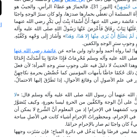
َى جُيُوبِهِنَّ
﴾ [النور: 31]، فالخمارُ هو غطاءُ الرأسِ، والجيبُ هو
 المسلمةَ أن تغطِّي بخمارِها صدرَها، ولو كان سترُ الوجهِ واجبًا
 رضي الله عنها: أَنَّ أَسْمَاءَ بِنْتَ أَبِي بَكْرٍ رضي الله عنهما
ا
ْهَا ثِيَابٌ رِقَاقٌ فَأَعْرَضَ عَنْهَا رَسُولُ اللهِ صلى الله عليه وآله
َ لَمْ يَصْلُحْ أَنْ يُرَى مِنْهَا إِلا هَذَا، وَهَذَا
» وَأَشَارَ إِلَى وَجْهِه وَكَفَّيْهِ.
 وجوبِ سترِ الوجهِ والكفين.
ها؛ لما رواه أحمد وأبو داود وابن ماجه عن
عائشة رضي الله عنها
هِ صلى الله عليه وآله وسلم مُحْرِمَاتٌ فَإِذَا حَاذَوْا بِنَا أَسْدَلَتْ إِحْدَانَا
كَشَفْنَاه"، وهذا الحديثُ لا دليلَ فيه على وجوبِ سترِ وجهِ المرأة؛ لأن فعلَ
 ذلك حُكمًا خاصًّا بأمهات المؤمنين كما خُصِّصْن بحرمةِ نكاحِهِنَّ
لمِ الأصولِ أن وقائعَ الأحوالِ، إذا تَطَرَّقَ إليها الاحتمالُ،
ه عنهما أن رسول الله صلى الله عليه وآله وسلم قال: «
لا
ُ على أنَّ الوجهَ والكفَّين من الحرةِ ليسا بعورةٍ، وكيف يُتَصَوَّرُ
جوب كشفهما في الإحرامِ! إذ من المعلوم أنَّ الشَّرع لا يمكن أن
 في الإحرام، ومحظوراتُ الإحرامِ أشياء كانت في الأصلِ مباحة
ان واجبًا ثم صار بالإحرامِ حرامًا.
مة ليس فرضًا وإنما يَدخُل في دائرةِ المباحِ؛ فإن سَتَرَت وجهها