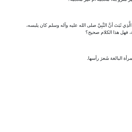
الَّذِي ثَبَتَ أنَّ النَّبِيَّ صلى الله عليه وآله وسلم كان يلبسه،
سنة، فهل هذا الكلام صحيح؟
أة البالغة شَعرَ رأسها.