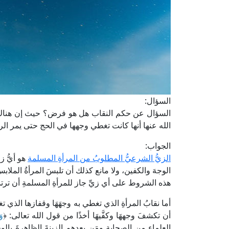
السؤال:
السؤال عن حكم النقاب هل هو فرض؟ حيث إن هناك م
الله عنها أنها كانت تغطي وجهها في الحج حتى يمر ال
الجواب:
الزيُّ الشرعيُّ المطلوبُ من المرأةِ المسلمة
هو أيُّ ز
الوجهَ والكفين، ولا مانع كذلك أن تلبسَ المرأةُ الملابسَ
هذه الشروط على أي زيِّ جاز للمرأةِ المسلمةِ أن ترتدي
أما نقابُ المرأةِ الذي تغطي به وجهَهَا وقفازها الذي تغ
أن تكشفَ وجههَا وكفَّيهَا أخذًا من قول الله تعالى: ﴿
وَ
العلماء من الصحابة ومَن بعدهم الزينةَ الظاهرةَ بالو