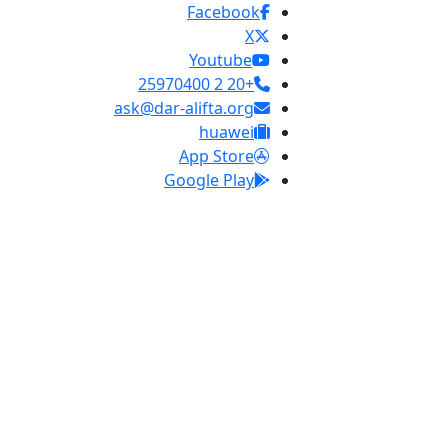
Facebook
X
Youtube
+20 2 25970400
ask@dar-alifta.org
huawei
App Store
Google Play