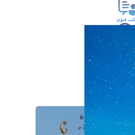
ب فتوى
تعلام عن فتوى
ز موعد
فتوى الهاتفية
َواقِيتُ الصَّـــلاة
اهرة · 06 أغسطس 2026 م