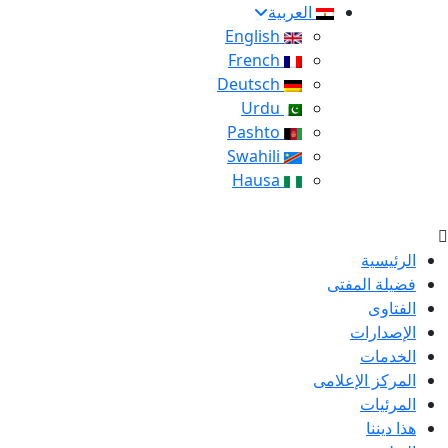
العربية
English
French
Deutsch
Urdu
Pashto
Swahili
Hausa
الرئيسية
فضيلة المفتى
الفتاوى
الإصدارات
الخدمات
المركز الإعلامى
المرئيات
هذا ديننا