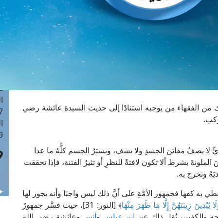
ا
 :40
ا
 :17
ا
 : 1
ا
8
ا
ن الفقهاء من يوجبه استنادًا إلى حديث السيدة عائشة رضي
: 45
ركب.
ا
 :10
يٍّ لا يصفُ مفاتنَ الجسدِ ولا يشف، ويسترُ الجسم كلًّهُ ما عدا
 الملونةَ بشرط ألا تكون لافتةً للنظرِ أو تثيرُ الفتنة، فإذا تحققت
َهُ وتخرج به.
طي به كفها فجمهور الأمَّةِ على أنَّ ذلك ليس واجبًا وأنه يجوز لها
لَا يُبْدِينَ زِينَتَهُنَّ إِلَّا مَا ظَهَرَ مِنْهَا
﴾ [النور: 31]، حيث فسَّر جمهورُ
جهِ والكفينِ، نُقِل ذلك عن
ابن عباس
و
أنس
وعائشة رضي الله