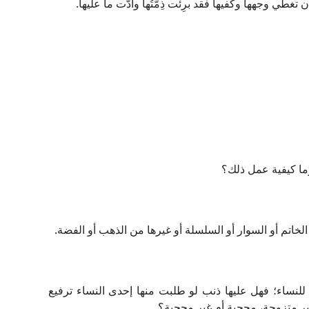
طي وجهها وكفيها فقد برِئت ذِمَّتُها وأدَّت ما عليها.
ما كيفية عمل ذلك؟
لخاتم أو السوار أو السلسلة أو غيرها من الذهب أو الفضة.
نساء؛ فهل عليها ذنب لو طلبت منها إحدى النساء ترفيع
ير متزوجة، محجبة أم غير محجبة؟