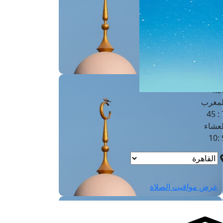
لفجر
4
لشروق
6
لظهر
1
لعصر
4:3
لمغرب
7 
لعشاء
9
عرض مواقيت الصلاة