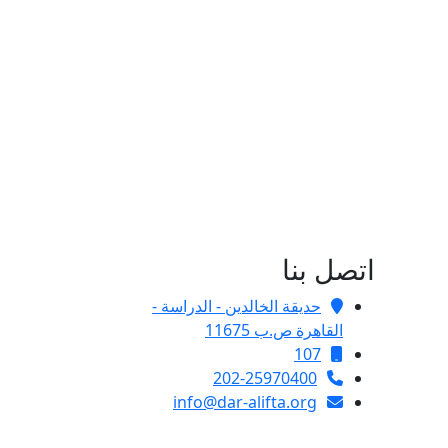
اتصل بنا
حديقة الخالدين - الدراسة -
القاهرة ص.ب 11675
107
202-25970400
info@dar-alifta.org