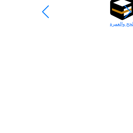
لحج والعمرة
رمضان