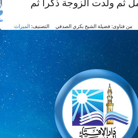
ل ثم ولدت الزوجة ذكرا ثم
طل
من فتاوى:
فضيلة الشيخ بكري الصدفي
التصنيف:
الميراث
اس
حج
ال
م
الق