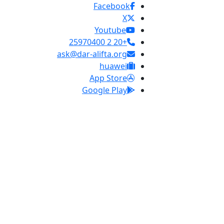
Facebook
X
Youtube
+20 2 25970400
ask@dar-alifta.org
huawei
App Store
Google Play