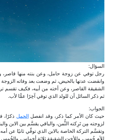
السؤال:
رجل توفي عن زوجة حامل، وعن بنته منها قاصر، 
وانقضت عدتها بالحيض، ثم وضعت بعد وفاته الزوجة المذ
الشقيقة القاصر، وعن أخته من أبيه، فكيف تقسم تركة ك
ثم ذكر السائل أن للولد الذي توفي آخِرًا عمًّا لأب.
الجواب:
حيث كان الأمر كما ذكر، وقد انفصل
الحمل
ذكرًا، ف
لزوجته مِن تَرِكته الثُّمن، والباقي يقسَّم بين الابن وال
وتقسَّم التركة الخاصة بالابن الذي توفِّي ثانيًا عن أمه 
للأم خُمس، وللأخت الشقيقة ثلاثة أخماس، والخُمس ال