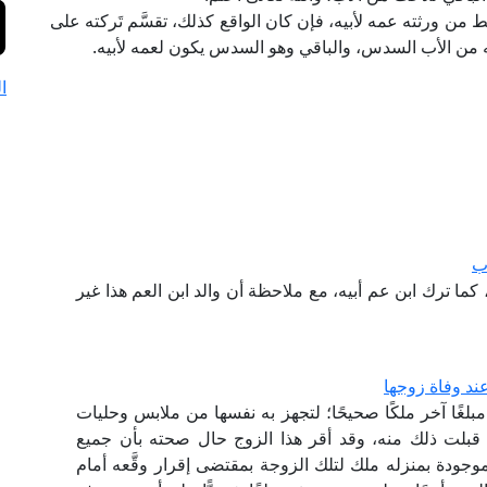
ط من ورثته عمه لأبيه، فإن كان الواقع كذلك، تقسَّم تَركته على
ه من الأب السدس، والباقي وهو السدس يكون لعمه لأبيه.
ا
ب
كما ترك ابن عم أبيه، مع ملاحظة أن والد ابن العم هذا غير
ند وفاة زوجها
مبلغًا آخر ملكًا صحيحًا؛ لتجهز به نفسها من ملابس وحليات
 قبلت ذلك منه، وقد أقر هذا الزوج حال صحته بأن جميع
وجودة بمنزله ملك لتلك الزوجة بمقتضى إقرار وقَّعه أمام