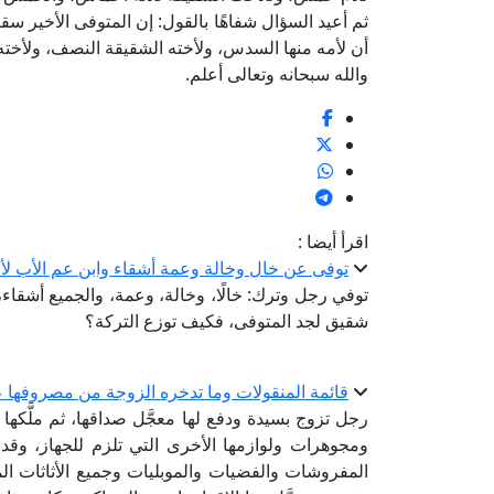
ثم أعيد السؤال شفاهًا بالقول: إن المتوفى الأخير سق
أن لأمه منها السدس، ولأخته الشقيقة النصف، ولأخت
والله سبحانه وتعالى أعلم.
اقرأ أيضا :
توفى عن خال وخالة وعمة أشقاء وابن عم الأب لأ
توفي رجل وترك: خالًا، وخالة، وعمة، والجميع أشقاء، 
شقيق لجد المتوفى، فكيف توزع التركة؟
قائمة المنقولات وما تدخره الزوجة من مصروفها ع
رجل تزوج بسيدة ودفع لها معجَّل صداقها، ثم ملَّكها 
ومجوهرات ولوازمها الأخرى التي تلزم للجهاز، وقد
المفروشات والفضيات والموبليات وجميع الأثاثات الم