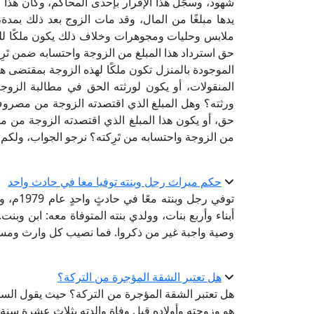
شهود، وسجَّل هذا الإقرار بإحدى المحاكم، وكان هذا 
يدها مبلغًا من المال، وقد مات الزوج بعد ذلك بمدة،
ملابس وحليات ومجوهرات وخلاف ذلك يكون ملكًا للز
حق استرداد هذا المبلغ من الزوجة واحتسابه ضمن تَر
الموجودة بالمنزل تكون ملكًا لهذه الزوجة بمقتضى ه
المنقولات، أو يكون لورثته الحق في مطالبة الزوجة
ورثته؟ وهل المبلغ الذي اقتصدته الزوجة من مصروف 
حق، أو يكون هذا المبلغ الذي اقتصدته الزوجة من م
من الزوجة واحتسابه من تَرِكته؟ نرجو الجواب، ولكم 
حكم ميراث رجل وبنته توفيا معا في حادث واحد
توفي رج
أبناء وأربع بنات، وولدي بنته المتوفاة معه: ابن وب
وصية واجبة غير من ذكروا. فما نصيب كل وارث وم
هل تعتبر الشقة المؤجرة من التركة؟
هل تعتبر الشقة المؤجرة من التركة؟ حيث يقول السائ
هو وزوجته وأولاده قبل وفاة والدته بثلاث عشرة سنة.