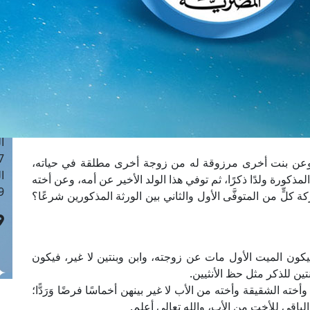
ا
 :40
ا
 :17
ا
 : 1
ا
8
ا
: 45
وعن بنت أخرى مرزوقة له من زوجة أخرى مطلقة في حياته،
ا
كورة ولدًا ذكرًا، ثم توفي هذا الولد الأخير عن أمه، وعن أخته
 :10
لٍّ من المتوفَّى الأول والثاني بين الورثة المذكورين شرعًا؟
يكون الميت الأول مات عن زوجته، وابن وبنتين لا غير، فيكون
بنتين للذكر مثل حظ الأنثيين.
وأخته الشقيقة وأخته من الأب لا غير بينهن أخماسًا فرضًا وَرَدًّا؛
باقي للأخت من الأب، والله تعالى أعلم.