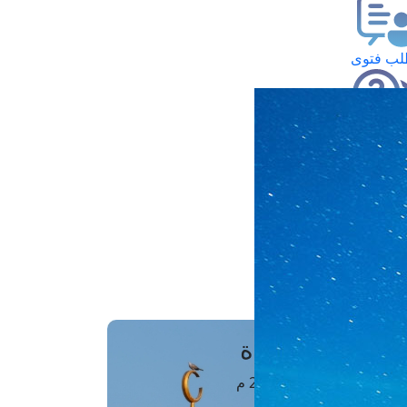
ب فتوى
تعلام عن فتوى
ز موعد
فتوى الهاتفية
َواقِيتُ الصَّـــلاة
اهرة · 06 أغسطس 2026 م