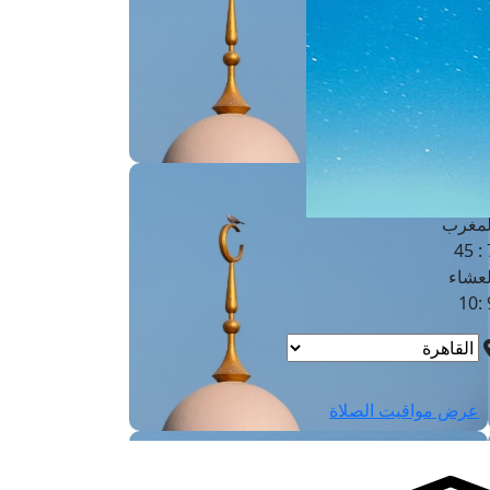
لفجر
4
لشروق
6
لظهر
1
لعصر
4:3
لمغرب
7 
لعشاء
9
عرض مواقيت الصلاة