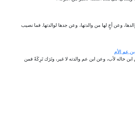
لدها، وعن أخٍ لها من والدتها، وعن جدها لوالدتها. فما نصيب
ن عم الأم
خاله لأب، وعن ابن عم والدته لا غير، وتَرَك تَرِكَةً فمن