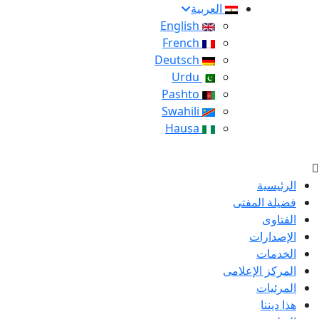
العربية
English
French
Deutsch
Urdu
Pashto
Swahili
Hausa
الرئيسية
فضيلة المفتى
الفتاوى
الإصدارات
الخدمات
المركز الإعلامى
المرئيات
هذا ديننا