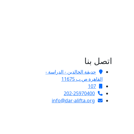
اتصل بنا
حديقة الخالدين - الدراسة -
القاهرة ص.ب 11675
107
202-25970400
info@dar-alifta.org