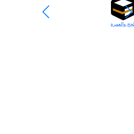
لحج والعمرة
رمضان