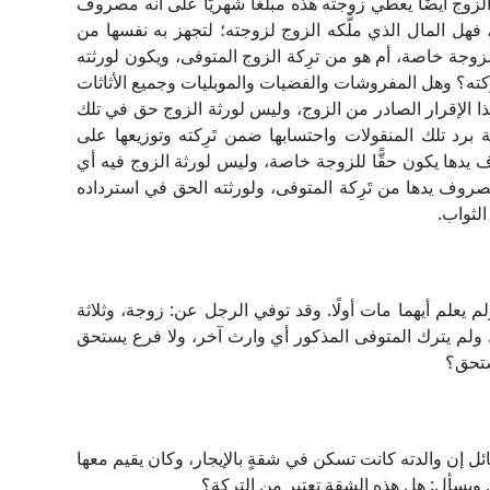
الزوج أيضًا يعطي زوجته هذه مبلغًا شهريًّا على أنه مصروف
 فهل المال الذي ملَّكه الزوج لزوجته؛ لتجهز به نفسها من
وجة خاصة، أم هو من ترِكة الزوج المتوفى، ويكون لورثته
ِكته؟ وهل المفروشات والفضيات والموبليات وجميع الأثاثات
ذا الإقرار الصادر من الزوج، وليس لورثة الزوج حق في تلك
 برد تلك المنقولات واحتسابها ضمن تَرِكته وتوزيعها على
يدها يكون حقًّا للزوجة خاصة، وليس لورثة الزوج فيه أي
صروف يدها من تَرِكة المتوفى، ولورثته الحق في استرداده
الثواب.
ل وبنته معًا في حادثٍ واحدٍ عام 1979م، ولم يعلم أيهما مات أولًا. وقد توفي الرجل عن: زوجة، وثلاثة
نت. ولم يترك المتوفى المذكور أي وارث آخر، ولا فرع يستحق
ستحق؟
ل إن والدته كانت تسكن في شقةٍ بالإيجار، وكان يقيم معها
 ويسأل: هل هذه الشقة تعتبر من التركة؟