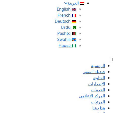
العربية
English
French
Deutsch
Urdu
Pashto
Swahili
Hausa
الرئيسية
فضيلة المفتى
الفتاوى
الإصدارات
الخدمات
المركز الإعلامى
المرئيات
هذا ديننا