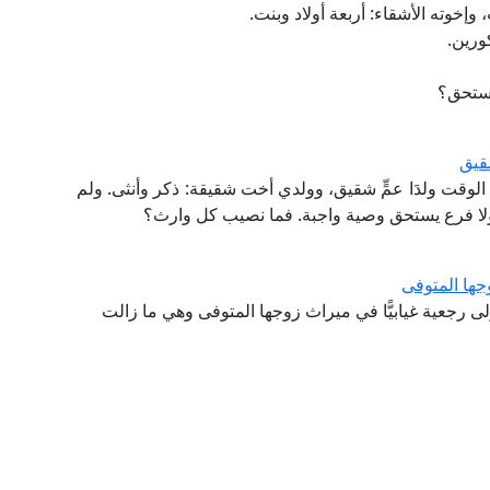
ورين.
يستحق؟
قيق
لوقت ولدَا عمٍّ شقيق، وولدي أخت شقيقة: ذكر وأنثى. ولم
ولا فرع يستحق وصية واجبة. فما نصيب كل وارث؟
ها المتوفى
رجعية غيابيًّا في ميراث زوجها المتوفى وهي ما زالت