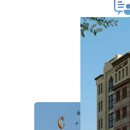
ب فتوى
تعلام عن فتوى
ز موعد
فتوى الهاتفية
َواقِيتُ الصَّـــلاة
اهرة · 07 أغسطس 2026 م