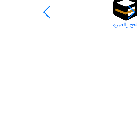
لحج والعمرة
رمضان