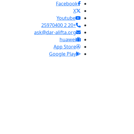
Facebook
X
Youtube
+20 2 25970400
ask@dar-alifta.org
huawei
App Store
Google Play