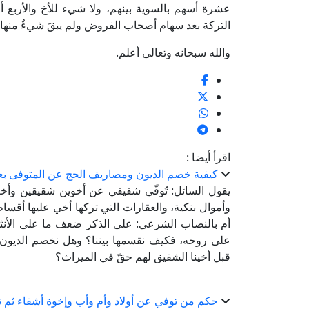
عشرة أسهم بالسوية بينهم، ولا شيء للأخ والأربع 
التركة بعد سهام أصحاب الفروض ولم يبقَ شيءٌ منها ه
والله سبحانه وتعالى أعلم.
اقرأ أيضا :
كيفية خصم الديون ومصاريف الحج عن المتوفى بعد 
يقول السائل: تُوفّي شقيقي عن أخوين شقيقين وأخ
وأموال بنكية، والعقارات التي تركها أخي عليها أقسا
أم بالنصاب الشرعي: على الذكر ضعف ما على الأنثى
على روحه، فكيف نقسمها بيننا؟ وهل نخصم الديون ال
قبل أخينا الشقيق لهم حقّ في الميراث؟
حكم من توفي عن أولاد وأم وأب وإخوة أشقاء ثم تو