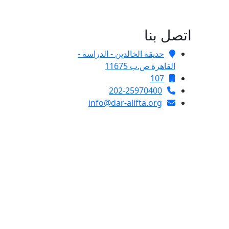
اتصل بنا
حديقة الخالدين - الدراسة -
القاهرة ص.ب 11675
107
202-25970400
info@dar-alifta.org