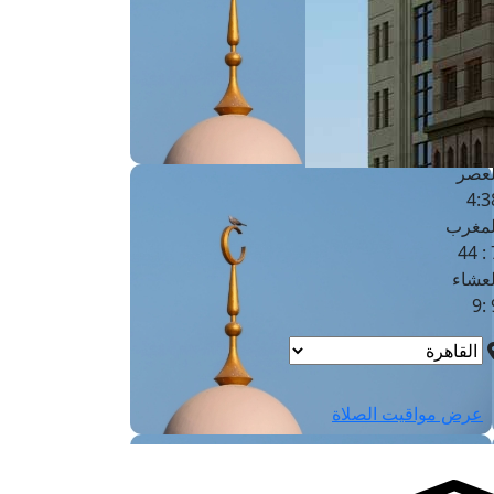
لفجر
4
لشروق
6
لظهر
1
لعصر
4:3
لمغرب
7 
لعشاء
9
عرض مواقيت الصلاة