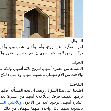
السؤال:
امرأة توفِّيت عن: زوج، وأم، وأختين شقيقتين، وأخ
تركتها ومن لا يستحق، مع بيان نصيب من يستحق. ولك
الجواب:
المسألة من عشرة أسهم: للزوج ثلاثة أسهم، وللأم س
والأخت من الأم سهمان بالسوية بينهم، ولا شيء للأخ و
التفاصيل....
اطلعنا على هذا السؤال، ونفيد أن هذه المسألة أصلها
تَرِكتها النصف فرضًا عائلًا ثلاثة أسهم من عشرة؛ لع
عشرة أسهم؛ لوجود عدد من الإخوة،
وللأختين الشق
بالسوية بينهما لكل واحدة منهما سهمان من ذلك، و