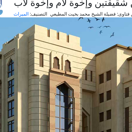
شقيقتين وإخوة لأم وإخوة لأب
فتاوى:
فضيلة الشيخ محمد بخيت المطيعي
التصنيف:
الميراث
طل
اس
حج
ال
م
الق