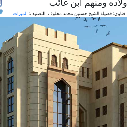
لاده ومنهم ابن غائب
فتاوى:
فضيلة الشيخ حسنين محمد مخلوف
التصنيف:
الميراث
طل
اس
حج
ال
م
الق