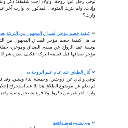
توفي رجل عن: زوجة، وأولاد أخت شقيقة: ذكر وأنثيي
وإناث. ولم يترك المتوفى المذكور أي وارث آخر غي
وارث؟
كيفية خصم مؤخر الصداق المجهول من التركة بعد 
ما هي كيفية خصم مؤخر الصداق المجهول من التركة
بوثيقة عقد الزواج عن مقدم الصداق ومؤخره جملة: "ال
مؤخر صداقها قبل قسمة التركة؛ فكيف نقدره شرعًا ب
آثار الطلاق عند عدم علم الزوجة به
توفي والدي عن: زوجتين، وخمسة أبناء وبنتين. وقد قا
وارث آخر غير من ذكروا، ولا فرع يستحق وصية واجب
ميراث ووصية واجبة