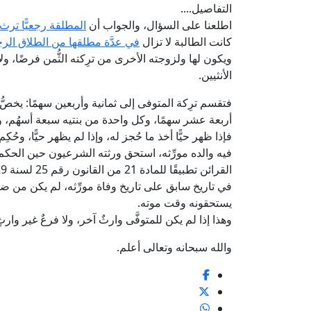
التفاصيل....
اطلعنا على السؤال، والجواب أن
المطلقة رجعيًّا ترث
كانت الطالبة لا تزال
في عدَّة مطلقها من الطلاق الر
ويكون لها ولزوجته الأخرى من ترِكته الثُّمن فرضًا، ولأ
الأنثيين.
فتقسم ترِكة المتوفى إلى ثمانية وأربعين سهمًا: يخصُّ
أربعة عشر سهمًا، وكل واحدة من بنتيه سبعة أسهُم، وي
فإذا ظهر حيًّا أخذ ما حُجز له، وإذا لم يظهر حيًّا، وحُك
فيه والده مورِّثه، استحق ورثته الشرعيون حين الحكم ب
في تاريخ سابق على تاريخ وفاة مورِّثه، لم يكن من ضمن 
يستحقونه وقت موته.
وهذا إذا لم يكن للمتوفَّى وارثٌ آخر، ولا فرعٌ غير وا
والله سبحانه وتعالى أعلم.