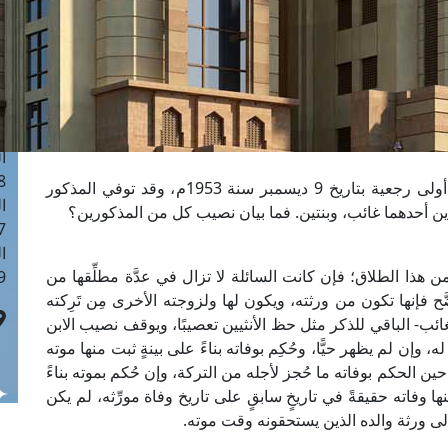
ا
 :41
ا
 :17
ا
 : 1
ا
8
سألَت امرأةٌ عن زوجٍ توفي، وقد طلقت منه طلقةً أولى رجعية بتاريخ 9 ديسمبر سنة 1953م، وقد توفي المذكور
ا
: 44
ا
ن هذا الطلاق؛ فإن كانت السائلة لا تزال في عدَّة مطلِّقها من
 :9
ح فإنها تكون من ورثته، ويكون لها ولزوجته الأخرى مِن تَرِكته
 الغائب- الباقي للذكر مثل حظ الأنثيين تعصيبًا، ويوقف نصيب الابن
ه، وإن لم يظهر حيًّا، وحُكِم بوفاته بناءً على بينةٍ ثبت منها موته
ين الحكم بوفاته ما حُجز لأجله من التركة، وإن حُكم بموته بناءً
ها وفاته حقيقةً في تاريخٍ سابقٍ على تاريخ وفاة مورِّثه، لم يكن
لى ورثة والده الذين يستحقونه وقت موته.