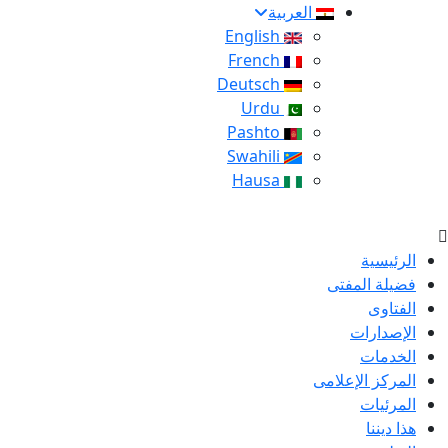
العربية
English
French
Deutsch
Urdu
Pashto
Swahili
Hausa
الرئيسية
فضيلة المفتى
الفتاوى
الإصدارات
الخدمات
المركز الإعلامى
المرئيات
هذا ديننا