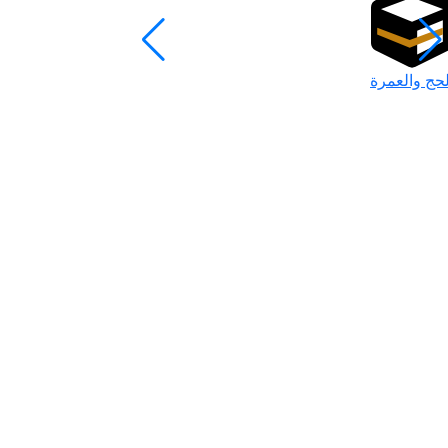
لحج والعمرة
رمضان