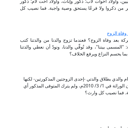
ن، وأولاد أخوات لأب: ذكور وإناث، وأولاد أخت لأم: ذكور
ر من ذكروا ولا فرعًا يستحق وصية واجبة. فما نصيب كل
وفاة الزوج
 بعد وفاة الزوج؟ فعندما تزوج والدنا من والدتنا كتب
مسمى بيننا"، وقد تُوفِّي والدنا، ونودّ أن نعطي والدتنا
ما يحسم النزاع ويرفع الخلاف؟
م والدي بطلاق والدتي -إحدى الزوجتين المذكورتين- لكنها
لم تعلم عن موضوع الطلاق هذا إلا عند استخراج إعلان الوراثة في 1/ 3/ 2010م، ولم يترك المتوفى المذكور أي
ة. فما نصيب كل وارث؟