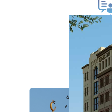
ب فتوى
تعلام عن فتوى
ز موعد
فتوى الهاتفية
َواقِيتُ الصَّـــلاة
اهرة · 07 أغسطس 2026 م