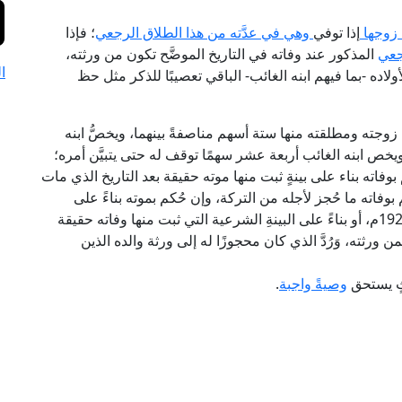
 زوجها
إذا توفي
وهي في عدَّته من هذا الطلاق الرجعي
؛ فإذا
جعي
المذكور عند وفاته في التاريخ الموضَّح تكون من ورثته،
ا
ولاده -بما فيهم ابنه الغائب- الباقي تعصيبًا للذكر مثل حظ
 زوجته ومطلقته منها ستة أسهم مناصفةً بينهما، ويخصُّ ابنه
خص ابنه الغائب أربعة عشر سهمًا توقف له حتى يتبيَّن أمره؛
ِم بوفاته بناء على بينةٍ ثبت منها موته حقيقة بعد التاريخ الذي مات
وفاته ما حُجز لأجله من التركة، وإن حُكم بموته بناءً على
القرائن تطبيقًا للمادة 21 من القانون رقم 25 لسنة 1929م، أو بناءً على البينةِ الشرعية التي ثبت منها وفاته حقيقة
ورثته، وَرُدَّ الذي كان محجوزًا له إلى ورثة والده الذين
رثٍ يستحق
وصيةً واجبة
.