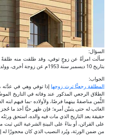
السؤال:
بتاريخ 10 ديسمبر سنة 1953م عن زوجة أخرى، وولدين أحدهما غائب، وبنتين. فما بيان نصيب كل من المذكورين؟
الجواب:
المطلقة رجعيًّا ترث زوجها
إذا توفي وهي في عدَّته م
الطلاق الرجعي المذكور عند وفاته في التاريخ الموضَّ
الثُّمن مناصفةً بينهما فرضًا، ولأولاده -بما فيهم ابنه
الغائب له حتى يتبيَّن أمره؛ فإن ظهر حيًّا أخذ ما حُجز ل
حقيقة بعد التاريخ الذي مات فيه والده، استحق ورثتُه ح
على القرائن، أو بناءً على البينةِ الشرعية التي ثبت من
من ضمن الورثة، ويُرد النصيب الذي كان محجوزًا له إ