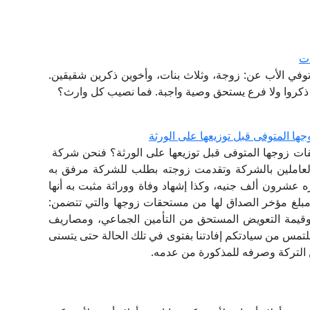
ات
في الأب عن: زوجة، وثلاث بنات، وأخوين ذكرين شقيقين.
 ذكروا ولا فرع يستحق وصية واجبة. فما نصيب كل وارث؟
المتوفى قبل توزيعها على الورثة
 زوجها المتوفى قبل توزيعها على الورثة؟ فنحن شركة
العاملين بالشركة وتقدمت زوجته بطلب للشركة مرفق به
 عشرون ألف جنيه، وكذا إشهاد وفاة ووراثة مثبت به أنها
مبلغ مؤخر الصداق لها من مستحقات زوجها والتي تتضمن:
 وقيمة التعويض المستحق من التأمين الجماعي، ومصاريف
نلتمس من سيادتكم إفادتنا بفتوى في تلك الحالة حتى يتسنى
 التركة وصرفه للمذكورة من عدمه.