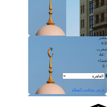
لفجر
4
لشروق
6
لظهر
1
لعصر
4:3
لمغرب
7 
لعشاء
9
عرض مواقيت الصلاة