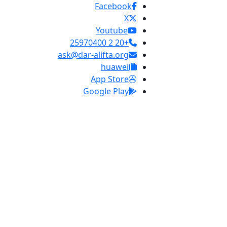
Facebook
X
Youtube
+20 2 25970400
ask@dar-alifta.org
huawei
App Store
Google Play