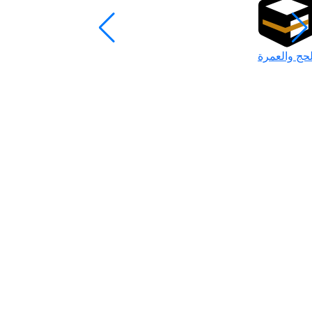
لحج والعمرة
رمضان