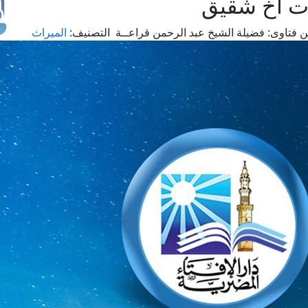
ت أخ شقيق
 فتاوى:
فضيلة الشيخ عبد الرحمن قراعــة
التصنيف:
الميراث
طل
اس
حج
ال
م
الق