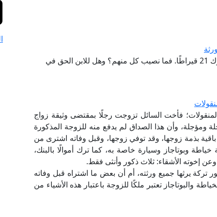
ا
رثة
توفي رجل عن ابن، وبنتي ابن توفي في حياة أبيه، وترك 21 قيراطًا. فما نصيب كل منهم؟ وهل للابن الحق في
نقولات
المنقولات؛ فأخت السائل تزوجت رجلًا بمقتضى وثيقة زواج
ة ومؤجلة، وأن هذا الصداق لم يدفع منه للزوجة المذكورة
 باقية بذمة زوجها، وقد توفي زوجها، وقبل وفاته اشترى من
ياطة وبوتاجاز وسيارة خاصة به، كما ترك أموالًا بالبنك،
عن إخوته الأشقاء: ثلاث ذكور وأنثى فقط.
ر تركة يرثها جميع ورثته، أم أن بعض ما اشتراه قبل وفاته
ياطة والبوتاجاز تعتبر ملكًا للزوجة باعتبار هذه الأشياء من