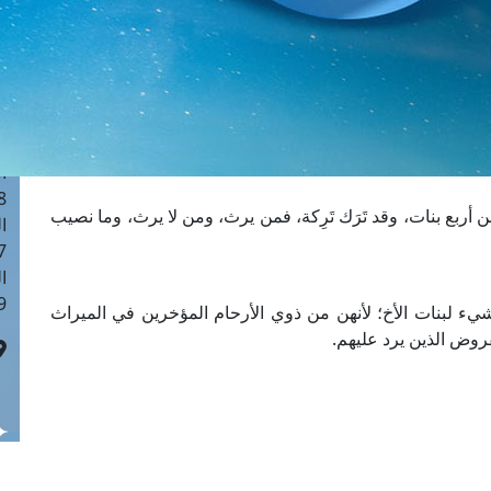
ا
 :40
ا
 :17
ا
 : 1
ا
8
أربع بنات، وقد تَرَك تَرِكة، فمن ‏يرث، ومن لا يرث، وما نصيب
ا
: 45
ا
 :10
 ‏شيء لبنات الأخ؛ ‏لأنهن من ذوي الأرحام ‏المؤخرين في الميراث
وض الذين ‏يرد عليهم.