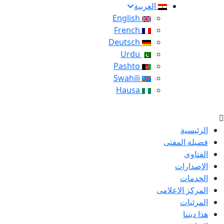
العربية
English
French
Deutsch
Urdu
Pashto
Swahili
Hausa
الرئيسية
فضيلة المفتى
الفتاوى
الإصدارات
الخدمات
المركز الإعلامى
المرئيات
هذا ديننا