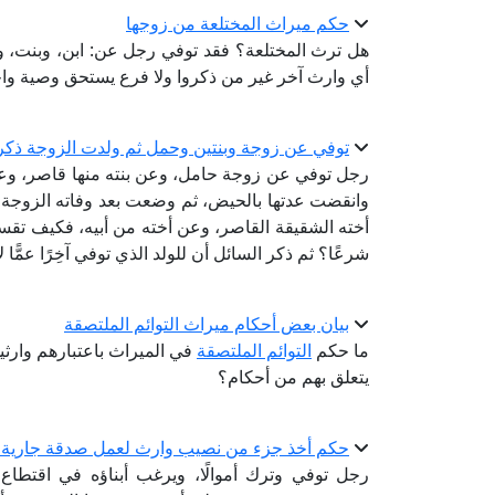
حكم ميراث المختلعة من زوجها
هل ترث المختلعة؟ فقد توفي رجل عن: ابن، وبنت، وز
أي وارث آخر غير من ذكروا ولا فرع يستحق وصية وا
توفي عن زوجة وبنتين وحمل ثم ولدت الزوجة ذكرا
رجل توفي عن زوجة حامل، وعن بنته منها قاصر، وع
وانقضت عدتها بالحيض، ثم وضعت بعد وفاته الزوجة الم
أخته الشقيقة القاصر، وعن أخته من أبيه، فكيف تقسم ت
شرعًا؟ ثم ذكر السائل أن للولد الذي توفي آخِرًا عمًّا ل
بيان بعض أحكام ميراث التوائم الملتصقة
ما حكم
التوائم الملتصقة
في الميراث باعتبارهم وارث
يتعلق بهم من أحكام؟
حكم أخذ جزء من نصيب وارث لعمل صدقة جارية 
رجل توفي وترك أموالًا، ويرغب أبناؤه في اقتطا