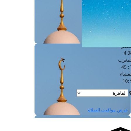
لفجر
4
لشروق
6
لظهر
1
لعصر
4:3
لمغرب
7 
لعشاء
9
عرض مواقيت الصلاة