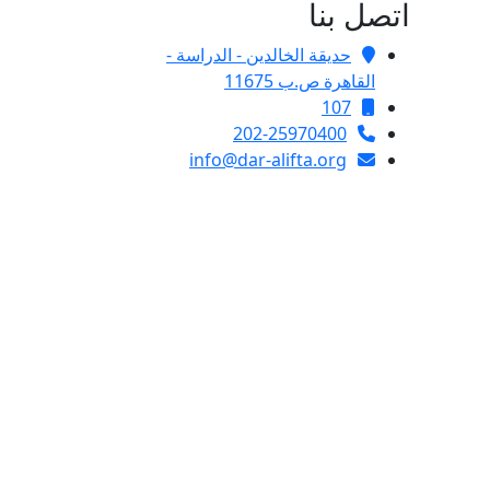
اتصل بنا
حديقة الخالدين - الدراسة -
القاهرة ص.ب 11675
107
202-25970400
info@dar-alifta.org