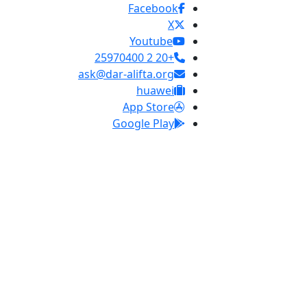
Facebook
X
Youtube
+20 2 25970400
ask@dar-alifta.org
huawei
App Store
Google Play