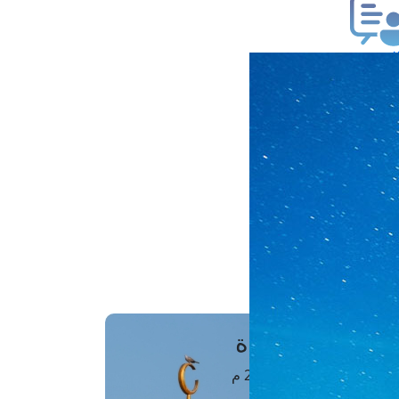
ب فتوى
تعلام عن فتوى
ز موعد
فتوى الهاتفية
َواقِيتُ الصَّـــلاة
اهرة · 06 أغسطس 2026 م