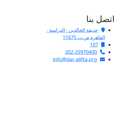
اتصل بنا
حديقة الخالدين - الدراسة -
القاهرة ص.ب 11675
107
202-25970400
info@dar-alifta.org