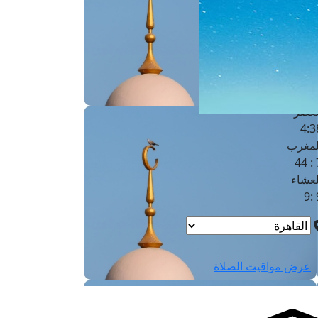
لفجر
4
لشروق
6
لظهر
1
لعصر
4:3
لمغرب
7 
لعشاء
9
عرض مواقيت الصلاة