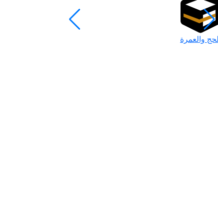
لحج والعمرة
رمضان