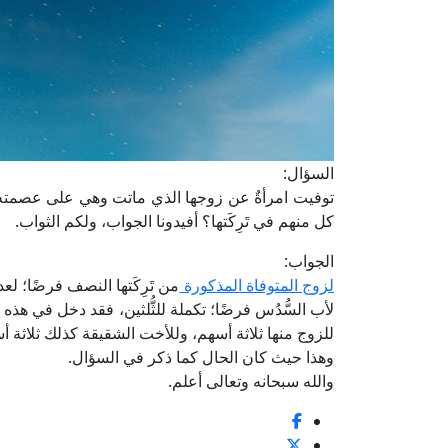
السؤال:
توفيت امرأةٌ عن زوجها الذي ماتت وهي على عصمته،
كل منهم في تَرِكَتها؟ أفيدونا الجواب، ولكم الثواب.
الجواب:
لزوج المتوفاة المذكورة
من تَرِكَتها النصف فرضًا؛ 
لأب السُّدُس فرضًا؛ تكملة للثُّلثين، فقد دخل في هذ
للزوج منها ثلاثة أسهم، وللأخت الشقيقة كذلك ثلاثة 
وهذا حيث كان الحال كما ذكر في السؤال.
والله سبحانه وتعالى أعلم.