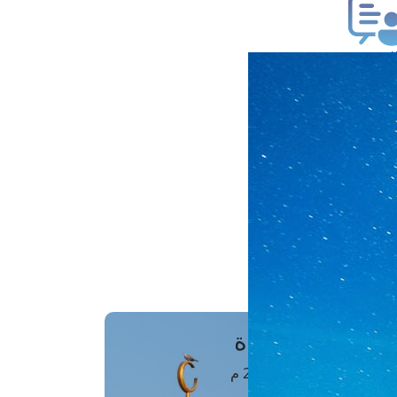
ب فتوى
تعلام عن فتوى
ز موعد
فتوى الهاتفية
َواقِيتُ الصَّـــلاة
اهرة · 07 أغسطس 2026 م