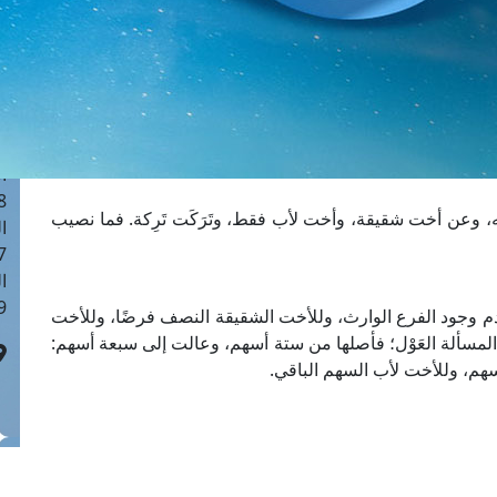
ا
 :41
ا
 :17
ا
 : 1
ا
8
 وعن أخت شقيقة، وأخت لأب فقط، وتَرَكَت تَرِكة. فما نصيب
ا
: 44
ا
 :9
لعدم وجود الفرع الوارث، وللأخت الشقيقة النصف فرضًا، وللأخت
ه المسألة العَوْل؛ فأصلها من ستة أسهم، وعالت إلى سبعة أسهم:
أسهم، وللأخت لأب السهم الباقي.