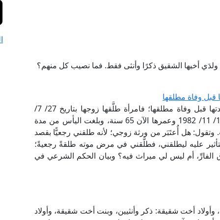
ا
ولدَي أخيها الشقيق ذكرًا وأنثى فقط. فما نصيب كل منهم؟
 قبل وفاة مطلقها
ما حكم ميراث المطلقة طلاقا رجعيا إذا انقضت عدتها قبل وفاة مطلقها؛ فامرأة طلَّقها زوجها بتاريخ 27/ 7/
1982 طلقة رجعية في مرض موته، وتُوفِّيَ بتاريخ 14/ 11/ 1982 وعمرها الآن 65 سنة، وبلغت اليأس من مدة
وتقول: هل أُعتَبَر من ورثة زوجي؛ لأنه طلقني رجعيًّا بقصد
ثير عليه ليطلقني، فطلَّقني في مرض موته طلقةً رجعيةً؛
لاق الفارِّ، أم ليس لي ميراث فيه؟ وبيان الحكم الشرعي في
وأولاد أخت شقيقة: ذكر وأنثيين، وبنت أخت شقيقة، وأولاد