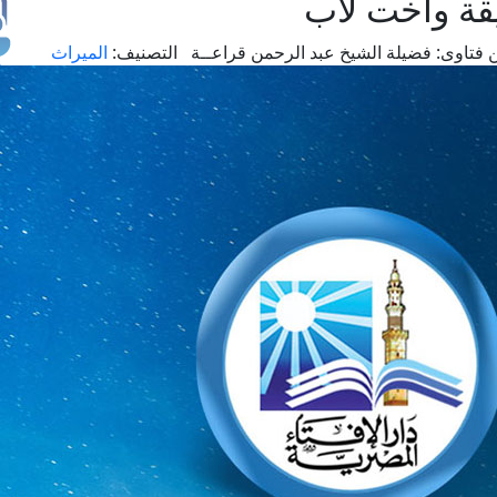
ة وأخت لأب
 فتاوى:
فضيلة الشيخ عبد الرحمن قراعــة
التصنيف:
الميراث
طل
اس
حج
ال
م
الق