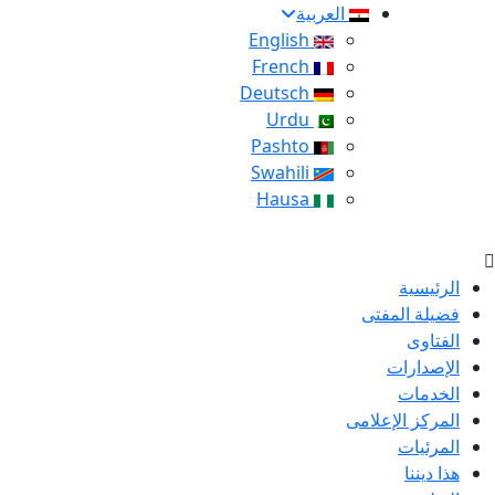
العربية
English
French
Deutsch
Urdu
Pashto
Swahili
Hausa
الرئيسية
فضيلة المفتى
الفتاوى
الإصدارات
الخدمات
المركز الإعلامى
المرئيات
هذا ديننا