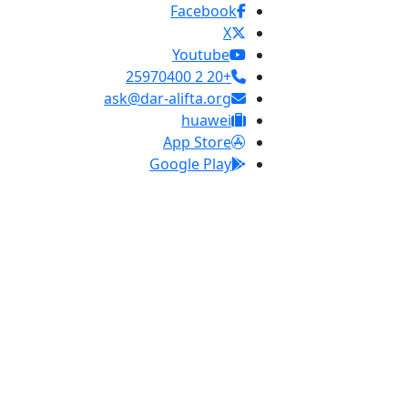
Facebook
X
Youtube
+20 2 25970400
ask@dar-alifta.org
huawei
App Store
Google Play